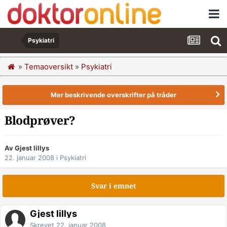
Psykiatri
»
Temaoversikt
»
Psykiatri
Mer beskrivende overskrifter på tråder
Blodprøver?
Av Gjest lillys
22. januar 2008
i
Psykiatri
Svar i emnet
Gjest lillys
Skrevet
22. januar 2008