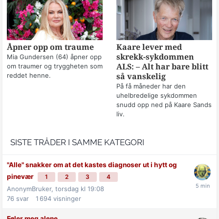
Åpner opp om traume
Kaare lever med
skrekk-sykdommen
Mia Gundersen (64) åpner opp
om traumer og tryggheten som
ALS: – Alt har bare blitt
reddet henne.
så vanskelig
På få måneder har den
uhelbredelige sykdommen
snudd opp ned på Kaare Sands
liv.
SISTE TRÅDER I SAMME KATEGORI
"Alle" snakker om at det kastes diagnoser ut i hytt og
pinevær
1
2
3
4
AnonymBruker,
torsdag kl 19:08
76
svar
1 694
visninger
Føler meg alene