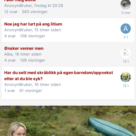
AnonymBruker,
fredag kl 20:28
12
svar
283
visninger
Noe jeg har lurt på ang litium
AnonymBruker,
15 timer siden
4
svar
108
visninger
Ønsker venner men
Alba,
16 timer siden
4
svar
109
visninger
Har du sett med skråblikk på egen barndom/oppvekst
etter at du ble syk?
AnonymBruker,
16 timer siden
1
svar
61
visninger