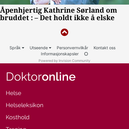
Språk
Utseende
Personvernvilkår
Kontakt oss
Informasjonskapsler
Powered by Invision Community
Doktor
online
Helse
Helseleksikon
Kosthold