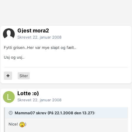
Gjest mora2
Skrevet
22. januar 2008
Fytti grisen..Her var mye slapt og fælt..
Usj og usj..
Siter
Lotte :o)
Skrevet
22. januar 2008
Mamma07 skrev (På 22.1.2008 den 13.27):
Nice!
)