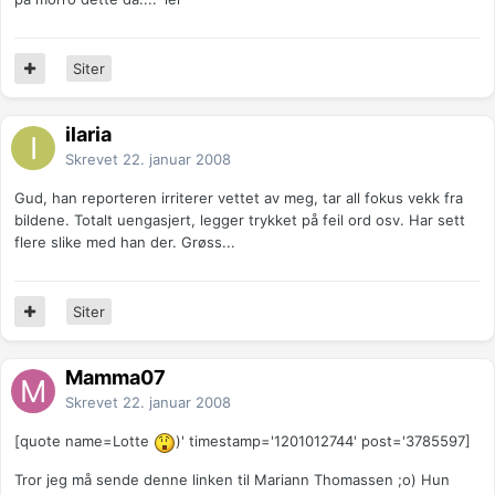
Siter
ilaria
Skrevet
22. januar 2008
Gud, han reporteren irriterer vettet av meg, tar all fokus vekk fra
bildene. Totalt uengasjert, legger trykket på feil ord osv. Har sett
flere slike med han der. Grøss...
Siter
Mamma07
Skrevet
22. januar 2008
[quote name=Lotte
)' timestamp='1201012744' post='3785597]
Tror jeg må sende denne linken til Mariann Thomassen ;o) Hun