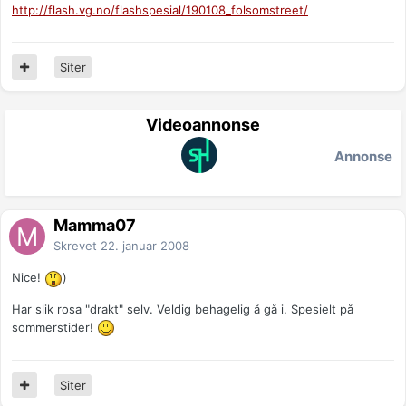
http://flash.vg.no/flashspesial/190108_folsomstreet/
Siter
Videoannonse
Annonse
Mamma07
Skrevet
22. januar 2008
Nice!
)
Har slik rosa "drakt" selv. Veldig behagelig å gå i. Spesielt på
sommerstider!
Siter