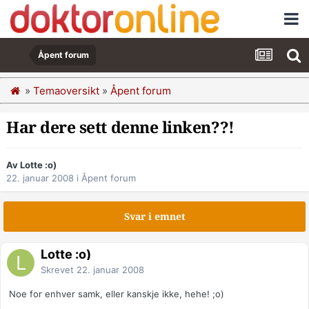
Åpent forum
»
Temaoversikt
»
Åpent forum
Har dere sett denne linken??!
Av Lotte :o)
22. januar 2008
i
Åpent forum
Svar i emnet
Lotte :o)
Skrevet
22. januar 2008
Noe for enhver samk, eller kanskje ikke, hehe! ;o)