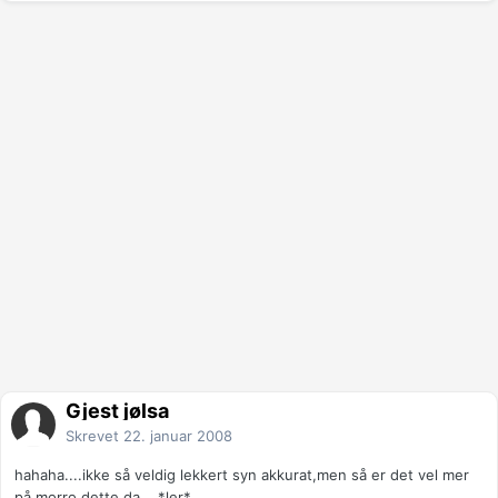
Gjest jølsa
Skrevet
22. januar 2008
hahaha....ikke så veldig lekkert syn akkurat,men så er det vel mer
på morro dette da....*ler*