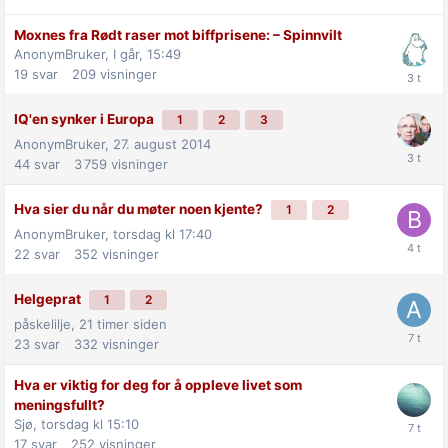
Moxnes fra Rødt raser mot biff­prisene: –⁠ Spinnvilt
AnonymBruker,
I går, 15:49
19
svar
209
visninger
IQ'en synker i Europa
1
2
3
AnonymBruker,
27. august 2014
44
svar
3 759
visninger
Hva sier du når du møter noen kjente?
1
2
AnonymBruker,
torsdag kl 17:40
22
svar
352
visninger
Helgeprat
1
2
påskelilje,
21 timer siden
23
svar
332
visninger
Hva er viktig for deg for å oppleve livet som
meningsfullt?
Sjø,
torsdag kl 15:10
17
svar
252
visninger