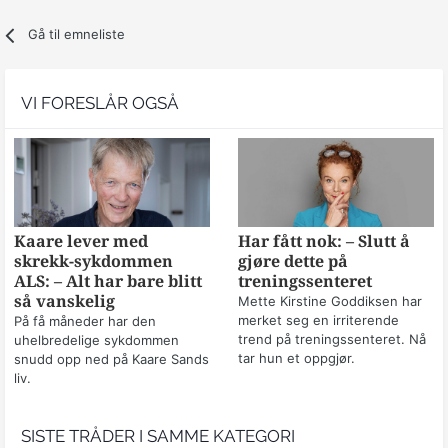
Gå til emneliste
VI FORESLÅR OGSÅ
Kaare lever med
Har fått nok: – Slutt å
skrekk-sykdommen
gjøre dette på
ALS: – Alt har bare blitt
treningssenteret
så vanskelig
Mette Kirstine Goddiksen har
merket seg en irriterende
På få måneder har den
trend på treningssenteret. Nå
uhelbredelige sykdommen
tar hun et oppgjør.
snudd opp ned på Kaare Sands
liv.
SISTE TRÅDER I SAMME KATEGORI