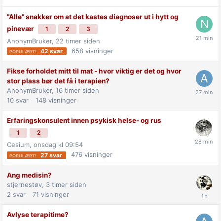
"Alle" snakker om at det kastes diagnoser ut i hytt og
pinevær
1
2
3
AnonymBruker,
22 timer siden
658
visninger
42
svar
Fikse forholdet mitt til mat - hvor viktig er det og hvor
stor plass bør det få i terapien?
AnonymBruker,
16 timer siden
10
svar
148
visninger
Erfaringskonsulent innen psykisk helse- og rus
1
2
Cesium,
onsdag kl 09:54
476
visninger
27
svar
Ang medisin?
stjernestøv,
3 timer siden
2
svar
71
visninger
Avlyse terapitime?