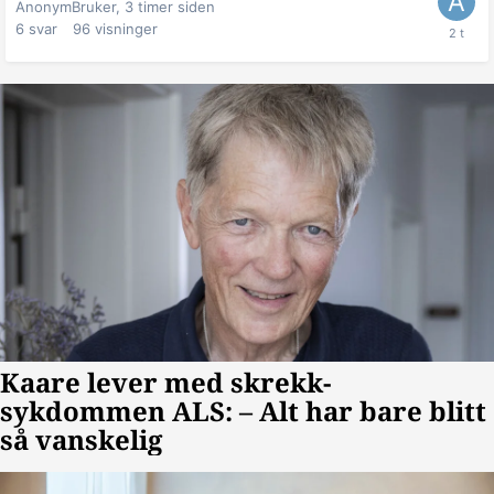
AnonymBruker,
3 timer siden
6
svar
96
visninger