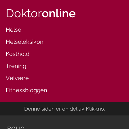
Doktor
online
Helse
Helseleksikon
Kosthold
Trening
Velvære
Fitnessbloggen
Denne siden er en del av
Klikk.no
.
BOLIG