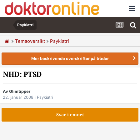
Psykiatri
»
Temaoversikt
»
Psykiatri
Mer beskrivende overskrifter på tråder
NHD: PTSD
Av Glimtipper
22. januar 2008
i
Psykiatri
Svar i emnet