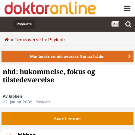
Psykiatri
»
Temaoversikt
»
Psykiatri
Mer beskrivende overskrifter på tråder
nhd: hukommelse, fokus og
tilstedeværelse
Av bibben
22. januar 2008
i
Psykiatri
Svar i emnet