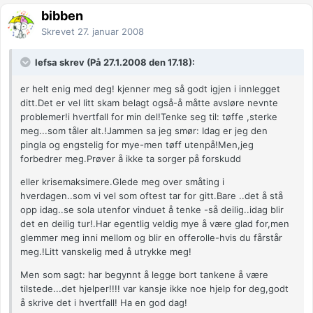
bibben
Skrevet
27. januar 2008
lefsa skrev (På 27.1.2008 den 17.18):
er helt enig med deg! kjenner meg så godt igjen i innlegget
ditt.Det er vel litt skam belagt også-å måtte avsløre nevnte
problemer!i hvertfall for min del!Tenke seg til: tøffe ,sterke
meg...som tåler alt.!Jammen sa jeg smør: Idag er jeg den
pingla og engstelig for mye-men tøff utenpå!Men,jeg
forbedrer meg.Prøver å ikke ta sorger på forskudd
eller krisemaksimere.Glede meg over småting i
hverdagen..som vi vel som oftest tar for gitt.Bare ..det å stå
opp idag..se sola utenfor vinduet å tenke -så deilig..idag blir
det en deilig tur!.Har egentlig veldig mye å være glad for,men
glemmer meg inni mellom og blir en offerolle-hvis du fårstår
meg.!Litt vanskelig med å utrykke meg!
Men som sagt: har begynnt å legge bort tankene å være
tilstede...det hjelper!!!! var kansje ikke noe hjelp for deg,godt
å skrive det i hvertfall! Ha en god dag!