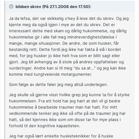
bibben skrev (På 27.1.2008 den 17.50):
Ja da lefsa, det var skikkelig o'key å lese det du skrev. Og jeg
kjente meg da også igjen i mye av det du skrev. Det er
interessant dette med skam og dårlig hukommelse, og dårlig
hukommelse gir i alle fall meg mindreverdighetsfølelse i
mange, mange situasjoner. De andre, de som husker, får
bestandig rett. Dette fordi jeg ikke har fakta å slå i bordet
med, for jeg husker jo ikke helt hva som er blitt sagt eller
gjort. Jeg bli avhengig av å stole på andres oppfattelser og
vurderinger. Andre kan si til meg "du sa at..." og jeg kan ikke
komme med tungtveiende motargumenter.
Som følge av dette føler jeg meg altså underlegen.
Jeg skulle så gjerne visst hvilke grep jeg kunne ta for å styrke
hukommelsen. Fra ett hold har jeg hørt at det vil gi bedre
hukommelse å bearbeide traumer man har hatt. For mitt
vedkommende tenker jeg ikke så ofte på de traumer jeg har
hatt, så det kjennes ikke som om disse tar for mye plass i
forhold til den kognitive kapasiteten.
Jeg har også lært enkelte husketeknikker for å huske