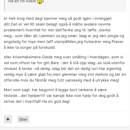
Ha en fin kveld
)
er helt enig med deg! kjenner meg så godt igjen i innlegget
ditt.Det er vel litt skam belagt også-å måtte avsløre nevnte
problemer!i hvertfall for min del!Tenke seg til: tøffe ,sterke
meg...som tåler alt.!Jammen sa jeg smør: Idag er jeg den pingla og
engstelig for mye-men tøff utenpå!Men,jeg forbedrer meg.Prøver
å ikke ta sorger på forskudd
eller krisemaksimere.Glede meg over småting i hverdagen..som vi
vel som oftest tar for gitt.Bare ..det å stå opp idag..se sola utenfor
vinduet å tenke -så deilig..idag blir det en deilig tur!.Har egentlig
veldig mye å være glad for,men glemmer meg inni mellom og blir en
offerolle-hvis du fårstår meg.!Litt vanskelig med å utrykke meg!
Men som sagt: har begynnt å legge bort tankene å være
tilstede...det hjelper!!!! var kansje ikke noe hjelp for deg,godt å
skrive det i hvertfall! Ha en god dag!
Siter