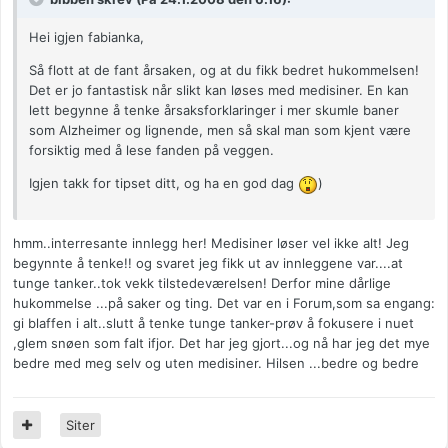
Hei igjen fabianka,
Så flott at de fant årsaken, og at du fikk bedret hukommelsen!
Det er jo fantastisk når slikt kan løses med medisiner. En kan
lett begynne å tenke årsaksforklaringer i mer skumle baner
som Alzheimer og lignende, men så skal man som kjent være
forsiktig med å lese fanden på veggen.
Igjen takk for tipset ditt, og ha en god dag
)
hmm..interresante innlegg her! Medisiner løser vel ikke alt! Jeg
begynnte å tenke!! og svaret jeg fikk ut av innleggene var....at
tunge tanker..tok vekk tilstedeværelsen! Derfor mine dårlige
hukommelse ...på saker og ting. Det var en i Forum,som sa engang:
gi blaffen i alt..slutt å tenke tunge tanker-prøv å fokusere i nuet
,glem snøen som falt ifjor. Det har jeg gjort...og nå har jeg det mye
bedre med meg selv og uten medisiner. Hilsen ...bedre og bedre
Siter