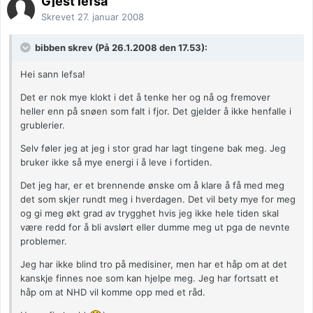
Gjest lefsa
Skrevet
27. januar 2008
bibben skrev (På 26.1.2008 den 17.53):
Hei sann lefsa!
Det er nok mye klokt i det å tenke her og nå og fremover
heller enn på snøen som falt i fjor. Det gjelder å ikke henfalle i
grublerier.
Selv føler jeg at jeg i stor grad har lagt tingene bak meg. Jeg
bruker ikke så mye energi i å leve i fortiden.
Det jeg har, er et brennende ønske om å klare å få med meg
det som skjer rundt meg i hverdagen. Det vil bety mye for meg
og gi meg økt grad av trygghet hvis jeg ikke hele tiden skal
være redd for å bli avslørt eller dumme meg ut pga de nevnte
problemer.
Jeg har ikke blind tro på medisiner, men har et håp om at det
kanskje finnes noe som kan hjelpe meg. Jeg har fortsatt et
håp om at NHD vil komme opp med et råd.