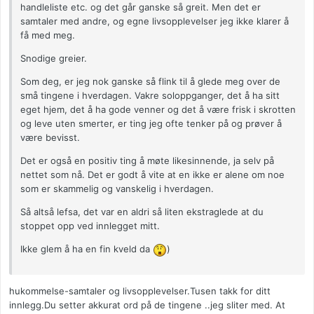
handleliste etc. og det går ganske så greit. Men det er
samtaler med andre, og egne livsopplevelser jeg ikke klarer å
få med meg.
Snodige greier.
Som deg, er jeg nok ganske så flink til å glede meg over de
små tingene i hverdagen. Vakre soloppganger, det å ha sitt
eget hjem, det å ha gode venner og det å være frisk i skrotten
og leve uten smerter, er ting jeg ofte tenker på og prøver å
være bevisst.
Det er også en positiv ting å møte likesinnende, ja selv på
nettet som nå. Det er godt å vite at en ikke er alene om noe
som er skammelig og vanskelig i hverdagen.
Så altså lefsa, det var en aldri så liten ekstraglede at du
stoppet opp ved innlegget mitt.
Ikke glem å ha en fin kveld da
)
hukommelse-samtaler og livsopplevelser.Tusen takk for ditt
innlegg.Du setter akkurat ord på de tingene ..jeg sliter med. At