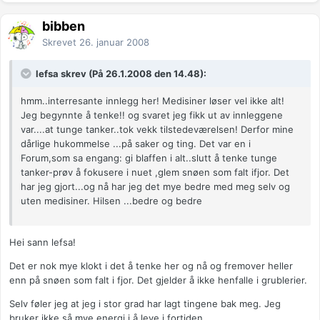
bibben
Skrevet
26. januar 2008
lefsa skrev (På 26.1.2008 den 14.48):
hmm..interresante innlegg her! Medisiner løser vel ikke alt!
Jeg begynnte å tenke!! og svaret jeg fikk ut av innleggene
var....at tunge tanker..tok vekk tilstedeværelsen! Derfor mine
dårlige hukommelse ...på saker og ting. Det var en i
Forum,som sa engang: gi blaffen i alt..slutt å tenke tunge
tanker-prøv å fokusere i nuet ,glem snøen som falt ifjor. Det
har jeg gjort...og nå har jeg det mye bedre med meg selv og
uten medisiner. Hilsen ...bedre og bedre
Hei sann lefsa!
Det er nok mye klokt i det å tenke her og nå og fremover heller
enn på snøen som falt i fjor. Det gjelder å ikke henfalle i grublerier.
Selv føler jeg at jeg i stor grad har lagt tingene bak meg. Jeg
bruker ikke så mye energi i å leve i fortiden.