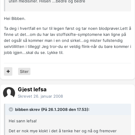
uten medisiner. Hilsen ...bedre og bedre
Hei Bibben.
Ta deg i hvertfall en tur til legen først og tar noen blodprøver.Lett å
finne ut det...om du har lav stoffskifte-symptomene kan ligne på
det også! så kommer man i en ond sirkel...og mister fullstendig
selvtillitten i tillegg! Jeg tror-du er veldig flink-når du bare kommer i
jobb igjen...skal du se. Lykke til.
Siter
Gjest lefsa
Skrevet
26. januar 2008
bibben skrev (På 26.1.2008 den 17.53):
Hei sann lefsa!
Det er nok mye klokt i det å tenke her og nå og fremover