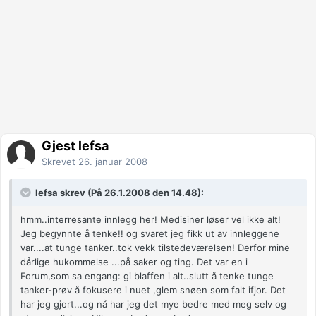
Gjest lefsa
Skrevet
26. januar 2008
lefsa skrev (På 26.1.2008 den 14.48):
hmm..interresante innlegg her! Medisiner løser vel ikke alt!
Jeg begynnte å tenke!! og svaret jeg fikk ut av innleggene
var....at tunge tanker..tok vekk tilstedeværelsen! Derfor mine
dårlige hukommelse ...på saker og ting. Det var en i
Forum,som sa engang: gi blaffen i alt..slutt å tenke tunge
tanker-prøv å fokusere i nuet ,glem snøen som falt ifjor. Det
har jeg gjort...og nå har jeg det mye bedre med meg selv og