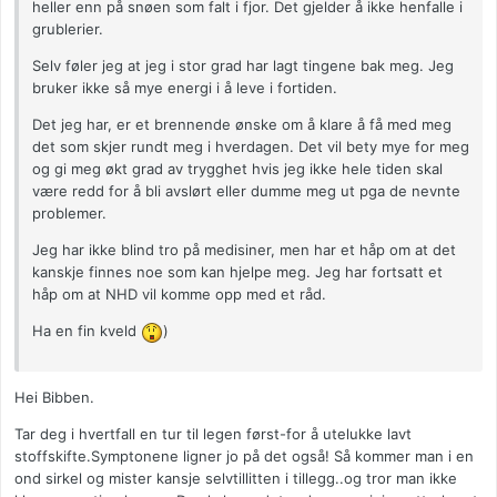
heller enn på snøen som falt i fjor. Det gjelder å ikke henfalle i
grublerier.
Selv føler jeg at jeg i stor grad har lagt tingene bak meg. Jeg
bruker ikke så mye energi i å leve i fortiden.
Det jeg har, er et brennende ønske om å klare å få med meg
det som skjer rundt meg i hverdagen. Det vil bety mye for meg
og gi meg økt grad av trygghet hvis jeg ikke hele tiden skal
være redd for å bli avslørt eller dumme meg ut pga de nevnte
problemer.
Jeg har ikke blind tro på medisiner, men har et håp om at det
kanskje finnes noe som kan hjelpe meg. Jeg har fortsatt et
håp om at NHD vil komme opp med et råd.
Ha en fin kveld
)
Hei Bibben.
Tar deg i hvertfall en tur til legen først-for å utelukke lavt
stoffskifte.Symptonene ligner jo på det også! Så kommer man i en
ond sirkel og mister kansje selvtillitten i tillegg..og tror man ikke