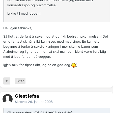
normalt når det gjelder de problemene jeg hadde med
konsentrasjon og hukommelse.
Lykke til med jobben!
Hei igjen fabianka,
Så flott at de fant årsaken, og at du fikk bedret hukommelsen! Det
er jo fantastisk når slikt kan løses med medisiner. En kan lett
begynne å tenke årsaksforklaringer i mer skumle baner som
Alzheimer og lignende, men så skal man som kjent være forsiktig
med å lese fanden på veggen.
Igjen takk for tipset ditt, og ha en god dag
)
Siter
Gjest lefsa
Skrevet
26. januar 2008
bibben skrev (På 24.1.2008 den 6.16):