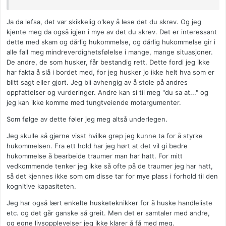
Ja da lefsa, det var skikkelig o'key å lese det du skrev. Og jeg
kjente meg da også igjen i mye av det du skrev. Det er interessant
dette med skam og dårlig hukommelse, og dårlig hukommelse gir i
alle fall meg mindreverdighetsfølelse i mange, mange situasjoner.
De andre, de som husker, får bestandig rett. Dette fordi jeg ikke
har fakta å slå i bordet med, for jeg husker jo ikke helt hva som er
blitt sagt eller gjort. Jeg bli avhengig av å stole på andres
oppfattelser og vurderinger. Andre kan si til meg "du sa at..." og
jeg kan ikke komme med tungtveiende motargumenter.
Som følge av dette føler jeg meg altså underlegen.
Jeg skulle så gjerne visst hvilke grep jeg kunne ta for å styrke
hukommelsen. Fra ett hold har jeg hørt at det vil gi bedre
hukommelse å bearbeide traumer man har hatt. For mitt
vedkommende tenker jeg ikke så ofte på de traumer jeg har hatt,
så det kjennes ikke som om disse tar for mye plass i forhold til den
kognitive kapasiteten.
Jeg har også lært enkelte husketeknikker for å huske handleliste
etc. og det går ganske så greit. Men det er samtaler med andre,
og egne livsopplevelser jeg ikke klarer å få med meg.