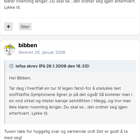
klarer noenting lenger..Du skal se...det ordner seg igjen etterhvert.
Lykke til.
Siter
bibben
Skrevet
26. januar 2008
lefsa skrev (På 26.1.2008 den 18.35):
Hei Bibben.
Tar deg i hvertfall en tur til legen først-for å utelukke lavt
stoffskifte.Symptonene ligner jo på det også! Så kommer man i
en ond sirkel og mister kansje selvtillitten i tillegg..og tror man
ikke klarer noenting lenger..Du skal se...det ordner seg igjen
etterhvert. Lykke til.
Tusen takk for hyggelig svar og varmende ord! Det er godt å ta
med seg!