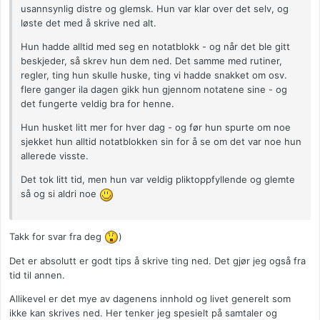
usannsynlig distre og glemsk. Hun var klar over det selv, og
løste det med å skrive ned alt.
Hun hadde alltid med seg en notatblokk - og når det ble gitt
beskjeder, så skrev hun dem ned. Det samme med rutiner,
regler, ting hun skulle huske, ting vi hadde snakket om osv.
flere ganger ila dagen gikk hun gjennom notatene sine - og
det fungerte veldig bra for henne.
Hun husket litt mer for hver dag - og før hun spurte om noe
sjekket hun alltid notatblokken sin for å se om det var noe hun
allerede visste.
Det tok litt tid, men hun var veldig pliktoppfyllende og glemte
så og si aldri noe
Takk for svar fra deg
)
Det er absolutt er godt tips å skrive ting ned. Det gjør jeg også fra
tid til annen.
Allikevel er det mye av dagenens innhold og livet generelt som
ikke kan skrives ned. Her tenker jeg spesielt på samtaler og