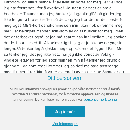
Barndom..og ellers mange år av livet er borte for meg...er vel noe
jeg har fortrengt...for å overleve!. Ja-noen sier:det er bra å
bearbeide Traumer..men jeg husker jo ingenting!Så nå gidder jeg
ikke lenger å bruke krefter på det...og jeg tror det er det beste for
meg også.MEN-kortidshukommelsen min...kan nok skremme meg
mer.Har heldigvis mannen min-som av og til husker for meg...men
det er forbasket også, at jeg må spørre han inni mellom.Jeg spøker
det lett bort...med litt Alzheimer light...jeg er jo ikke av de yngste
lenger.Så tenker jeg å sjekke meg opp -siden det ligger i Fam.Men
så tenker jeg: det jeg ikke vet...har jeg ikke vondt av!Veldig -
vinglete jeg.Men før jeg spør mannen min nå-tenker jeg grundig
gjennom...og som regel kommer jeg på det! må bare anstrenge
meg litt mer.Liker ikke å være avhengig av han..he-he.Samtaler og
diskusjoner har jeg ingen problemer med-sålenge jeg er blant
Ditt personvern
venner og fam. heldigvis-der føler jeg meg trygg!Men ..mine
engstelig tanker..får de ikke..Har ikke lyst å plage de..med det! Har
Vi bruker informasjonskaplser (cookies) på våre nettsteder, for å forstå
hvordan du bruker nettstedet, for å forbedre opplevelsen og tilpasse
heller ingen problemer å prate om løst og fast ..med
annonsering. Du kan lese mer om dette i vår
personvernerklæring
fremmede...sålenge de holder seg på bestemt avstand.Der
kommer nok sosialangsten inn.Invitasjoner i større
Jeg forstår
selskaper..skaper mye Frykt hos meg..så da finner jeg på
unnskyldninger for å slippe.Heldigvis er det ikke ofte..det
skjer,men til sommer/n skal jeg i Bryllup..da må jeg bare klare
Mer informasjon
det..og det skal jeg!!