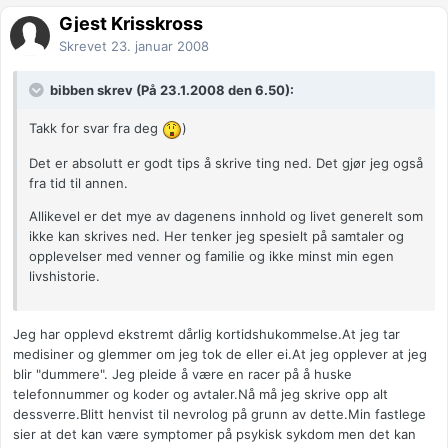
Gjest Krisskross
Skrevet
23. januar 2008
bibben skrev (På 23.1.2008 den 6.50):
Takk for svar fra deg
)
Det er absolutt er godt tips å skrive ting ned. Det gjør jeg også
fra tid til annen.
Allikevel er det mye av dagenens innhold og livet generelt som
ikke kan skrives ned. Her tenker jeg spesielt på samtaler og
opplevelser med venner og familie og ikke minst min egen
livshistorie.
Jeg har opplevd ekstremt dårlig kortidshukommelse.At jeg tar
medisiner og glemmer om jeg tok de eller ei.At jeg opplever at jeg
blir "dummere". Jeg pleide å være en racer på å huske
telefonnummer og koder og avtaler.Nå må jeg skrive opp alt
dessverre.Blitt henvist til nevrolog på grunn av dette.Min fastlege
sier at det kan være symptomer på psykisk sykdom men det kan