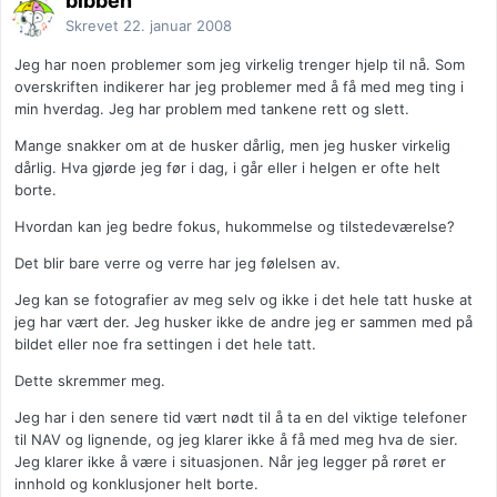
bibben
Skrevet
22. januar 2008
Jeg har noen problemer som jeg virkelig trenger hjelp til nå. Som
overskriften indikerer har jeg problemer med å få med meg ting i
min hverdag. Jeg har problem med tankene rett og slett.
Mange snakker om at de husker dårlig, men jeg husker virkelig
dårlig. Hva gjørde jeg før i dag, i går eller i helgen er ofte helt
borte.
Hvordan kan jeg bedre fokus, hukommelse og tilstedeværelse?
Det blir bare verre og verre har jeg følelsen av.
Jeg kan se fotografier av meg selv og ikke i det hele tatt huske at
jeg har vært der. Jeg husker ikke de andre jeg er sammen med på
bildet eller noe fra settingen i det hele tatt.
Dette skremmer meg.
Jeg har i den senere tid vært nødt til å ta en del viktige telefoner
til NAV og lignende, og jeg klarer ikke å få med meg hva de sier.
Jeg klarer ikke å være i situasjonen. Når jeg legger på røret er
innhold og konklusjoner helt borte.