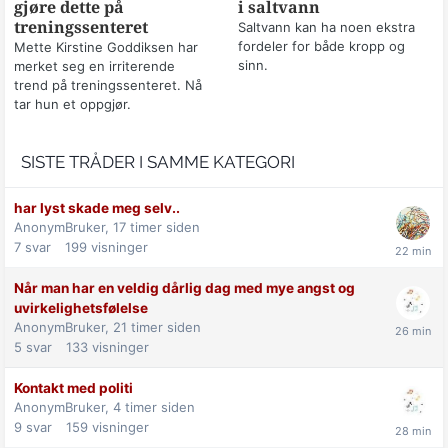
gjøre dette på
i saltvann
treningssenteret
Saltvann kan ha noen ekstra
fordeler for både kropp og
Mette Kirstine Goddiksen har
sinn.
merket seg en irriterende
trend på treningssenteret. Nå
tar hun et oppgjør.
SISTE TRÅDER I SAMME KATEGORI
har lyst skade meg selv..
AnonymBruker,
17 timer siden
7
svar
199
visninger
Når man har en veldig dårlig dag med mye angst og
uvirkelighetsfølelse
AnonymBruker,
21 timer siden
5
svar
133
visninger
Kontakt med politi
AnonymBruker,
4 timer siden
9
svar
159
visninger