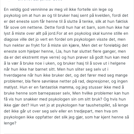
En veldig god venninne av meg vil ikke fortelle sin lege og
psykolog om at hun av og til bruker hasj sent på kvelden, fordi det
er det eneste som får henne til å slutte å tenke, slik at hun faktisk
får sove om nettene. Dette fordi hun har et barn, som hun ikke har
lyst å miste over allt på jord.For at en psykolog skal kunne stille en
diagose ville det jo vert en fordel om psykologen visste det, men
hun nekter av frykt for å miste sin kjære, Men det er foreløbig det
eneste som hjelper henne, (Ja, hun har sluttet flere ganger, men
da er det ekstremt mye verre) og hun prøver så godt hun kan med
å la vær å bruke noe i uken, og bruker hasj til å sove ut i helgene
når hun ikke har barnet sitt. Men hun sliter seg selv ut i
hverdagene når hun ikke bruker det, og det fører med seg mange
problemer, bla flere søvnløse netter på rad, depresjoner, og ingen
matlyst. Hun er en fantastisk mamma, og jeg stusser ikke med å
bruke henne som barnepasser selv, Men hvilke problemer kan hun
få vis hun snakker med psykologen sin om sitt bruk? Og hvis hun
ikke gjør det? Hun vet jo at psykologen har taushetsplikt, så lenge
det ikke går ut over seg selv eller en tredjepart, men hva om
psykologen ikke oppfatter det slik jeg gjør, som har kjent henne så
lenge?