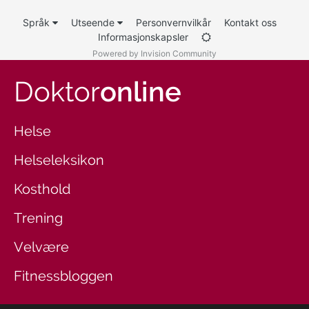
Språk
Utseende
Personvernvilkår
Kontakt oss
Informasjonskapsler
Powered by Invision Community
Doktor
online
Helse
Helseleksikon
Kosthold
Trening
Velvære
Fitnessbloggen