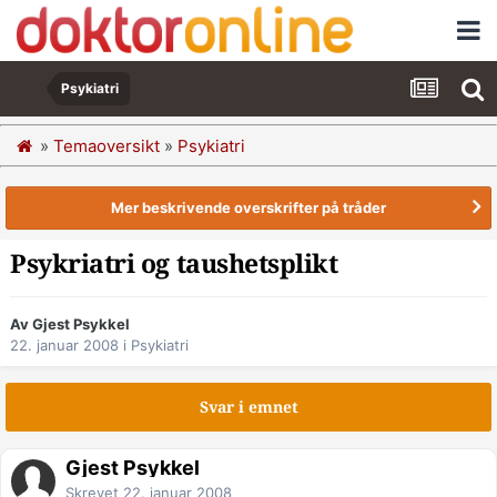
Psykiatri
»
Temaoversikt
»
Psykiatri
Mer beskrivende overskrifter på tråder
Psykriatri og taushetsplikt
Av Gjest Psykkel
22. januar 2008
i
Psykiatri
Svar i emnet
Gjest Psykkel
Skrevet
22. januar 2008