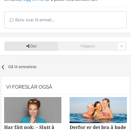
Skriv svar til emnet...
Del
Følgere
0
Gå til emneliste
VI FORESLÅR OGSÅ
Har fått nok: – Slutt å
Derfor er det bra å bade