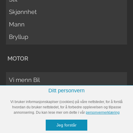
Skjønnhet
Mann
Bryllup
MOTOR
Vi menn Bil
Ditt personvern
Biltester
Vi bruker informasjonskaplser (cookies) på våre nettsteder, for å forstå
Vi Menn Båt
hvordan du bruker nettstedet, for å forbedre opplevelsen og tilpasse
annonsering. Du kan lese mer om dette i vår
personvernerklæring
Båttester
Jeg forstår
Bobil