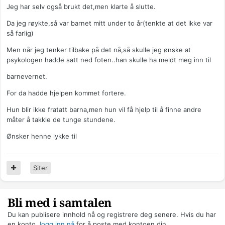
Jeg har selv også brukt det,men klarte å slutte.
Da jeg røykte,så var barnet mitt under to år(tenkte at det ikke var
så farlig)
Men når jeg tenker tilbake på det nå,så skulle jeg ønske at
psykologen hadde satt ned foten..han skulle ha meldt meg inn til
barnevernet.
For da hadde hjelpen kommet fortere.
Hun blir ikke fratatt barna,men hun vil få hjelp til å finne andre
måter å takkle de tunge stundene.
Ønsker henne lykke til
Siter
Bli med i samtalen
Du kan publisere innhold nå og registrere deg senere. Hvis du har
en konto,
logg inn nå
for å poste med kontoen din.