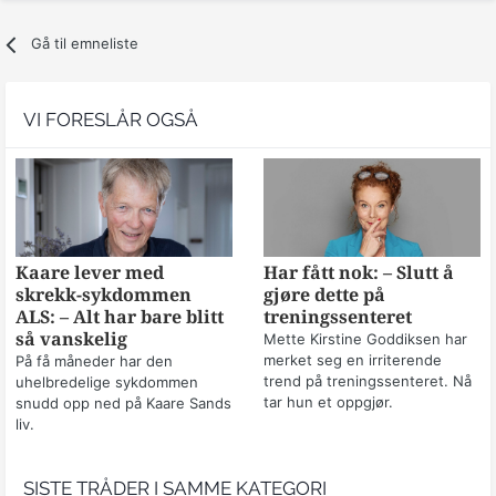
Gå til emneliste
VI FORESLÅR OGSÅ
Kaare lever med
Har fått nok: – Slutt å
skrekk-sykdommen
gjøre dette på
ALS: – Alt har bare blitt
treningssenteret
så vanskelig
Mette Kirstine Goddiksen har
merket seg en irriterende
På få måneder har den
trend på treningssenteret. Nå
uhelbredelige sykdommen
tar hun et oppgjør.
snudd opp ned på Kaare Sands
liv.
SISTE TRÅDER I SAMME KATEGORI