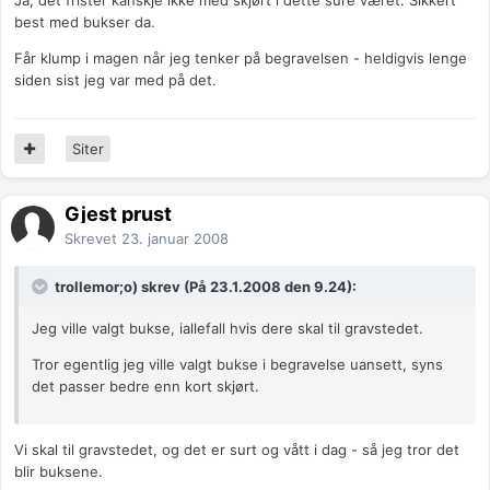
Ja, det frister kanskje ikke med skjørt i dette sure været. Sikkert
best med bukser da.
Får klump i magen når jeg tenker på begravelsen - heldigvis lenge
siden sist jeg var med på det.
Siter
Gjest prust
Skrevet
23. januar 2008
trollemor;o) skrev (På 23.1.2008 den 9.24):
Jeg ville valgt bukse, iallefall hvis dere skal til gravstedet.
Tror egentlig jeg ville valgt bukse i begravelse uansett, syns
det passer bedre enn kort skjørt.
Vi skal til gravstedet, og det er surt og vått i dag - så jeg tror det
blir buksene.