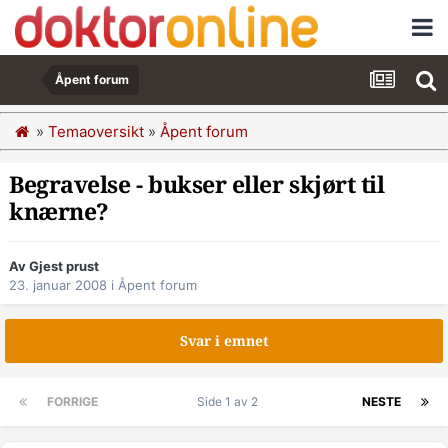
Åpent forum
»
Temaoversikt
»
Åpent forum
Begravelse - bukser eller skjørt til
knærne?
Av Gjest prust
23. januar 2008
i
Åpent forum
Svar i emnet
FORRIGE
Side 1 av 2
NESTE