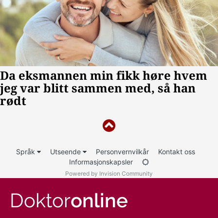
Språk
Utseende
Personvernvilkår
Kontakt oss
Informasjonskapsler
Powered by Invision Community
Doktor
online