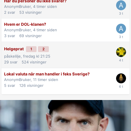
Har du personer du ikke svarer?
AnonymBruker,
4 timer siden
2
svar
53
visninger
Hvem er DOL-klanen?
AnonymBruker,
4 timer siden
3
svar
69
visninger
Helgeprat
1
2
påskelilje,
fredag kl 21:25
29
svar
524
visninger
Lokal valuta når man handler i feks Sverige?
AnonymBruker,
11 timer siden
5
svar
126
visninger