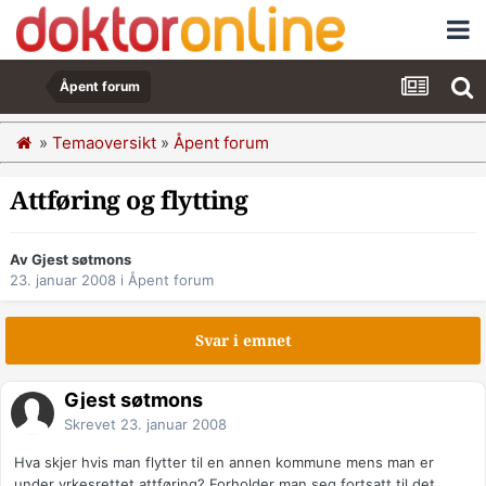
Åpent forum
»
Temaoversikt
»
Åpent forum
Attføring og flytting
Av Gjest søtmons
23. januar 2008
i
Åpent forum
Svar i emnet
Gjest søtmons
Skrevet
23. januar 2008
Hva skjer hvis man flytter til en annen kommune mens man er
under yrkesrettet attføring? Forholder man seg fortsatt til det