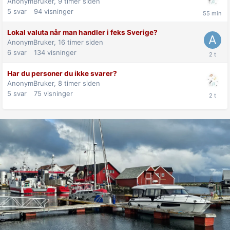
AnonymBruker,
9 timer siden
5
svar
94
visninger
Lokal valuta når man handler i feks Sverige?
AnonymBruker,
16 timer siden
6
svar
134
visninger
Har du personer du ikke svarer?
AnonymBruker,
8 timer siden
5
svar
75
visninger