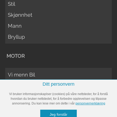
Stil
Skjønnhet
Mann
Bryllup
MOTOR
Vi menn Bil
Ditt personvern
Biltester
Vi bruker informasjonskaplser (cookies) på våre nettsteder, for å forstå
Vi Menn Båt
hvordan du bruker nettstedet, for å forbedre opplevelsen og tilpasse
annonsering. Du kan lese mer om dette i vår
personvernerklæring
Båttester
Jeg forstår