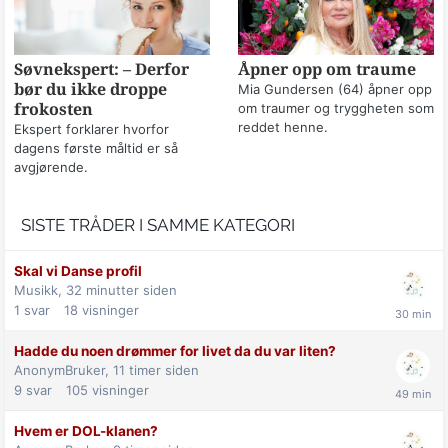
Søvnekspert: – Derfor
Åpner opp om traume
bør du ikke droppe
Mia Gundersen (64) åpner opp
frokosten
om traumer og tryggheten som
reddet henne.
Ekspert forklarer hvorfor
dagens første måltid er så
avgjørende.
SISTE TRÅDER I SAMME KATEGORI
Skal vi Danse profil
Musikk,
32 minutter siden
1
svar
18
visninger
Hadde du noen drømmer for livet da du var liten?
AnonymBruker,
11 timer siden
9
svar
105
visninger
Hvem er DOL-klanen?