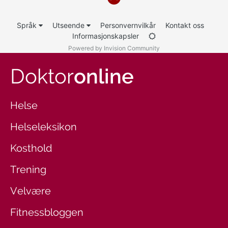
Språk
Utseende
Personvernvilkår
Kontakt oss
Informasjonskapsler
Powered by Invision Community
Doktor
online
Helse
Helseleksikon
Kosthold
Trening
Velvære
Fitnessbloggen