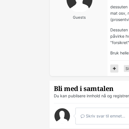
dessuten e
mat osv, 
Guests
(prosentvi
Dessuten s
påvirke hv
"forsikret"
Bruk helle
Si
Bli med i samtalen
Du kan publisere innhold nå og registre
Skriv svar til emnet...