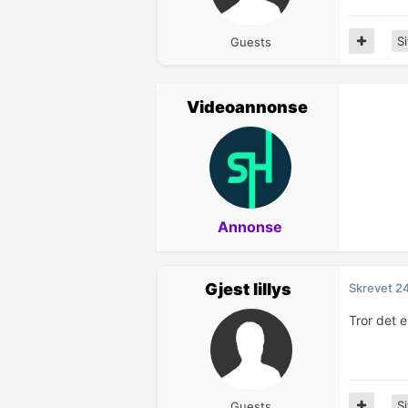
Si
Guests
Videoannonse
Annonse
Gjest lillys
Skrevet
24
Tror det e
Si
Guests