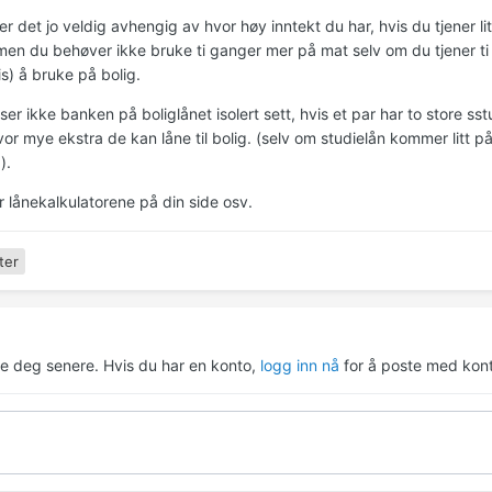
r det jo veldig avhengig av hvor høy inntekt du har, hvis du tjener lite
men du behøver ikke bruke ti ganger mer på mat selv om du tjener 
s) å bruke på bolig.
er ikke banken på boliglånet isolert sett, hvis et par har to store sstud
or mye ekstra de kan låne til bolig. (selv om studielån kommer litt på
).
r lånekalkulatorene på din side osv.
ter
re deg senere. Hvis du har en konto,
logg inn nå
for å poste med kont