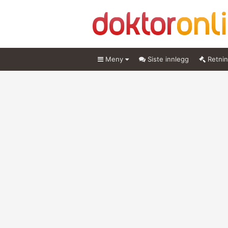
Meny
Siste innlegg
Retnin