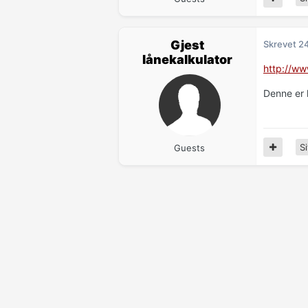
Gjest
Skrevet
24
lånekalkulator
http://ww
Denne er 
Si
Guests