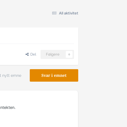
All aktivitet
Del
Følgere
0
t nytt emne
Svar i emnet
nntekten.