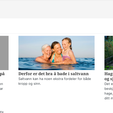
 på
Derfor er det bra å bade i saltvann
Hage
og s
Saltvann kan ha noen ekstra fordeler for både
kropp og sinn.
en
Det e
ar
beskj
hage,
ditt 
RI