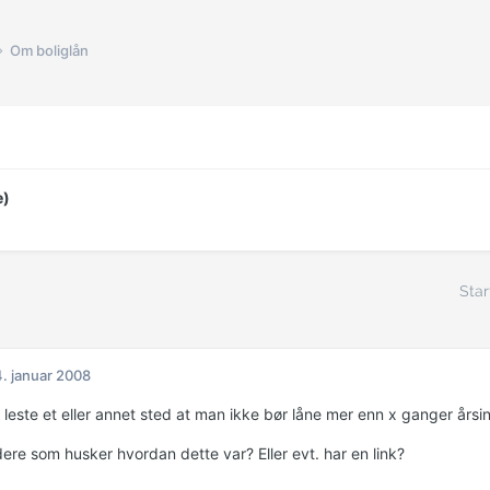
Om boliglån
e)
Star
. januar 2008
 leste et eller annet sted at man ikke bør låne mer enn x ganger årsi
ere som husker hvordan dette var? Eller evt. har en link?