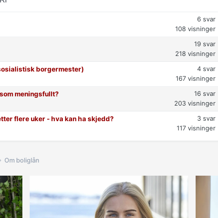
6
svar
108
visninger
19
svar
218
visninger
4
svar
osialistisk borgermester)
167
visninger
16
svar
t som meningsfullt?
203
visninger
3
svar
etter flere uker - hva kan ha skjedd?
117
visninger
Om boliglån