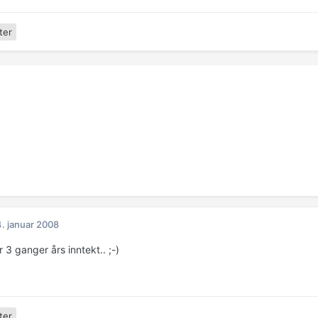
ter
. januar 2008
r 3 ganger års inntekt.. ;-)
ter