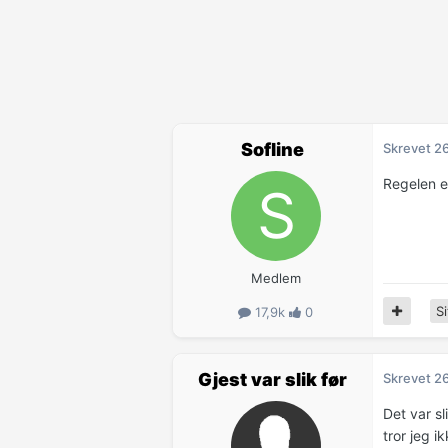
Sofline
Skrevet
26
Regelen e
Medlem
Si
17,9k
0
Gjest var slik før
Skrevet
26
Det var sl
tror jeg i