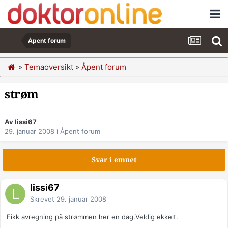
Åpent forum
»
Temaoversikt
»
Åpent forum
strøm
Av lissi67
29. januar 2008
i
Åpent forum
Svar i emnet
lissi67
Skrevet
29. januar 2008
Fikk avregning på strømmen her en dag.Veldig ekkelt.