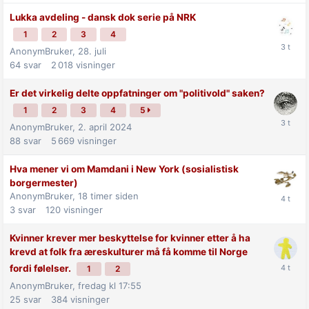
Lukka avdeling - dansk dok serie på NRK
1
2
3
4
AnonymBruker,
28. juli
64
svar
2 018
visninger
Er det virkelig delte oppfatninger om "politivold" saken?
1
2
3
4
5
AnonymBruker,
2. april 2024
88
svar
5 669
visninger
Hva mener vi om Mamdani i New York (sosialistisk
borgermester)
AnonymBruker,
18 timer siden
3
svar
120
visninger
Kvinner krever mer beskyttelse for kvinner etter å ha
krevd at folk fra æreskulturer må få komme til Norge
fordi følelser.
1
2
AnonymBruker,
fredag kl 17:55
25
svar
384
visninger