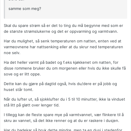
samme som meg?
Skal du spare strøm så er det to ting du må begynne med som er
de største strømslukerne og det er oppvarming og varmtvann.
Har du mulighet, så senk temperaturen om natten, enten ved at
varmeovnene har nattsenking eller at du skrur ned temperaturen
noe selv.
Ha det heller varmt på badet og f.eks kjøkkenet om natten, for
disse rommene bruker du om morgenen eller hvis du ikke skulle få
sove og er litt oppe.
Dette kan du gjøre på dagtid også, hvis du/dere er på jobb og
huset står tomt.
Når du lufter ut, så sjokklufter du i 5 til 10 minutter, ikke la vinduet
stå litt på gløtt over lenger tid.
I tillegg kan de fleste spare mye på varmtvannet, vær flinkere til å
skru av vannet, så det ikke renner og at du er raskere i dusjen.
Har du badekar så bruk dette mindre, men ta en dusj i stedenfor.