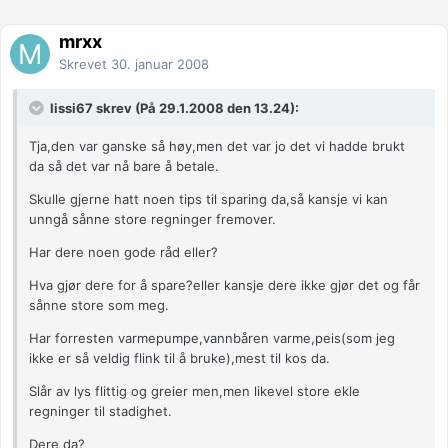
mrxx
Skrevet
30. januar 2008
lissi67 skrev (På 29.1.2008 den 13.24):
Tja,den var ganske så høy,men det var jo det vi hadde brukt
da så det var nå bare å betale.
Skulle gjerne hatt noen tips til sparing da,så kansje vi kan
unngå sånne store regninger fremover.
Har dere noen gode råd eller?
Hva gjør dere for å spare?eller kansje dere ikke gjør det og får
sånne store som meg.
Har forresten varmepumpe,vannbåren varme,peis(som jeg
ikke er så veldig flink til å bruke),mest til kos da.
Slår av lys flittig og greier men,men likevel store ekle
regninger til stadighet.
Dere da?