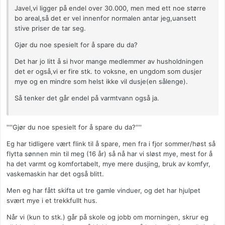
Javel,vi ligger på endel over 30.000, men med ett noe større
bo areal,så det er vel innenfor normalen antar jeg,uansett
stive priser de tar seg.
Gjør du noe spesielt for å spare du da?
Det har jo litt å si hvor mange medlemmer av husholdningen
det er også,vi er fire stk. to voksne, en ungdom som dusjer
mye og en mindre som helst ikke vil dusje(en sålenge).
Så tenker det går endel på varmtvann også ja.
''''Gjør du noe spesielt for å spare du da?''''
Eg har tidligere vært flink til å spare, men fra i fjor sommer/høst så
flytta sønnen min til meg (16 år) så nå har vi sløst mye, mest for å
ha det varmt og komfortabelt, mye mere dusjing, bruk av komfyr,
vaskemaskin har det også blitt.
Men eg har fått skifta ut tre gamle vinduer, og det har hjulpet
svært mye i et trekkfullt hus.
Når vi (kun to stk.) går på skole og jobb om morningen, skrur eg