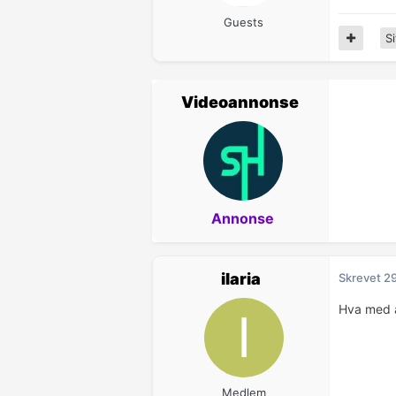
Guests
Si
Videoannonse
Annonse
ilaria
Skrevet
29
Hva med å
Medlem