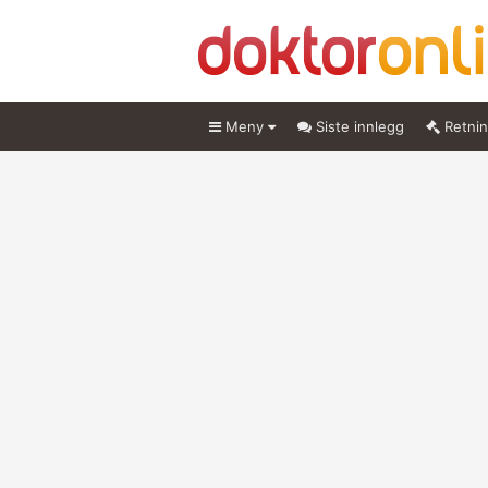
Meny
Siste innlegg
Retnin