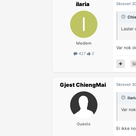
ilaria
Skrevet
30
Chie
Laster 
Medlem
Var nok de
427
0
Si
Gjest ChiengMai
Skrevet
30
ilar
Var nok 
Guests
Er ikke no