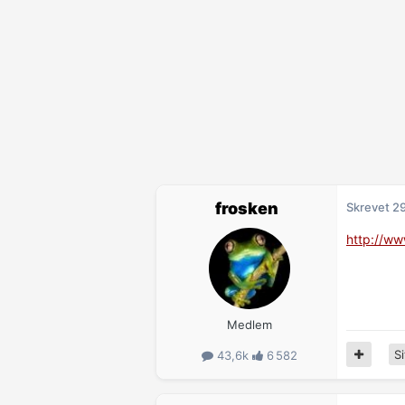
frosken
Skrevet
29
http://w
Medlem
Si
43,6k
6 582