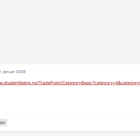
. januar 2008
ww.studentlisens.no/TradePoint/CategoryBasic?category=4&categ
ter