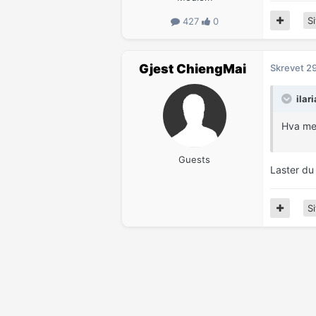
Si
427
0
Gjest ChiengMai
Skrevet
29
ilar
Hva me
Guests
Laster du
Si