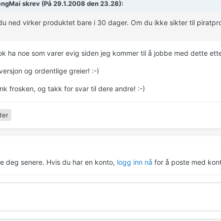
ngMai skrev (På 29.1.2008 den 23.28):
du ned virker produktet bare i 30 dager. Om du ikke sikter til piratp
k ha noe som varer evig siden jeg kommer til å jobbe med dette etter
versjon og ordentlige greier! :-)
ink frosken, og takk for svar til dere andre! :-)
ter
re deg senere. Hvis du har en konto,
logg inn nå
for å poste med kont