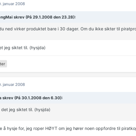
. januar 2008
ngMai skrev (På 29.1.2008 den 23.28):
du ned virker produktet bare i 30 dager. Om du ikke sikter til piratp
t jeg siktet til. (hysjda)
ter
. januar 2008
ia skrev (På 30.1.2008 den 6.30):
det jeg siktet til. (hysjda)
e å hysje for, jeg roper HØYT om jeg hører noen oppfordre til piratkop