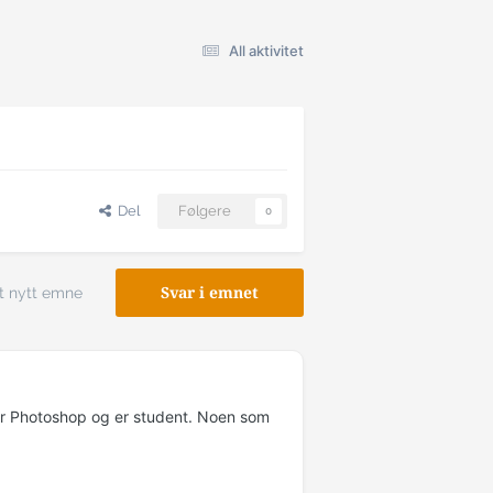
All aktivitet
Del
Følgere
0
t nytt emne
Svar i emnet
er Photoshop og er student. Noen som