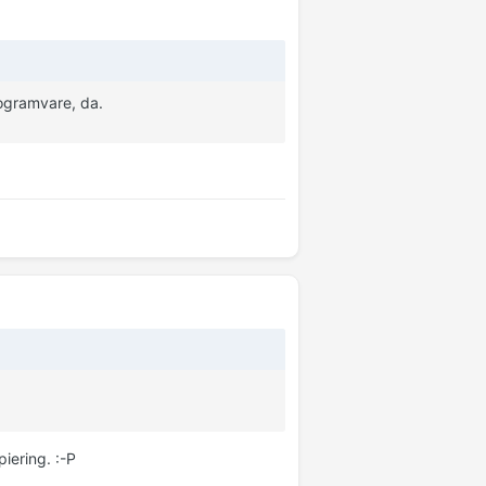
rogramvare, da.
iering. :-P