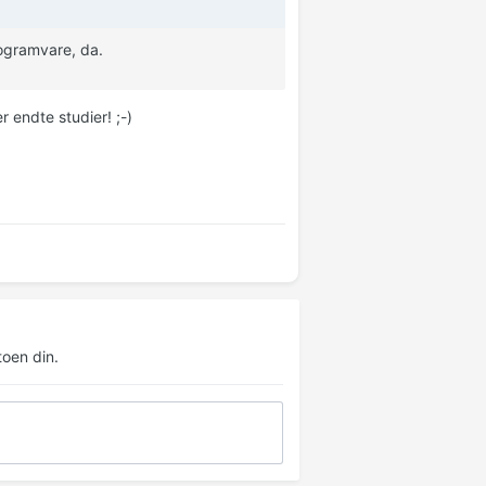
rogramvare, da.
 endte studier! ;-)
oen din.