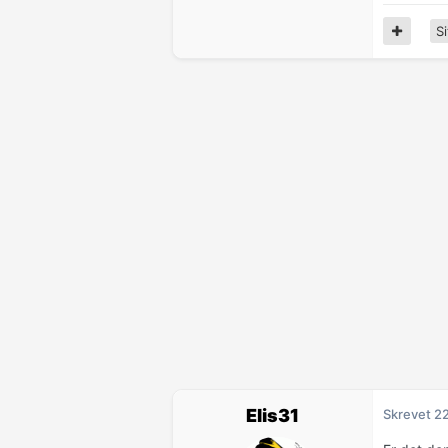
Si
Elis31
Skrevet
2