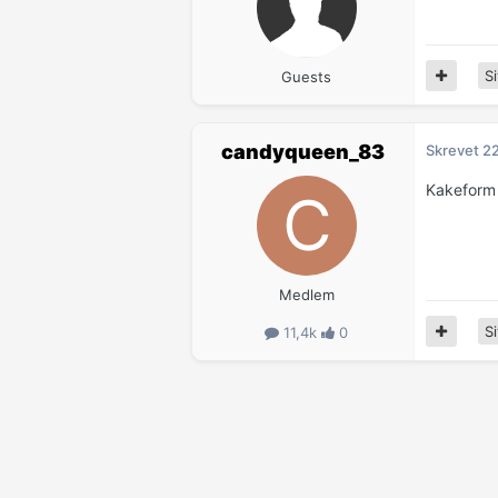
Si
Guests
candyqueen_83
Skrevet
2
Kakeform 
Medlem
Si
11,4k
0