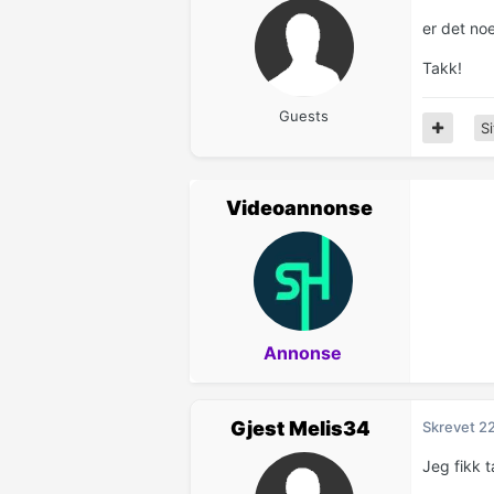
er det noe
Takk!
Guests
Si
Videoannonse
Annonse
Gjest Melis34
Skrevet
2
Jeg fikk t