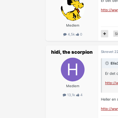
Er det de
http://w
Medlem
Si
4,5k
0
hidi, the scorpion
Skrevet
2
Elis
Er det
http:/
Medlem
13,1k
4
Heller en s
http://w