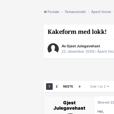
Forside
Temaoversikt
Åpent forum
Kakeform med lokk!
Av Gjest Julegavehast
22. desember 2009
i
Åpent fo
1
2
NESTE
Side 1 av 2
Gjest
Skrevet
2
Julegavehast
Hei,