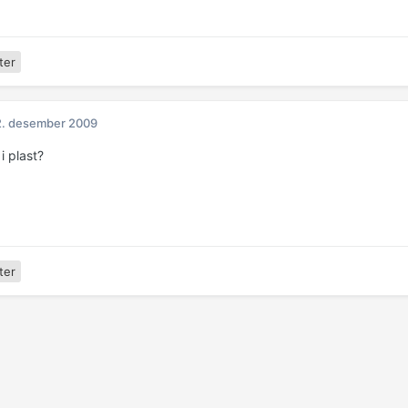
ter
2. desember 2009
i plast?
ter