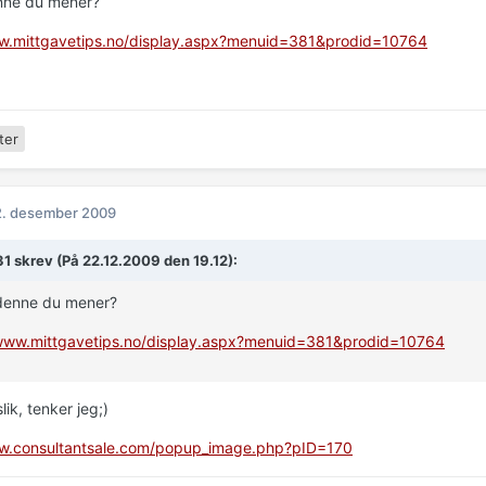
nne du mener?
ww.mittgavetips.no/display.aspx?menuid=381&prodid=10764
ter
2. desember 2009
31 skrev (På 22.12.2009 den 19.12):
 denne du mener?
/www.mittgavetips.no/display.aspx?menuid=381&prodid=10764
lik, tenker jeg;)
ww.consultantsale.com/popup_image.php?pID=170