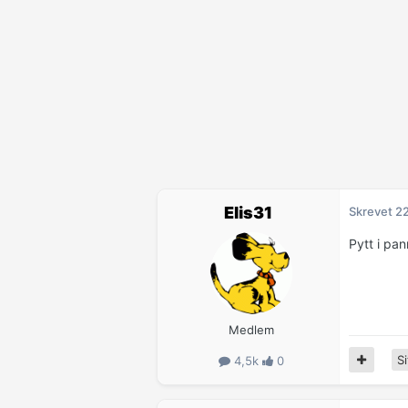
Elis31
Skrevet
2
Pytt i pan
Medlem
Si
4,5k
0