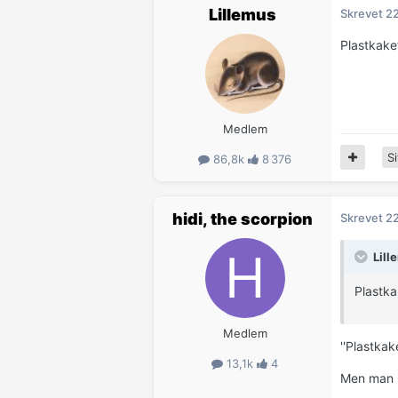
Lillemus
Skrevet
2
Plastkake
Medlem
Si
86,8k
8 376
hidi, the scorpion
Skrevet
2
Lill
Plastka
Medlem
''Plastka
13,1k
4
Men man k