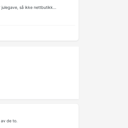
julegave, så ikke nettbutikk...
 av de to.