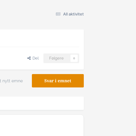
All aktivitet
Del
Følgere
0
t nytt emne
Svar i emnet