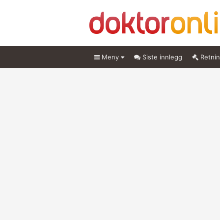
Meny
Siste innlegg
Retnin