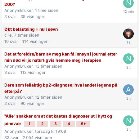
200?
AnonymBruker,
1 time siden
3
svar
39
visninger
Økt belastning = null søvn
cilie,
7 timer siden
10
svar
114
visninger
Det at foreldre/barn av meg kan få innsyn i journal etter
min død vil jo naturligvis hemme meg i terapien
AnonymBruker,
13 timer siden
3
svar
112
visninger
Dere som feilaktig bp2-diagnose; hva landet legene på
etterpå?
AnonymBruker,
12 timer siden
3
svar
90
visninger
"Alle" snakker om at det kastes diagnoser ut i hytt og
pinevær
1
2
3
4
5
AnonymBruker,
torsdag kl 19:08
82
svar
2 054
visninger