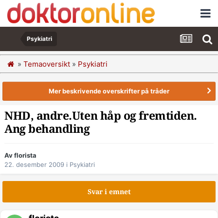
Psykiatri
»
Temaoversikt
»
Psykiatri
Mer beskrivende overskrifter på tråder
NHD, andre.Uten håp og fremtiden.
Ang behandling
Av florista
22. desember 2009
i
Psykiatri
Svar i emnet