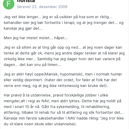
florista
Skrevet
22. desember 2009
Jeg vet ikke lenger... jeg er så usikker på hva som er riktig...
behandler sier jeg bør fortsette i terapi, og at jeg trenger det... og
kanskje jeg gjør det...
Men jeg har mistet motet... håpet...
Jeg er så sliten av at ting går opp og ned... at jeg noen dager kan
tenke at dette går ok, mens jeg andre dager tenker at nå klarer jeg
virkelig ikke mer... Samtidig har jeg dager hvor det kan variere på
dagen... det kan snu på timen...
Jeg er aldri høyt oppe(Manisk, hypomanisk), men i normalt humør
eller veldig deprimert. (hater det ordet, for føler at folk har det
verre enn meg, og at jeg ikke rettsmessig kan bruke det).
Har prøvd å ta utdannelse, prøvd forskjellige jobber i ulike
mengder,alt i regi av NAV, men aldri lyktes. Dette har jeg holdt på
med i snart 10 år nå. Gått fra sykemelding, til rehabilitering,
attføring, tilbake til rehab for så til attføring og slik fortsetter det...
Kanskje min første saksbehandler i NAV hadde riktig: "Jeg tror ikke
du vil klare noen skole eller utdannelse).