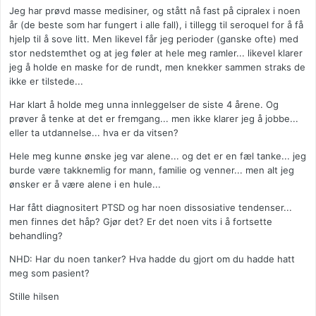
Jeg har prøvd masse medisiner, og stått nå fast på cipralex i noen
år (de beste som har fungert i alle fall), i tillegg til seroquel for å få
hjelp til å sove litt. Men likevel får jeg perioder (ganske ofte) med
stor nedstemthet og at jeg føler at hele meg ramler... likevel klarer
jeg å holde en maske for de rundt, men knekker sammen straks de
ikke er tilstede...
Har klart å holde meg unna innleggelser de siste 4 årene. Og
prøver å tenke at det er fremgang... men ikke klarer jeg å jobbe...
eller ta utdannelse... hva er da vitsen?
Hele meg kunne ønske jeg var alene... og det er en fæl tanke... jeg
burde være takknemlig for mann, familie og venner... men alt jeg
ønsker er å være alene i en hule...
Har fått diagnositert PTSD og har noen dissosiative tendenser...
men finnes det håp? Gjør det? Er det noen vits i å fortsette
behandling?
NHD: Har du noen tanker? Hva hadde du gjort om du hadde hatt
meg som pasient?
Stille hilsen