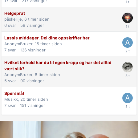
17
svar
217
visninger
Helgeprat
påskelilje,
6 timer siden
6
svar
59
visninger
Lassis middager. Del dine oppskrifter her.
AnonymBruker,
15 timer siden
7
svar
136
visninger
Hvilket forhold har du til egen kropp og har det alltid
vært slik?
AnonymBruker,
8 timer siden
5
svar
90
visninger
Spørsmål
Musikk,
20 timer siden
7
svar
151
visninger