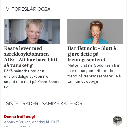
VI FORESLÅR OGSÅ
Kaare lever med
Har fått nok: – Slutt å
skrekk-sykdommen
gjøre dette på
ALS: – Alt har bare blitt
treningssenteret
så vanskelig
Mette Kirstine Goddiksen har
merket seg en irriterende
På få måneder har den
trend på treningssenteret. Nå
uhelbredelige sykdommen
tar hun et oppgjør.
snudd opp ned på Kaare Sands
liv.
SISTE TRÅDER I SAMME KATEGORI
Denne traff meg!
AnonymBruker,
onsdag kl 19:17