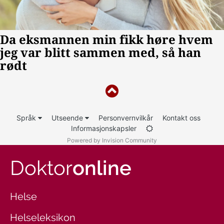
Språk
Utseende
Personvernvilkår
Kontakt oss
Informasjonskapsler
Powered by Invision Community
Doktor
online
Helse
Helseleksikon