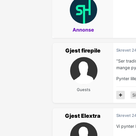
Annonse
Gjest firepile
Skrevet
2
''Ser trad
mange pynt
Pynter lill
Guests
Si
Gjest Elextra
Skrevet
2
Vi pynter l