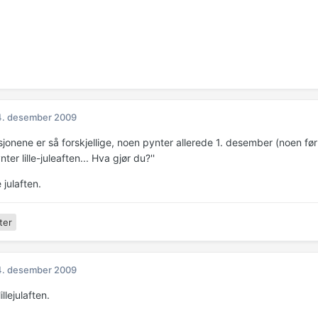
4. desember 2009
isjonene er så forskjellige, noen pynter allerede 1. desember (noen fø
er lille-juleaften... Hva gjør du?''
e julaften.
ter
4. desember 2009
illejulaften.