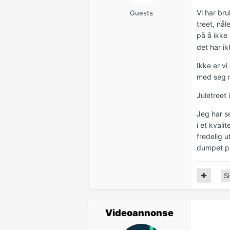
Vi har bru
Guests
treet, nål
på å ikke 
det har ik
Ikke er vi
med seg m
Juletreet
Jeg har se
i et kvali
fredelig u
dumpet p
Si
Videoannonse