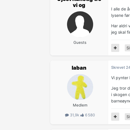
vi og
I alle de 
lysene før
Har aldri 
jeg skal f
Guests
Si
laban
Skrevet
2
Vi pynter 
Jeg tror d
i skogen o
barneøyne.
Medlem
31,9k
6 580
Si