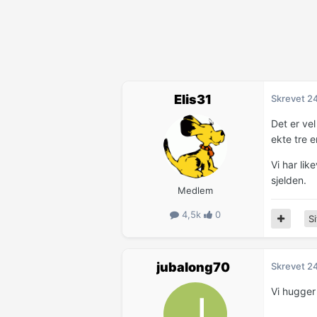
Elis31
Skrevet
2
Det er vel
ekte tre e
Vi har lik
sjelden.
Medlem
4,5k
0
Si
jubalong70
Skrevet
2
Vi hugger 