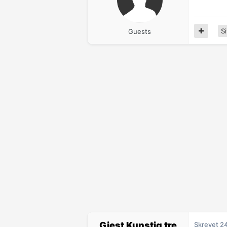
Si
Guests
Gjest Kunstig tre
Skrevet
2