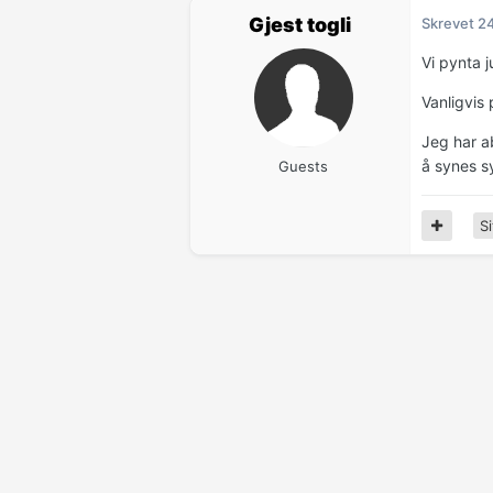
Gjest togli
Skrevet
2
Vi pynta 
Vanligvis 
Jeg har ab
å synes sy
Guests
Si