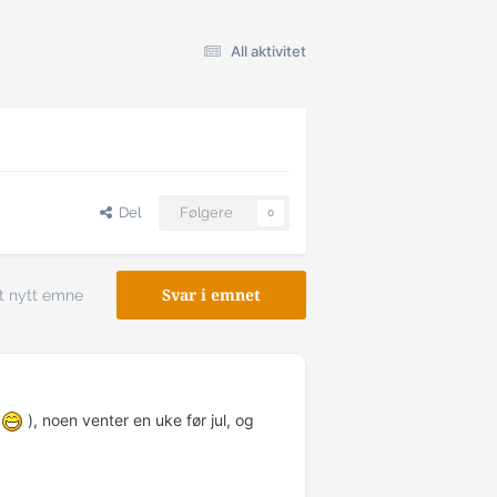
All aktivitet
Del
Følgere
0
t nytt emne
Svar i emnet
!
), noen venter en uke før jul, og