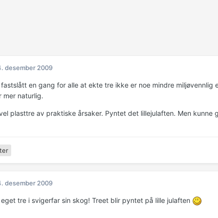
4. desember 2009
 fastslått en gang for alle at ekte tre ikke er noe mindre miljøvennlig e
r mer naturlig.
evel plasttre av praktiske årsaker. Pyntet det lillejulaften. Men kunne
ter
4. desember 2009
eget tre i svigerfar sin skog! Treet blir pyntet på lille julaften