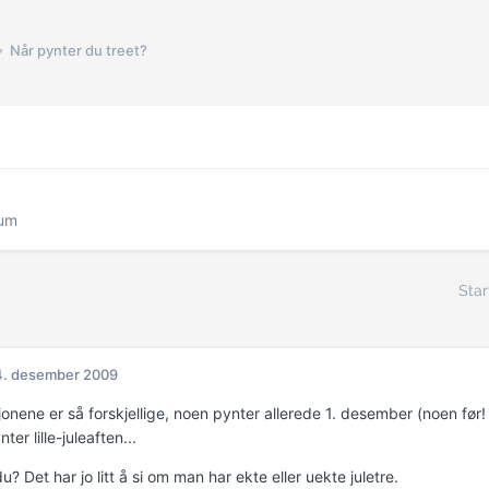
Når pynter du treet?
rum
Star
4. desember 2009
jonene er så forskjellige, noen pynter allerede 1. desember (noen før
er lille-juleaften...
u? Det har jo litt å si om man har ekte eller uekte juletre.