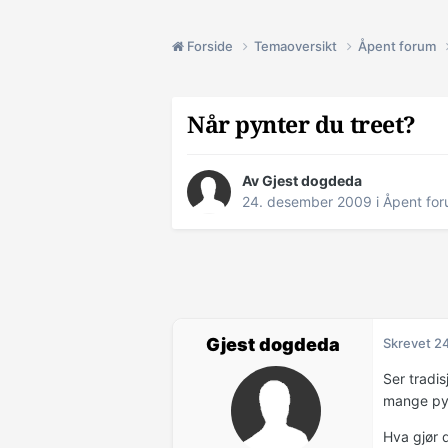
Forside
Temaoversikt
Åpent forum
Når pynter du treet?
Av Gjest dogdeda
24. desember 2009
i
Åpent fo
Gjest dogdeda
Skrevet
2
Ser tradis
mange pynt
Hva gjør d