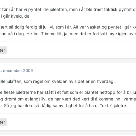
år før i år har vi pyntet lille juleaften, men i år ble treet faktisk pynt
 i går kveld, da.
vært så tidlig ferdig til jul, vi, som i år. Alt var vasket og pyntet i går 
inne på i dag. He-he. Trimme litt, ja, men det er fortsatt mye igjen av
ter
4. desember 2009
lille julaften, som regel om kvelden hvis det er en hverdag.
e fleste juletrærne har stått i et felt som er plantet nettopp for å bli j
g drømt om et langt liv, de har vært dedikert til å komme inn i varme
 Så jeg har ikke så dårlig samvittighet for å ha et "ekte" juletre.
ter