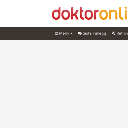
Meny
Siste innlegg
Retnin