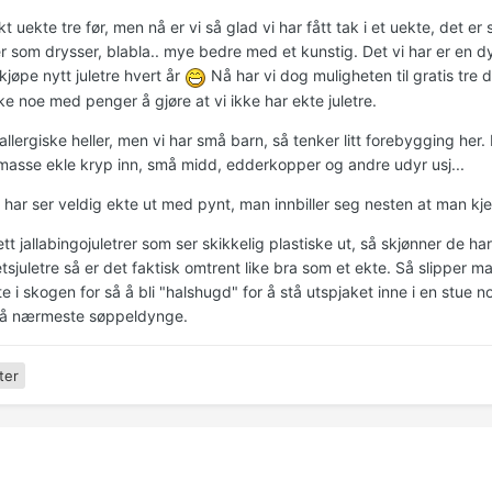
kt uekte tre før, men nå er vi så glad vi har fått tak i et uekte, det er
er som drysser, blabla.. mye bedre med et kunstig. Det vi har er en d
kjøpe nytt juletre hvert år
Nå har vi dog muligheten til gratis tre d
ke noe med penger å gjøre at vi ikke har ekte juletre.
 allergiske heller, men vi har små barn, så tenker litt forebygging her.
asse ekle kryp inn, små midd, edderkopper og andre udyr usj...
 i har ser veldig ekte ut med pynt, man innbiller seg nesten at man k
tt jallabingojuletrer som ser skikkelig plastiske ut, så skjønner de ha
tetsjuletre så er det faktisk omtrent like bra som et ekte. Så slipper
te i skogen for så å bli "halshugd" for å stå utspjaket inne i en stue n
å nærmeste søppeldynge.
ter