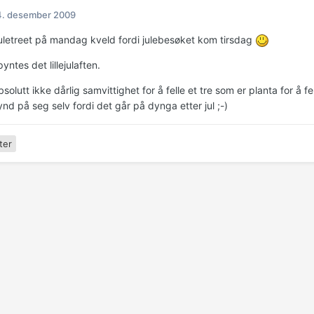
4. desember 2009
juletreet på mandag kveld fordi julebesøket kom tirsdag
pyntes det lillejulaften.
solutt ikke dårlig samvittighet for å felle et tre som er planta for å fel
nd på seg selv fordi det går på dynga etter jul ;-)
ter