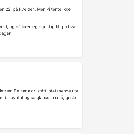
et den 22. på kvelden. Men vi tente ikke
kveld, og nå lurer jeg egentlig litt på hva
 dagen.
uletrær. De har aldri stått intetanende ute
n, bli pyntet og se glansen i små, griske