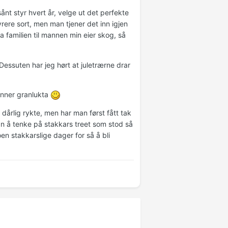
 sånt styr hvert år, velge ut det perfekte
yrere sort, men man tjener det inn igjen
a familien til mannen min eier skog, så
 Dessuten har jeg hørt at juletrærne drar
jenner granlukta
r dårlig rykte, men har man først fått tak
 man å tenke på stakkars treet som stod så
oen stakkarslige dager for så å bli