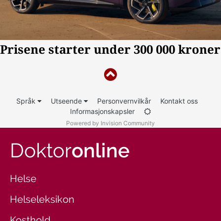
Språk
Utseende
Personvernvilkår
Kontakt oss
Informasjonskapsler
Powered by Invision Community
Doktor
online
Helse
Helseleksikon
Kosthold