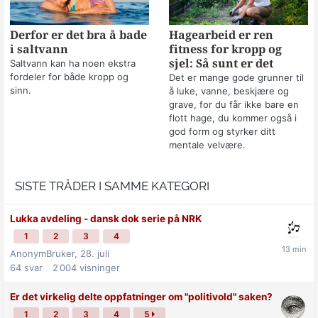
Derfor er det bra å bade
Hagearbeid er ren
i saltvann
fitness for kropp og
sjel: Så sunt er det
Saltvann kan ha noen ekstra
fordeler for både kropp og
Det er mange gode grunner til
sinn.
å luke, vanne, beskjære og
grave, for du får ikke bare en
flott hage, du kommer også i
god form og styrker ditt
mentale velvære.
SISTE TRÅDER I SAMME KATEGORI
Lukka avdeling - dansk dok serie på NRK
1
2
3
4
AnonymBruker,
28. juli
64
svar
2 004
visninger
Er det virkelig delte oppfatninger om "politivold" saken?
1
2
3
4
5