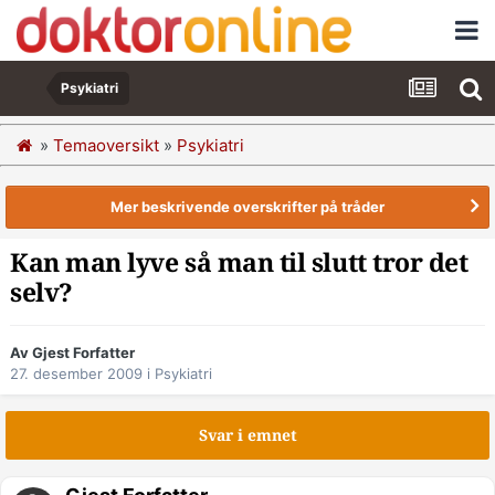
Psykiatri
»
Temaoversikt
»
Psykiatri
Mer beskrivende overskrifter på tråder
Kan man lyve så man til slutt tror det
selv?
Av Gjest Forfatter
27. desember 2009
i
Psykiatri
Svar i emnet