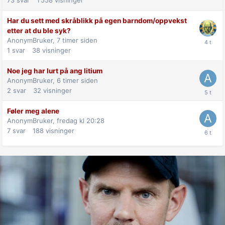
Har du sett med skråblikk på egen barndom/oppvekst
etter at du ble syk?
AnonymBruker,
7 timer siden
1
svar
38
visninger
Noe jeg har lurt på ang litium
AnonymBruker,
6 timer siden
2
svar
32
visninger
Føler meg alene
AnonymBruker,
fredag kl 20:28
7
svar
188
visninger