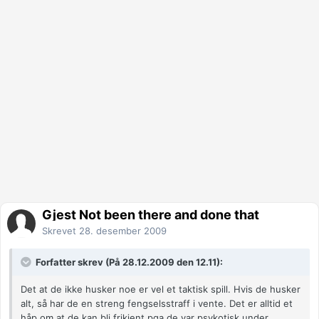
Gjest Not been there and done that
Skrevet
28. desember 2009
Forfatter skrev (På 28.12.2009 den 12.11):
Det at de ikke husker noe er vel et taktisk spill. Hvis de husker
alt, så har de en streng fengselsstraff i vente. Det er alltid et
håp om at de kan bli frikjent pga de var psykotisk under