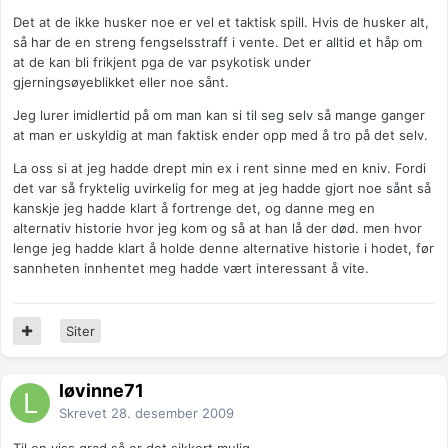
Det at de ikke husker noe er vel et taktisk spill. Hvis de husker alt,
så har de en streng fengselsstraff i vente. Det er alltid et håp om
at de kan bli frikjent pga de var psykotisk under
gjerningsøyeblikket eller noe sånt.
Jeg lurer imidlertid på om man kan si til seg selv så mange ganger
at man er uskyldig at man faktisk ender opp med å tro på det selv.
La oss si at jeg hadde drept min ex i rent sinne med en kniv. Fordi
det var så fryktelig uvirkelig for meg at jeg hadde gjort noe sånt så
kanskje jeg hadde klart å fortrenge det, og danne meg en
alternativ historie hvor jeg kom og så at han lå der død. men hvor
lenge jeg hadde klart å holde denne alternative historie i hodet, før
sannheten innhentet meg hadde vært interessant å vite.
Siter
løvinne71
Skrevet
28. desember 2009