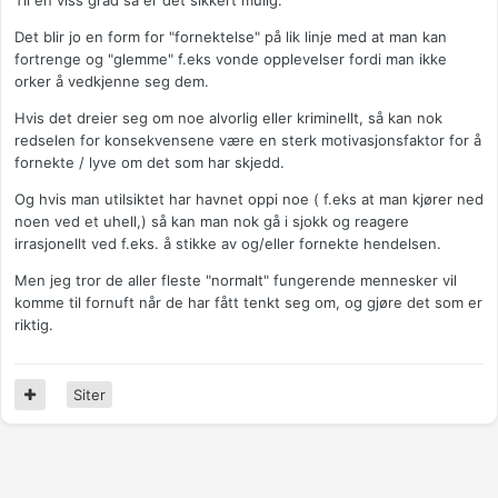
Til en viss grad så er det sikkert mulig.
Det blir jo en form for "fornektelse" på lik linje med at man kan
fortrenge og "glemme" f.eks vonde opplevelser fordi man ikke
orker å vedkjenne seg dem.
Hvis det dreier seg om noe alvorlig eller kriminellt, så kan nok
redselen for konsekvensene være en sterk motivasjonsfaktor for å
fornekte / lyve om det som har skjedd.
Og hvis man utilsiktet har havnet oppi noe ( f.eks at man kjører ned
noen ved et uhell,) så kan man nok gå i sjokk og reagere
irrasjonellt ved f.eks. å stikke av og/eller fornekte hendelsen.
Men jeg tror de aller fleste "normalt" fungerende mennesker vil
komme til fornuft når de har fått tenkt seg om, og gjøre det som er
riktig.
Siter