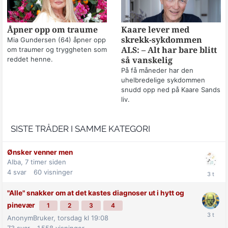
Åpner opp om traume
Kaare lever med
skrekk-sykdommen
Mia Gundersen (64) åpner opp
om traumer og tryggheten som
ALS: – Alt har bare blitt
reddet henne.
så vanskelig
På få måneder har den
uhelbredelige sykdommen
snudd opp ned på Kaare Sands
liv.
SISTE TRÅDER I SAMME KATEGORI
Ønsker venner men
Alba,
7 timer siden
4
svar
60
visninger
"Alle" snakker om at det kastes diagnoser ut i hytt og
pinevær
1
2
3
4
AnonymBruker,
torsdag kl 19:08
73
svar
1 558
visninger