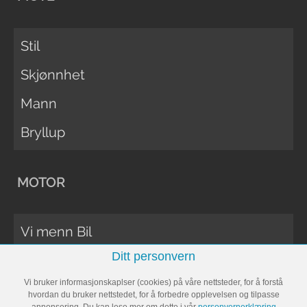
Stil
Skjønnhet
Mann
Bryllup
MOTOR
Vi menn Bil
Ditt personvern
Biltester
Vi bruker informasjonskaplser (cookies) på våre nettsteder, for å forstå
Vi Menn Båt
hvordan du bruker nettstedet, for å forbedre opplevelsen og tilpasse