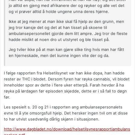
jo alltid en gjeng med afrikanere der og røyker og alle vet det
og vi prøver alltid å holde ungene unna deres hjørne.
Ikke at jeg mener at man ikke skal få hjelp av den grunn, men
jeg tror kansje det og det at han tisset på skoene til
ambulansepersonellet gjorde dem litt ampre. Jeg tror de fleste
hadde mislikt at noen dro ut utstyret og ble tisset på.
Jeg tviler ikke på at man kan gjøre slike ting hvis man har fått
en hjerneskade, men det kunne ingen vite der og da.
I følge rapporten fra Helsetilsynet var han ikke dopa, han hadde
rester av THC i blodet. Dersom fyren har røyka cannabis, vil blodet
inneholder spor av dette i flere uker etterpå. Farah hevder å ha
røyka på lørdagen før episoden skjedde, dette er i så fall to døgn
før.
Les spesielt s. 20 og 21 i rapporten ang ambulansepersonalets
evne til å yte omsorgsfull hjelp. Det hersker ingen tvil om at disse
to har utvist usedvanlig dårlig skjønn i situasjonen.
http://www.dagbladet.no/download/helsetilsynesrapportiambulans