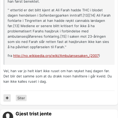
han først benektet.
'' ettertid er det blitt kjent at Ali Farah hadde THC i blodet
dagen hendelsen i Sofienbergparken inntraff.[13][14] Ali Farah
forklarte i Tingretten at han hadde røykt cannabis lørdagen
før.[13] Mediene er senere blitt kritisert for ikke å ha
problematisert Farahs hasjbruk i forbindelse med
ambulansesjåførenes forklaring.[15] I saken mot 23-åringen
som slo ned Farah slår retten fast at hasjbruken ikke kan sies
å ha påvirket oppførselen til Farah.''
fra
http://no.wikipedia.org/wiki/Ambulansesaken_(2007
)
Vel, han var jo helt klart ikke ruset om han røyket hasj dagen før.
Det blir det samme som at du drakk noen halvlitere i går kveld. Du
kan ikke kalles ruset i dag.
Siter
Gjest trist jente