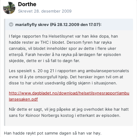
Dorthe
Skrevet
28. desember 2009
mariaflyfly skrev (På 28.12.2009 den 17.07):
I følge rapporten fra Helsetilsynet var han ikke dopa, han
hadde rester av THC i blodet. Dersom fyren har røyka
cannabis, vil blodet inneholder spor av dette i flere uker
etterpå. Farah hevder å ha røyka på lørdagen før episoden
skjedde, dette er i så fall to døgn før.
Les spesielt s. 20 og 21 i rapporten ang ambulansepersonalets
evne til å yte omsorgsfull hjelp. Det hersker ingen tvil om at
disse to har utvist usedvanlig dårlig skjønn i situasjonen.
http://www.dagbladet.no/download/helsetilsynesrapportiambu
lansesaken.pdf
Når dette er sagt, vil jeg påpeke at jeg overhodet ikke har hatt
sans for Koinoor Norbergs kostog i etterkant av episoden.
Han hadde røykt pot samme dagen så han var høy.