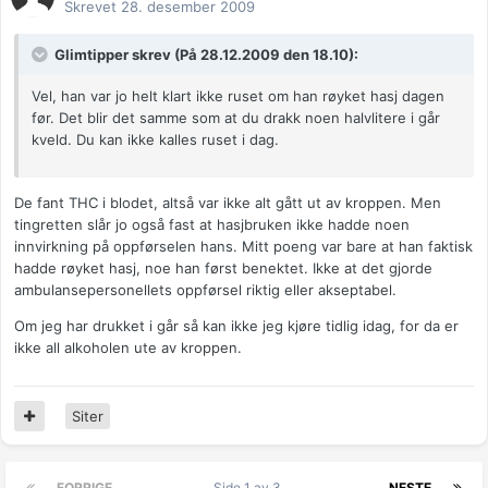
Skrevet
28. desember 2009
Glimtipper skrev (På 28.12.2009 den 18.10):
Vel, han var jo helt klart ikke ruset om han røyket hasj dagen
før. Det blir det samme som at du drakk noen halvlitere i går
kveld. Du kan ikke kalles ruset i dag.
De fant THC i blodet, altså var ikke alt gått ut av kroppen. Men
tingretten slår jo også fast at hasjbruken ikke hadde noen
innvirkning på oppførselen hans. Mitt poeng var bare at han faktisk
hadde røyket hasj, noe han først benektet. Ikke at det gjorde
ambulansepersonellets oppførsel riktig eller akseptabel.
Om jeg har drukket i går så kan ikke jeg kjøre tidlig idag, for da er
ikke all alkoholen ute av kroppen.
Siter
FORRIGE
Side 1 av 3
NESTE