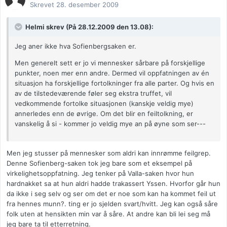
Skrevet
28. desember 2009
Helmi skrev (På 28.12.2009 den 13.08):
Jeg aner ikke hva Sofienbergsaken er.
Men generelt sett er jo vi mennesker sårbare på forskjellige
punkter, noen mer enn andre. Dermed vil oppfatningen av én
situasjon ha forskjellige fortolkninger fra alle parter. Og hvis en
av de tilstedeværende føler seg ekstra truffet, vil
vedkommende fortolke situasjonen (kanskje veldig mye)
annerledes enn de øvrige. Om det blir en feiltolkning, er
vanskelig å si - kommer jo veldig mye an på øyne som ser---
Men jeg stusser på mennesker som aldri kan innrømme feilgrep.
Denne Sofienberg-saken tok jeg bare som et eksempel på
virkelighetsoppfatning. Jeg tenker på Valla-saken hvor hun
hardnakket sa at hun aldri hadde trakassert Yssen. Hvorfor går hun
da ikke i seg selv og ser om det er noe som kan ha kommet feil ut
fra hennes munn?. ting er jo sjelden svart/hvitt. Jeg kan også såre
folk uten at hensikten min var å såre. At andre kan bli lei seg må
jeg bare ta til etterretning.