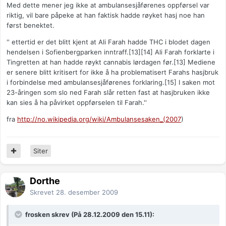
Med dette mener jeg ikke at ambulansesjåførenes oppførsel var
riktig, vil bare påpeke at han faktisk hadde røyket hasj noe han
først benektet.
'' ettertid er det blitt kjent at Ali Farah hadde THC i blodet dagen
hendelsen i Sofienbergparken inntraff.[13][14] Ali Farah forklarte i
Tingretten at han hadde røykt cannabis lørdagen før.[13] Mediene
er senere blitt kritisert for ikke å ha problematisert Farahs hasjbruk
i forbindelse med ambulansesjåførenes forklaring.[15] I saken mot
23-åringen som slo ned Farah slår retten fast at hasjbruken ikke
kan sies å ha påvirket oppførselen til Farah.''
fra
http://no.wikipedia.org/wiki/Ambulansesaken_(2007
)
Siter
Dorthe
Skrevet
28. desember 2009
frosken skrev (På 28.12.2009 den 15.11):