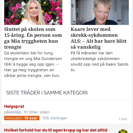
Sluttet på skolen som
Kaare lever med
15-åring. Én person som
skrekk-sykdommen
ga Mia tryggheten hun
ALS: – Alt har bare blitt
trengte
så vanskelig
Da skoletiden ble for tung,
På få måneder har den
trengte en ung Mia Gundersen
uhelbredelige sykdommen
(64) å bygge seg opp igjen. –
snudd opp ned på Kaare Sands
Han ga meg tryggheten en
liv.
sårbar jente trengte, sier hun.
SISTE TRÅDER I SAMME KATEGORI
Helgeprat
påskelilje,
10 timer siden
105
visninger
15
svar
Hvilket forhold har du til egen kropp og har det alltid