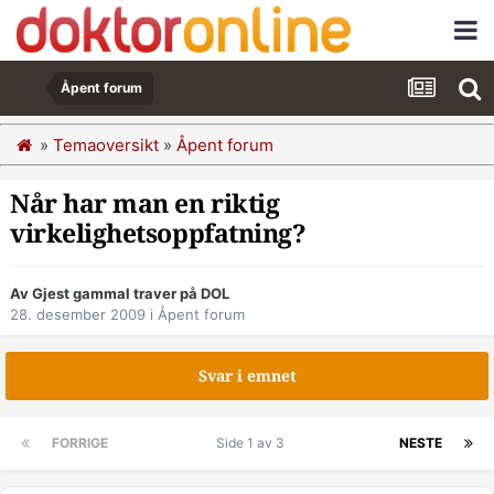
Åpent forum
»
Temaoversikt
»
Åpent forum
Når har man en riktig
virkelighetsoppfatning?
Av Gjest gammal traver på DOL
28. desember 2009
i
Åpent forum
Svar i emnet
FORRIGE
Side 1 av 3
NESTE