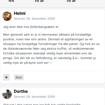
44
16 år
16 år
Helmi
Skrevet
28. desember 2009
Jeg aner ikke hva Sofienbergsaken er.
Men generelt sett er jo vi mennesker sårbare på forskjellige
punkter, noen mer enn andre. Dermed vil oppfatningen av én
situasjon ha forskjellige fortolkninger fra alle parter. Og hvis en av
de tilstedeværende føler seg ekstra truffet, vil vedkommende
fortolke situasjonen (kanskje veldig mye) annerledes enn de
øvrige. Om det blir en feiltolkning, er vanskelig å si - kommer jo
veldig mye an på øyne som ser---
Siter
Dorthe
Skrevet
28. desember 2009
Akkurat i den saken tror jeg folk har veldig forskjellig