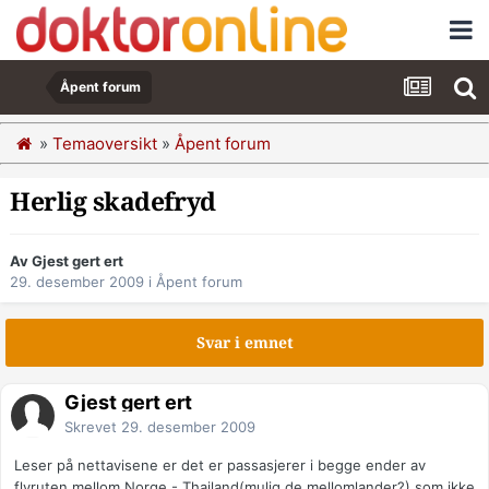
Åpent forum
»
Temaoversikt
»
Åpent forum
Herlig skadefryd
Av Gjest gert ert
29. desember 2009
i
Åpent forum
Svar i emnet
Gjest gert ert
Skrevet
29. desember 2009
Leser på nettavisene er det er passasjerer i begge ender av
flyruten mellom Norge - Thailand(mulig de mellomlander?) som ikke