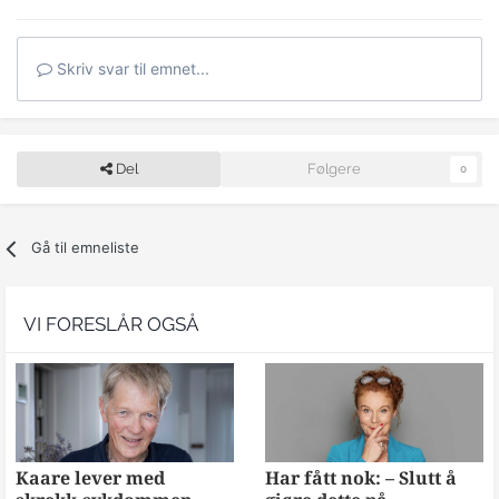
Skriv svar til emnet...
Del
Følgere
0
Gå til emneliste
VI FORESLÅR OGSÅ
Kaare lever med
Har fått nok: – Slutt å