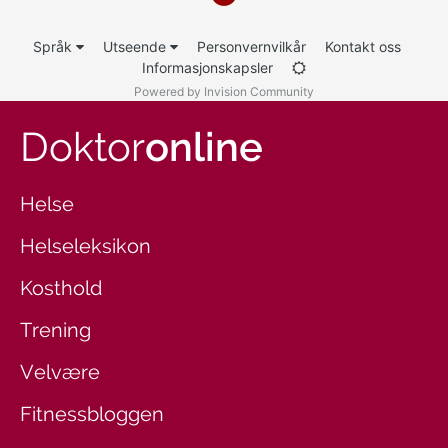
Språk
Utseende
Personvernvilkår
Kontakt oss
Informasjonskapsler
Powered by Invision Community
Doktor
online
Helse
Helseleksikon
Kosthold
Trening
Velvære
Fitnessbloggen