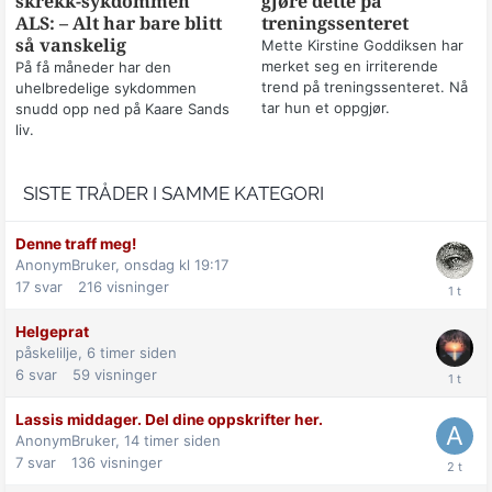
skrekk-sykdommen
gjøre dette på
ALS: – Alt har bare blitt
treningssenteret
så vanskelig
Mette Kirstine Goddiksen har
merket seg en irriterende
På få måneder har den
trend på treningssenteret. Nå
uhelbredelige sykdommen
tar hun et oppgjør.
snudd opp ned på Kaare Sands
liv.
SISTE TRÅDER I SAMME KATEGORI
Denne traff meg!
AnonymBruker,
onsdag kl 19:17
17
svar
216
visninger
Helgeprat
påskelilje,
6 timer siden
6
svar
59
visninger
Lassis middager. Del dine oppskrifter her.
AnonymBruker,
14 timer siden
7
svar
136
visninger