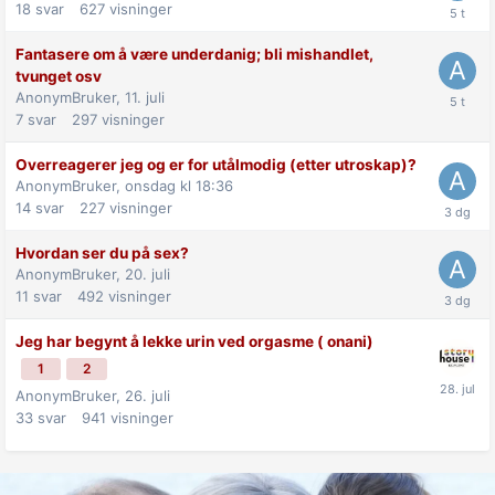
18
svar
627
visninger
Fantasere om å være underdanig; bli mishandlet,
tvunget osv
AnonymBruker,
11. juli
7
svar
297
visninger
Overreagerer jeg og er for utålmodig (etter utroskap)?
AnonymBruker,
onsdag kl 18:36
14
svar
227
visninger
Hvordan ser du på sex?
AnonymBruker,
20. juli
11
svar
492
visninger
Jeg har begynt å lekke urin ved orgasme ( onani)
1
2
AnonymBruker,
26. juli
33
svar
941
visninger