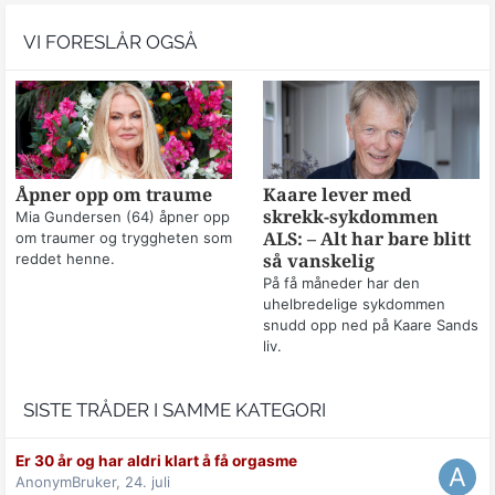
VI FORESLÅR OGSÅ
Åpner opp om traume
Kaare lever med
skrekk-sykdommen
Mia Gundersen (64) åpner opp
om traumer og tryggheten som
ALS: – Alt har bare blitt
reddet henne.
så vanskelig
På få måneder har den
uhelbredelige sykdommen
snudd opp ned på Kaare Sands
liv.
SISTE TRÅDER I SAMME KATEGORI
Er 30 år og har aldri klart å få orgasme
AnonymBruker,
24. juli