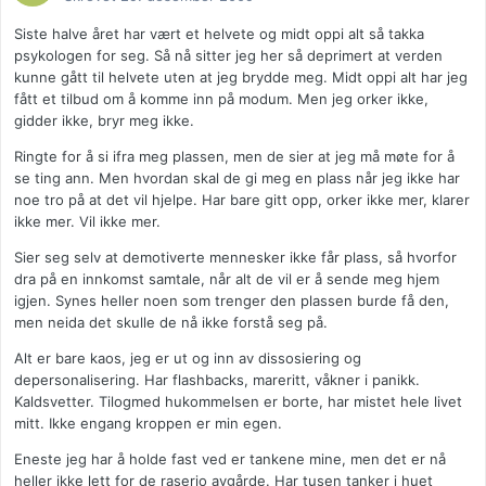
Siste halve året har vært et helvete og midt oppi alt så takka
psykologen for seg. Så nå sitter jeg her så deprimert at verden
kunne gått til helvete uten at jeg brydde meg. Midt oppi alt har jeg
fått et tilbud om å komme inn på modum. Men jeg orker ikke,
gidder ikke, bryr meg ikke.
Ringte for å si ifra meg plassen, men de sier at jeg må møte for å
se ting ann. Men hvordan skal de gi meg en plass når jeg ikke har
noe tro på at det vil hjelpe. Har bare gitt opp, orker ikke mer, klarer
ikke mer. Vil ikke mer.
Sier seg selv at demotiverte mennesker ikke får plass, så hvorfor
dra på en innkomst samtale, når alt de vil er å sende meg hjem
igjen. Synes heller noen som trenger den plassen burde få den,
men neida det skulle de nå ikke forstå seg på.
Alt er bare kaos, jeg er ut og inn av dissosiering og
depersonalisering. Har flashbacks, mareritt, våkner i panikk.
Kaldsvetter. Tilogmed hukommelsen er borte, har mistet hele livet
mitt. Ikke engang kroppen er min egen.
Eneste jeg har å holde fast ved er tankene mine, men det er nå
heller ikke lett for de raserjo avgårde. Har tusen tanker i huet