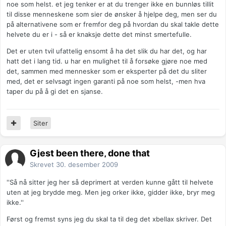
noe som helst. et jeg tenker er at du trenger ikke en bunnløs tillit
til disse menneskene som sier de ønsker å hjelpe deg, men ser du
på alternativene som er fremfor deg på hvordan du skal takle dette
helvete du er i - så er knaksje dette det minst smertefulle.
Det er uten tvil ufattelig ensomt å ha det slik du har det, og har
hatt det i lang tid. u har en mulighet til å forsøke gjøre noe med
det, sammen med mennesker som er eksperter på det du sliter
med, det er selvsagt ingen garanti på noe som helst, -men hva
taper du på å gi det en sjanse.
Siter
Gjest been there, done that
Skrevet
30. desember 2009
''Så nå sitter jeg her så deprimert at verden kunne gått til helvete
uten at jeg brydde meg. Men jeg orker ikke, gidder ikke, bryr meg
ikke.''
Først og fremst syns jeg du skal ta til deg det xbellax skriver. Det