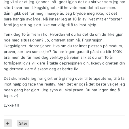
jeg vil si er at jeg kjenner -så- godt igjen det du skriver som jeg har
sitert over her. Likegyldighet, -til helvete med det alt sammen.
Sånn gikk det for meg i mange år. Jeg brydde meg ikke, lot det
bare hangle avgårde. Nå innser jeg at 10 år av livet mitt er "borte"
fordi jeg rett og slett ikke var villig til å ta imot hjelp.
Tenk deg 10 år frem i tid. Hvordan vil du ha det da om du ikke gjør
noe med situasjonen? Jo, omtrent som nå. Frustrasjon,
likegyldighet, depresjoner. Hva om du tar imot plassen på modum,
prøver, ser hva som skjer? Du har ingen garanti på at du blir 100%
bra, men du får med deg verktøy på veien slik at du om 10 år
forhåpentligvis vil klare å takle depresjonen din, likegyldigheten din
og dermed klare å skape deg et bedre liv.
Det skumleste jeg har gjort er å gi meg over til terapeutene, til å ta
imot hjelp og face the reality. Men det er også det beste valget jeg
noen gang har gjort. Jeg syns du skal prøve. Du har ingen ting å
tape. :-)
Lykke til!
Siter