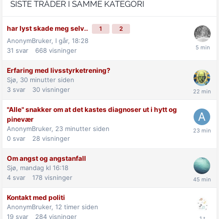
SISTE TRÅDER I SAMME KATEGORI
har lyst skade meg selv..
1
2
AnonymBruker,
I går, 18:28
31
svar
668
visninger
Erfaring med livsstyrketrening?
Sjø,
30 minutter siden
3
svar
30
visninger
"Alle" snakker om at det kastes diagnoser ut i hytt og
pinevær
AnonymBruker,
23 minutter siden
0
svar
28
visninger
Om angst og angstanfall
Sjø,
mandag kl 16:18
4
svar
178
visninger
Kontakt med politi
AnonymBruker,
12 timer siden
19
svar
284
visninger