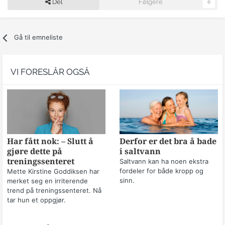
Del
Følgere
0
Gå til emneliste
VI FORESLÅR OGSÅ
Har fått nok: – Slutt å
Derfor er det bra å bade
gjøre dette på
i saltvann
treningssenteret
Saltvann kan ha noen ekstra
fordeler for både kropp og
Mette Kirstine Goddiksen har
sinn.
merket seg en irriterende
trend på treningssenteret. Nå
tar hun et oppgjør.