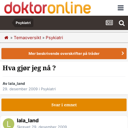
Psykiatri
»
Temaoversikt
»
Psykiatri
Mer beskrivende overskrifter på tråder
Hva gjør jeg nå ?
Av lala_land
29. desember 2009
i
Psykiatri
Svar i emnet
lala_land
Skrevet
29. desember 2009