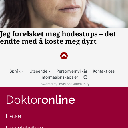
Språk
Utseende
Personvernvilkår
Kontakt oss
Informasjonskapsler
Powered by Invision Community
Doktor
online
Helse
Helseleksikon