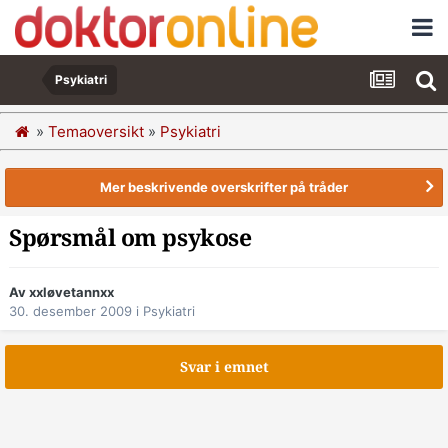
Psykiatri
»
Temaoversikt
»
Psykiatri
Mer beskrivende overskrifter på tråder
Spørsmål om psykose
Av xxløvetannxx
30. desember 2009
i
Psykiatri
Svar i emnet