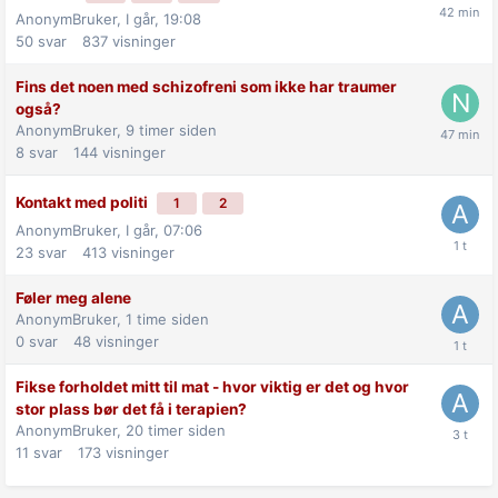
AnonymBruker,
I går, 19:08
50
svar
837
visninger
Fins det noen med schizofreni som ikke har traumer
også?
AnonymBruker,
9 timer siden
8
svar
144
visninger
Kontakt med politi
1
2
AnonymBruker,
I går, 07:06
23
svar
413
visninger
Føler meg alene
AnonymBruker,
1 time siden
0
svar
48
visninger
Fikse forholdet mitt til mat - hvor viktig er det og hvor
stor plass bør det få i terapien?
AnonymBruker,
20 timer siden
11
svar
173
visninger