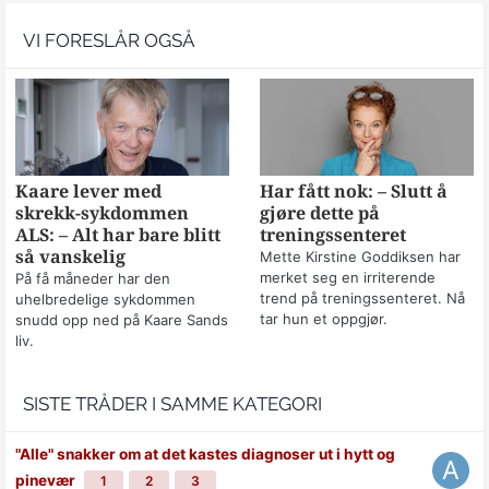
VI FORESLÅR OGSÅ
Kaare lever med
Har fått nok: – Slutt å
skrekk-sykdommen
gjøre dette på
ALS: – Alt har bare blitt
treningssenteret
så vanskelig
Mette Kirstine Goddiksen har
merket seg en irriterende
På få måneder har den
trend på treningssenteret. Nå
uhelbredelige sykdommen
tar hun et oppgjør.
snudd opp ned på Kaare Sands
liv.
SISTE TRÅDER I SAMME KATEGORI
"Alle" snakker om at det kastes diagnoser ut i hytt og
pinevær
1
2
3