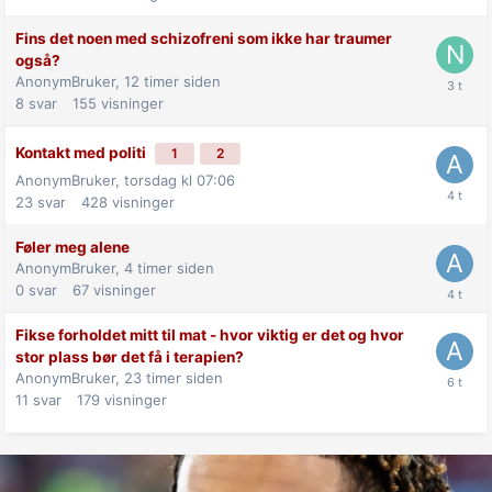
Fins det noen med schizofreni som ikke har traumer
også?
AnonymBruker,
12 timer siden
8
svar
155
visninger
Kontakt med politi
1
2
AnonymBruker,
torsdag kl 07:06
23
svar
428
visninger
Føler meg alene
AnonymBruker,
4 timer siden
0
svar
67
visninger
Fikse forholdet mitt til mat - hvor viktig er det og hvor
stor plass bør det få i terapien?
AnonymBruker,
23 timer siden
11
svar
179
visninger