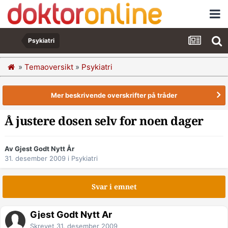
Psykiatri
»
Temaoversikt
»
Psykiatri
Mer beskrivende overskrifter på tråder
Å justere dosen selv for noen dager
Av Gjest Godt Nytt År
31. desember 2009
i
Psykiatri
Svar i emnet
Gjest Godt Nytt År
Skrevet
31. desember 2009