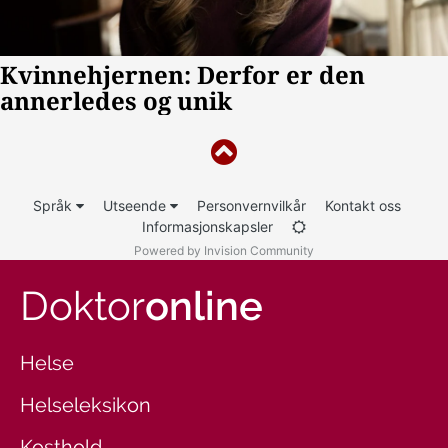
Språk
Utseende
Personvernvilkår
Kontakt oss
Informasjonskapsler
Powered by Invision Community
Doktor
online
Helse
Helseleksikon
Kosthold