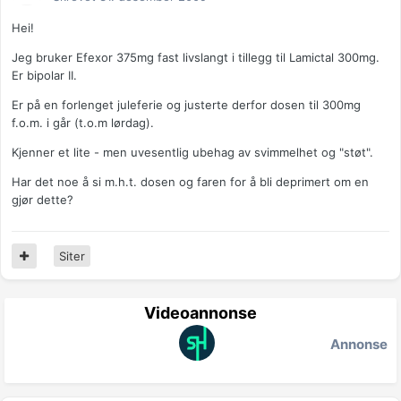
Hei!
Jeg bruker Efexor 375mg fast livslangt i tillegg til Lamictal 300mg.
Er bipolar II.
Er på en forlenget juleferie og justerte derfor dosen til 300mg
f.o.m. i går (t.o.m lørdag).
Kjenner et lite - men uvesentlig ubehag av svimmelhet og "støt".
Har det noe å si m.h.t. dosen og faren for å bli deprimert om en
gjør dette?
Siter
Videoannonse
Annonse