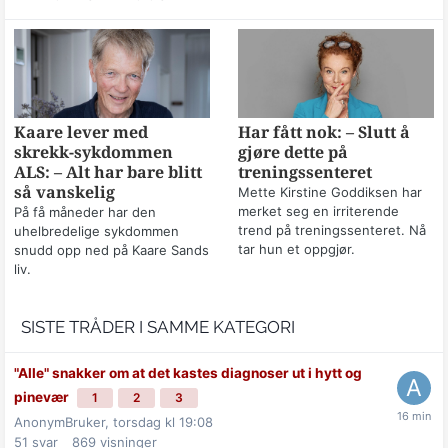
Kaare lever med
Har fått nok: – Slutt å
skrekk-sykdommen
gjøre dette på
ALS: – Alt har bare blitt
treningssenteret
så vanskelig
Mette Kirstine Goddiksen har
merket seg en irriterende
På få måneder har den
trend på treningssenteret. Nå
uhelbredelige sykdommen
tar hun et oppgjør.
snudd opp ned på Kaare Sands
liv.
SISTE TRÅDER I SAMME KATEGORI
"Alle" snakker om at det kastes diagnoser ut i hytt og
pinevær
1
2
3
AnonymBruker,
torsdag kl 19:08
51
svar
869
visninger