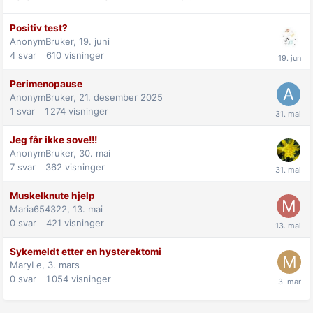
Positiv test?
AnonymBruker,
19. juni
4
svar
610
visninger
Perimenopause
AnonymBruker,
21. desember 2025
1
svar
1 274
visninger
Jeg får ikke sove!!!
AnonymBruker,
30. mai
7
svar
362
visninger
Muskelknute hjelp
Maria654322,
13. mai
0
svar
421
visninger
Sykemeldt etter en hysterektomi
MaryLe,
3. mars
0
svar
1 054
visninger