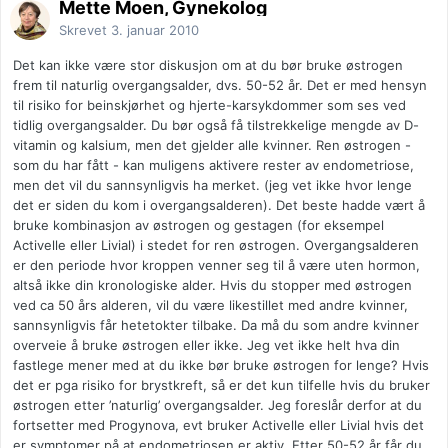
Mette Moen, Gynekolog
Skrevet
3. januar 2010
Det kan ikke være stor diskusjon om at du bør bruke østrogen
frem til naturlig overgangsalder, dvs. 50-52 år. Det er med hensyn
til risiko for beinskjørhet og hjerte-karsykdommer som ses ved
tidlig overgangsalder. Du bør også få tilstrekkelige mengde av D-
vitamin og kalsium, men det gjelder alle kvinner. Ren østrogen -
som du har fått - kan muligens aktivere rester av endometriose,
men det vil du sannsynligvis ha merket. (jeg vet ikke hvor lenge
det er siden du kom i overgangsalderen). Det beste hadde vært å
bruke kombinasjon av østrogen og gestagen (for eksempel
Activelle eller Livial) i stedet for ren østrogen. Overgangsalderen
er den periode hvor kroppen venner seg til å være uten hormon,
altså ikke din kronologiske alder. Hvis du stopper med østrogen
ved ca 50 års alderen, vil du være likestillet med andre kvinner,
sannsynligvis får hetetokter tilbake. Da må du som andre kvinner
overveie å bruke østrogen eller ikke. Jeg vet ikke helt hva din
fastlege mener med at du ikke bør bruke østrogen for lenge? Hvis
det er pga risiko for brystkreft, så er det kun tilfelle hvis du bruker
østrogen etter ’naturlig’ overgangsalder. Jeg foreslår derfor at du
fortsetter med Progynova, evt bruker Activelle eller Livial hvis det
er symptomer på at endometriosen er aktiv. Etter 50-52 år får du