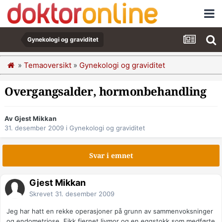
Gynekologi og graviditet
»
Temaoversikt
»
Gynekologi og graviditet
Overgangsalder, hormonbehandling
Av Gjest Mikkan
31. desember 2009
i
Gynekologi og graviditet
Svar i emnet
Gjest Mikkan
Skrevet
31. desember 2009
Jeg har hatt en rekke operasjoner på grunn av sammenvoksninger
og endometriose. Fikk fjernet livmor og en eggstokk som medførte