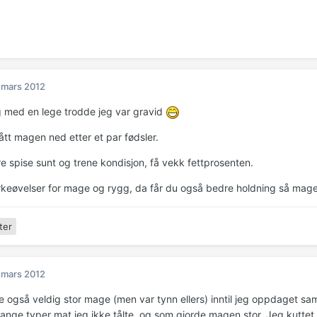
 mars 2012
og med en lege trodde jeg var gravid
ått magen ned etter et par fødsler.
e spise sunt og trene kondisjon, få vekk fettprosenten.
rkeøvelser for mage og rygg, da får du også bedre holdning så magen
ter
 mars 2012
 også veldig stor mage (men var tynn ellers) inntil jeg oppdaget s
mange typer mat jeg ikke tålte, og som gjorde magen stor. Jeg kuttet 