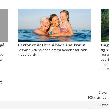
 på
Derfor er det bra å bade i saltvann
Hage
og s
Saltvann kan ha noen ekstra fordeler for både
kropp og sinn.
en
Det e
ar
beskj
hage,
ditt 
RI
6
svar
105
visninger
19
svar