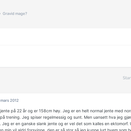
Gravid mage?
Star
 mars 2012
 jente på 22 år og er 158cm høy. Jeg er en helt normal jente med norm
d på trening. Jeg spiser regelmessig og sunt. Men uansett hva jeg gjø
. Jeg er en ganske slank jente og er vel det som kalles en ektomorf. 
min vil aldri forsvinne, den er så stor så jeg kunne lurt hvem som hels