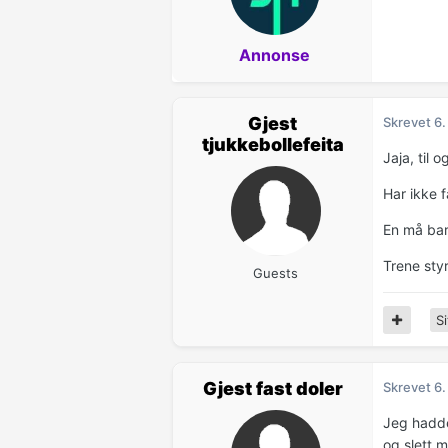
Annonse
Gjest
Skrevet
6.
tjukkebollefeita
Jaja, til 
Har ikke f
En må bar
Trene sty
Guests
Si
Gjest fast doler
Skrevet
6.
Jeg hadde
og slett 