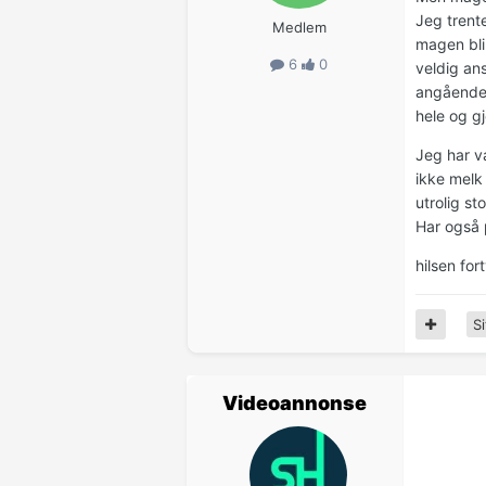
Jeg trent
Medlem
magen blir
6
0
veldig an
angående 
hele og gj
Jeg har v
ikke melk 
utrolig s
Har også 
hilsen fort
Si
Videoannonse