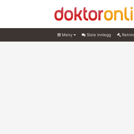
Meny
Siste innlegg
Retnin