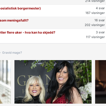
214
visninger
4
svar
osialistisk borgermester)
167
visninger
16
svar
t som meningsfullt?
202
visninger
3
svar
etter flere uker - hva kan ha skjedd?
117
visninger
Gravid mage?