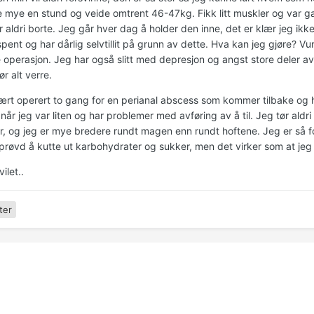
e mye en stund og veide omtrent 46-47kg. Fikk litt muskler og var
 aldri borte. Jeg går hver dag å holder den inne, det er klær jeg ikk
spent og har dårlig selvtillit på grunn av dette. Hva kan jeg gjøre? 
operasjon. Jeg har også slitt med depresjon og angst store deler av 
ør alt verre.
ært operert to gang for en perianal abscess som kommer tilbake og 
når jeg var liten og har problemer med avføring av å til. Jeg tør ald
tor, og jeg er mye bredere rundt magen enn rundt hoftene. Jeg er så f
prøvd å kutte ut karbohydrater og sukker, men det virker som at jeg 
vilet..
ter