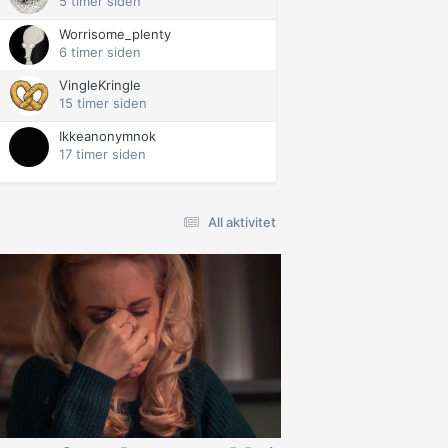
5 timer siden
Worrisome_plenty
6 timer siden
VingleKringle
15 timer siden
Ikkeanonymnok
17 timer siden
All aktivitet