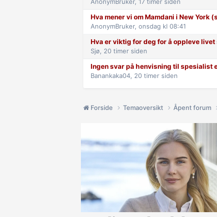
AnonymBruker,
17 timer siden
Hva mener vi om Mamdani i New York (s
AnonymBruker,
onsdag kl 08:41
Hva er viktig for deg for å oppleve live
Sjø,
20 timer siden
Ingen svar på henvisning til spesialist 
Banankaka04,
20 timer siden
Forside
Temaoversikt
Åpent forum