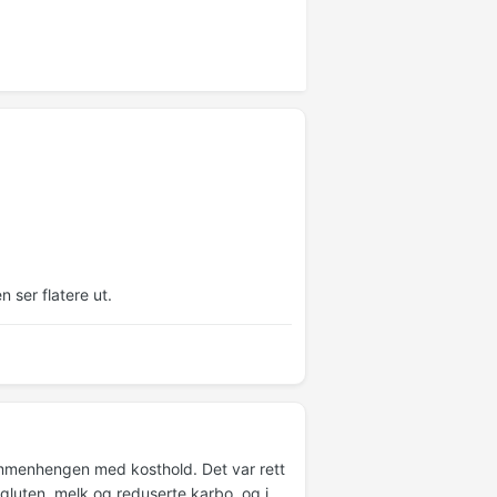
 ser flatere ut.
ammenhengen med kosthold. Det var rett
gluten, melk og reduserte karbo, og i