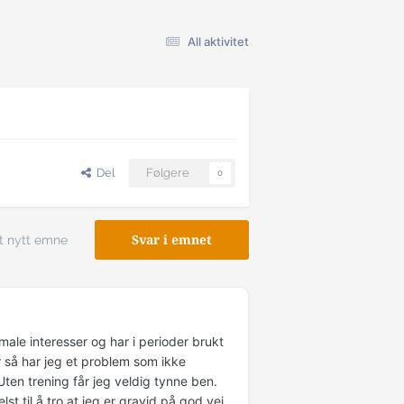
All aktivitet
Del
Følgere
0
t nytt emne
Svar i emnet
ale interesser og har i perioder brukt
r så har jeg et problem som ikke
Uten trening får jeg veldig tynne ben.
t til å tro at jeg er gravid på god vei.