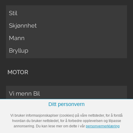
Stil
Skjønnhet
Mann
Bryllup
MOTOR
Vi menn Bil
Ditt personvern
Biltester
Vi bruker informasjonskaplser (cookies) på våre nettsteder, for å forstå
Vi Menn Båt
hvordan du bruker nettstedet, for å forbedre opplevelsen og tilpasse
annonsering. Du kan lese mer om dette i vår
personvernerklæring
Båttester