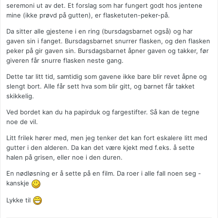
seremoni ut av det. Et forslag som har fungert godt hos jentene
mine (ikke prøvd på gutten), er flasketuten-peker-på.
Da sitter alle gjestene i en ring (bursdagsbarnet også) og har
gaven sin i fanget. Bursdagsbarnet snurrer flasken, og den flasken
peker på gir gaven sin. Bursdagsbarnet åpner gaven og takker, før
giveren får snurre flasken neste gang.
Dette tar litt tid, samtidig som gavene ikke bare blir revet åpne og
slengt bort. Alle får sett hva som blir gitt, og barnet får takket
skikkelig.
Ved bordet kan du ha papirduk og fargestifter. Så kan de tegne
noe de vil.
Litt frilek hører med, men jeg tenker det kan fort eskalere litt med
gutter i den alderen. Da kan det være kjekt med f.eks. å sette
halen på grisen, eller noe i den duren.
En nødløsning er å sette på en film. Da roer i alle fall noen seg -
kanskje
Lykke til