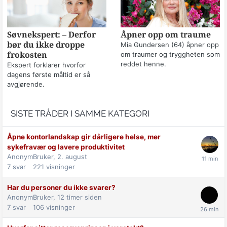
Søvnekspert: – Derfor
Åpner opp om traume
bør du ikke droppe
Mia Gundersen (64) åpner opp
frokosten
om traumer og tryggheten som
reddet henne.
Ekspert forklarer hvorfor
dagens første måltid er så
avgjørende.
SISTE TRÅDER I SAMME KATEGORI
Åpne kontorlandskap gir dårligere helse, mer
sykefravær og lavere produktivitet
AnonymBruker,
2. august
7
svar
221
visninger
Har du personer du ikke svarer?
AnonymBruker,
12 timer siden
7
svar
106
visninger