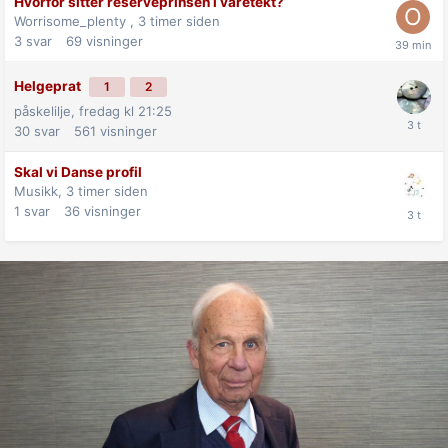
Hvorfor sitter reserveprinsen i varetekt?
Worrisome_plenty ,
3 timer siden
3
svar
69
visninger
Helgeprat
1
2
påskelilje,
fredag kl 21:25
30
svar
561
visninger
Skal vi Danse profil
Musikk,
3 timer siden
1
svar
36
visninger