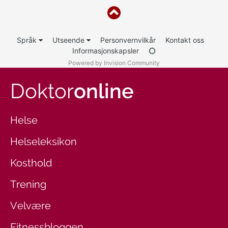
Språk
Utseende
Personvernvilkår
Kontakt oss
Informasjonskapsler
Powered by Invision Community
Doktor
online
Helse
Helseleksikon
Kosthold
Trening
Velvære
Fitnessbloggen