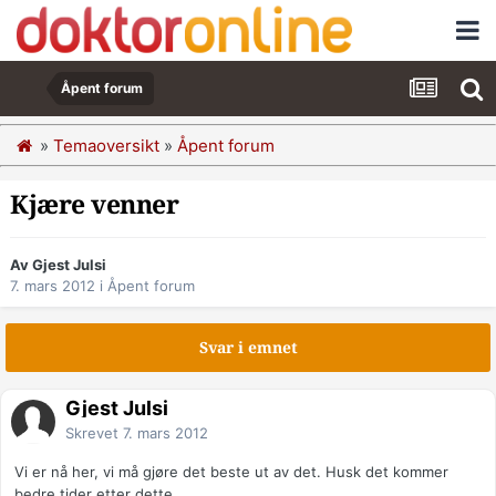
Åpent forum
»
Temaoversikt
»
Åpent forum
Kjære venner
Av Gjest Julsi
7. mars 2012
i
Åpent forum
Svar i emnet
Gjest Julsi
Skrevet
7. mars 2012
Vi er nå her, vi må gjøre det beste ut av det. Husk det kommer
bedre tider etter dette.