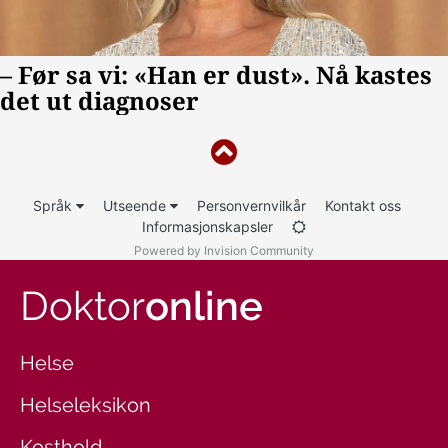
Språk
Utseende
Personvernvilkår
Kontakt oss
Informasjonskapsler
Powered by Invision Community
Doktor
online
Helse
Helseleksikon
Kosthold