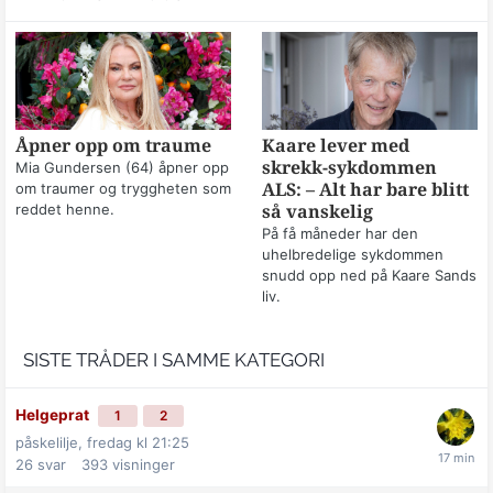
Åpner opp om traume
Kaare lever med
skrekk-sykdommen
Mia Gundersen (64) åpner opp
om traumer og tryggheten som
ALS: – Alt har bare blitt
reddet henne.
så vanskelig
På få måneder har den
uhelbredelige sykdommen
snudd opp ned på Kaare Sands
liv.
SISTE TRÅDER I SAMME KATEGORI
Helgeprat
1
2
påskelilje,
fredag kl 21:25
26
svar
393
visninger