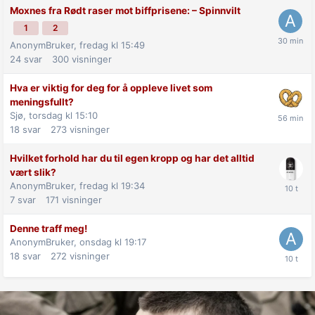
Moxnes fra Rødt raser mot biff­prisene: –⁠ Spinnvilt
1
2
AnonymBruker,
fredag kl 15:49
24
svar
300
visninger
Hva er viktig for deg for å oppleve livet som
meningsfullt?
Sjø,
torsdag kl 15:10
18
svar
273
visninger
Hvilket forhold har du til egen kropp og har det alltid
vært slik?
AnonymBruker,
fredag kl 19:34
7
svar
171
visninger
Denne traff meg!
AnonymBruker,
onsdag kl 19:17
18
svar
272
visninger