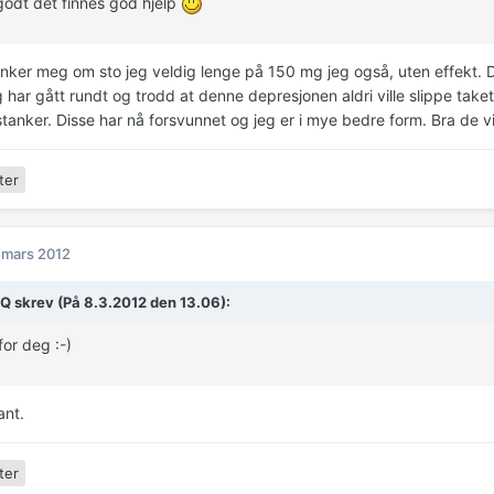
godt det finnes god hjelp
enker meg om sto jeg veldig lenge på 150 mg jeg også, uten effekt. D
 har gått rundt og trodd at denne depresjonen aldri ville slippe take
tanker. Disse har nå forsvunnet og jeg er i mye bedre form. Bra de v
ter
 mars 2012
Q skrev (På 8.3.2012 den 13.06):
for deg :-)
ant.
ter