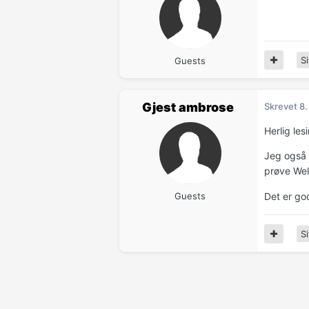
Si
Guests
Gjest ambrose
Skrevet
8.
Herlig les
Jeg også s
prøve Wel
Det er go
Guests
Si