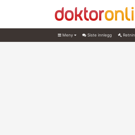
Meny
Siste innlegg
Retnin