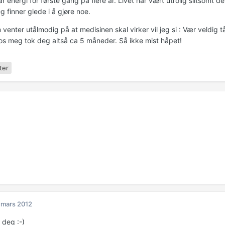
r energi for første gang på flere år. Livet har vært utrolig slitsomt d
eg finner glede i å gjøre noe.
 venter utålmodig på at medisinen skal virker vil jeg si : Vær veldig tå
os meg tok deg altså ca 5 måneder. Så ikke mist håpet!
ter
 mars 2012
 deg :-)