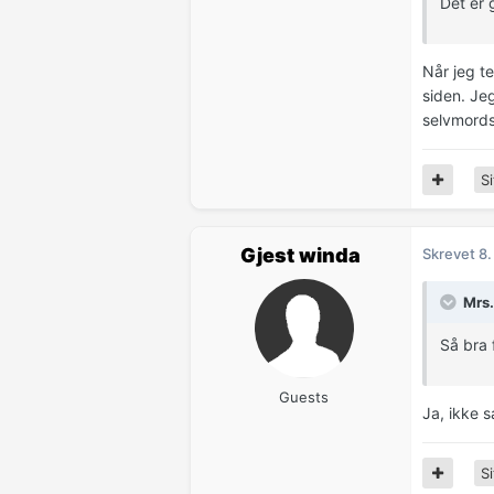
Det er 
Når jeg t
siden. Jeg
selvmords
Si
Gjest winda
Skrevet
8.
Mrs.
Så bra 
Guests
Ja, ikke s
Si