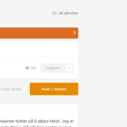
All aktivitet
Del
Følgere
0
t nytt emne
Svar i emnet
esjonen holder på å slippe taket. Jeg er