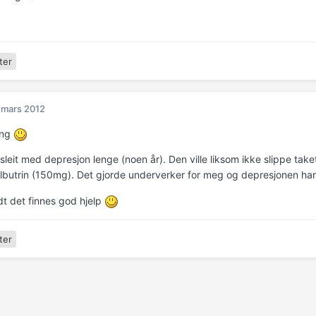
ter
 mars 2012
ing
leit med depresjon lenge (noen år). Den ville liksom ikke slippe take
lbutrin (150mg). Det gjorde underverker for meg og depresjonen har
dt det finnes god hjelp
ter