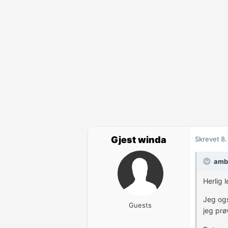
Gjest winda
Skrevet
8.
ambr
Herlig 
Jeg ogs
Guests
jeg prø