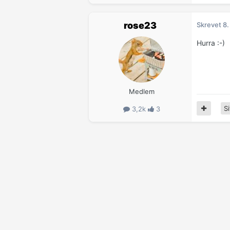
rose23
Skrevet
8.
Hurra :-)
Medlem
Si
3,2k
3