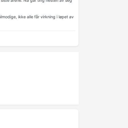
e siste årene. Nå går ting nesten av seg
lmodige, ikke alle får virkning i løpet av