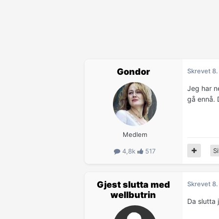
Gondor
Skrevet
8.
Jeg har n
gå ennå. D
Medlem
Si
4,8k
517
Gjest slutta med
Skrevet
8.
wellbutrin
Da slutta j