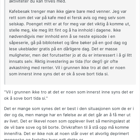
aktiviteter du kan trives med.
Kafebesøk trenger man ikke gjøre bare med venner. Jeg var
rett som det var på kafe med ei fersk avis og meg selv som
selskap. Poenget mitt er at for meg var det viktig å komme ut,
stelle meg, kle meg litt fint og å ha innhold i dagene. Ikke
nødvendigvis mer innhold enn å se neste episode i en
såpeserie, gå på biblioteket og låne bøker på en god dag og
lese ukeblader gratis på en dårligere dag. Det er masse
muligheter, men det forutsetter jo at du er interessert i å gi litt
innsats selv. Riktig investering av tida (for deg!) gir ofte
avkastning med renter. Vil i grunnen ikke tro at det er noen
som innerst inne syns det er ok å sove bort tida si.
''Vil i grunnen ikke tro at det er noen som innerst inne syns det er
ok å sove bort tida si.''
Det er mange som synes det er best i den situasjonen som de er i
der og da, men mange har en følelse av at det går an å få mer ut
av livet. Det er likevel noen som opplever livet så meningsløst at
de vil bare sove og bli borte. Drivkraften til å stå opp må komme
innenifra. Det er ikke nok at noen står over et alvorlig deprimert
menneske og forteller hvor galt dette er.