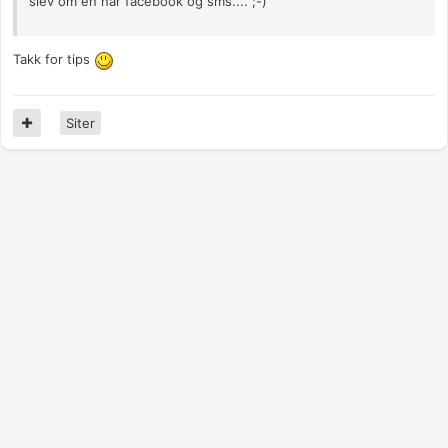
slev om en har facebook og sms.... ;-)
Takk for tips
Siter