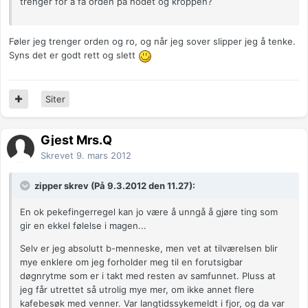
trenger for å få orden på hodet og kroppen?
Føler jeg trenger orden og ro, og når jeg sover slipper jeg å tenke.
Syns det er godt rett og slett
Siter
Gjest Mrs.Q
Skrevet
9. mars 2012
zipper skrev (På 9.3.2012 den 11.27):
En ok pekefingerregel kan jo være å unngå å gjøre ting som
gir en ekkel følelse i magen...
Selv er jeg absolutt b-menneske, men vet at tilværelsen blir
mye enklere om jeg forholder meg til en forutsigbar
døgnrytme som er i takt med resten av samfunnet. Pluss at
jeg får utrettet så utrolig mye mer, om ikke annet flere
kafebesøk med venner. Var langtidssykemeldt i fjor, og da var