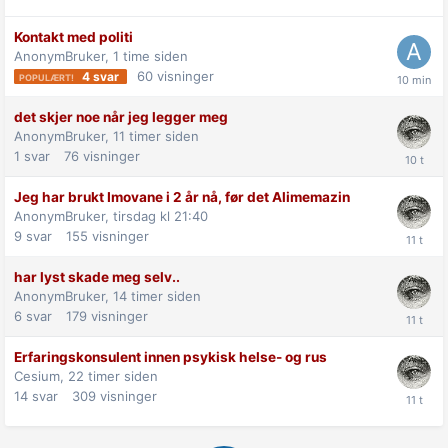
Kontakt med politi
AnonymBruker,
1 time siden
60
visninger
4
svar
det skjer noe når jeg legger meg
AnonymBruker,
11 timer siden
1
svar
76
visninger
Jeg har brukt Imovane i 2 år nå, før det Alimemazin
AnonymBruker,
tirsdag kl 21:40
9
svar
155
visninger
har lyst skade meg selv..
AnonymBruker,
14 timer siden
6
svar
179
visninger
Erfaringskonsulent innen psykisk helse- og rus
Cesium,
22 timer siden
14
svar
309
visninger