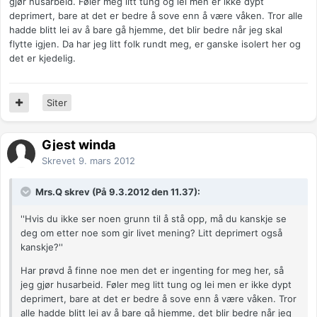
gjør husarbeid. Føler meg litt tung og lei men er ikke dypt
deprimert, bare at det er bedre å sove enn å være våken. Tror alle
hadde blitt lei av å bare gå hjemme, det blir bedre når jeg skal
flytte igjen. Da har jeg litt folk rundt meg, er ganske isolert her og
det er kjedelig.
Siter
Gjest winda
Skrevet
9. mars 2012
Mrs.Q skrev (På 9.3.2012 den 11.37):
''Hvis du ikke ser noen grunn til å stå opp, må du kanskje se
deg om etter noe som gir livet mening? Litt deprimert også
kanskje?''
Har prøvd å finne noe men det er ingenting for meg her, så
jeg gjør husarbeid. Føler meg litt tung og lei men er ikke dypt
deprimert, bare at det er bedre å sove enn å være våken. Tror
alle hadde blitt lei av å bare gå hjemme, det blir bedre når jeg