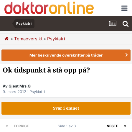
Psykiatri
»
Temaoversikt
»
Psykiatri
Mer beskrivende overskrifter på tråder
Ok tidspunkt å stå opp på?
Av Gjest Mrs.Q
9. mars 2012
i
Psykiatri
Svar i emnet
FORRIGE
Side 1 av 3
NESTE