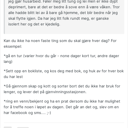
jeg gjør husarbeid. Føler meg litt tung og lei men er ikke dypt
deprimert, bare at det er bedre å sove enn å være våken. Tror
alle hadde blitt lei av å bare gå hjemme, det blir bedre når jeg
skal flytte igjen. Da har jeg litt folk rundt meg, er ganske
isolert her og det er kjedelig.
Kan du ikke ha noen faste ting som du skal gjøre hver dag? For
eksempel:
*gå en tur (varier hvor du går - none dager kort tur, andre dager
lang)
*Sett opp en bokliste, og kos deg med bok, og huk av for hver bok
du har lest
*Gå gjennom skap og kott og sorter bort det du ikke har bruk for
lenger, og lever det på gjenvinningsstasjonen.
*ring en venn/bekjent og ha en prat dersom du ikke har mulighet
for å treffe noen i løpet av dagen. Det går an det og, slev om en
har facebook og sms.... ;-)