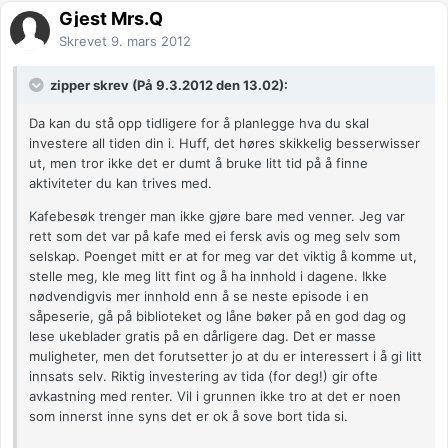
Gjest Mrs.Q
Skrevet
9. mars 2012
zipper skrev (På 9.3.2012 den 13.02):
Da kan du stå opp tidligere for å planlegge hva du skal
investere all tiden din i. Huff, det høres skikkelig besserwisser
ut, men tror ikke det er dumt å bruke litt tid på å finne
aktiviteter du kan trives med.
Kafebesøk trenger man ikke gjøre bare med venner. Jeg var
rett som det var på kafe med ei fersk avis og meg selv som
selskap. Poenget mitt er at for meg var det viktig å komme ut,
stelle meg, kle meg litt fint og å ha innhold i dagene. Ikke
nødvendigvis mer innhold enn å se neste episode i en
såpeserie, gå på biblioteket og låne bøker på en god dag og
lese ukeblader gratis på en dårligere dag. Det er masse
muligheter, men det forutsetter jo at du er interessert i å gi litt
innsats selv. Riktig investering av tida (for deg!) gir ofte
avkastning med renter. Vil i grunnen ikke tro at det er noen
som innerst inne syns det er ok å sove bort tida si.