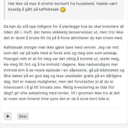
Har ikke så mye å utrette bortsett fra husarbeid. Hadde vært
koselig å gått på kaffebesøk
Da kan du stå opp tidligere for å planlegge hva du skal investere all
tiden din i. Huff, det høres skikkelig besserwisser ut, men tror ikke
det er dumt å bruke litt tid på å finne aktiviteter du kan trives med.
Kafebesøk trenger man ikke gjøre bare med venner. Jeg var rett
som det var på kafe med ei fersk avis og meg selv som selskap.
Poenget mitt er at for meg var det viktig å komme ut, stelle meg,
kle meg litt fint og å ha innhold i dagene. Ikke nødvendigvis mer
innhold enn å se neste episode i en såpeserie, gå på biblioteket og
låne bøker på en god dag og lese ukeblader gratis på en dårligere
dag. Det er masse muligheter, men det forutsetter jo at du er
interessert i å gi litt innsats selv. Riktig investering av tida (for
deg!) gir ofte avkastning med renter. Vil i grunnen ikke tro at det
er noen som innerst inne syns det er ok å sove bort tida si.
Siter