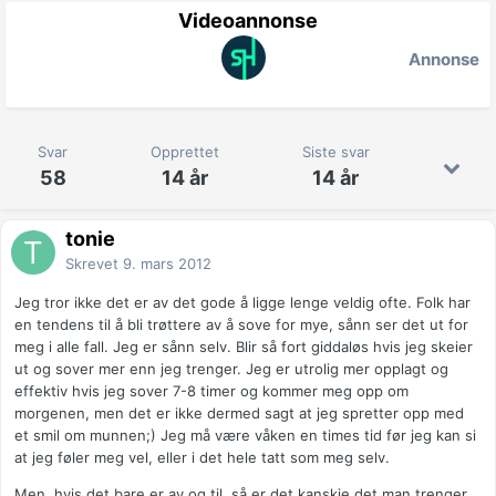
Videoannonse
Annonse
Svar
Opprettet
Siste svar
58
14 år
14 år
tonie
Skrevet
9. mars 2012
Jeg tror ikke det er av det gode å ligge lenge veldig ofte. Folk har
en tendens til å bli trøttere av å sove for mye, sånn ser det ut for
meg i alle fall. Jeg er sånn selv. Blir så fort giddaløs hvis jeg skeier
ut og sover mer enn jeg trenger. Jeg er utrolig mer opplagt og
effektiv hvis jeg sover 7-8 timer og kommer meg opp om
morgenen, men det er ikke dermed sagt at jeg spretter opp med
et smil om munnen;) Jeg må være våken en times tid før jeg kan si
at jeg føler meg vel, eller i det hele tatt som meg selv.
Men, hvis det bare er av og til, så er det kanskje det man trenger