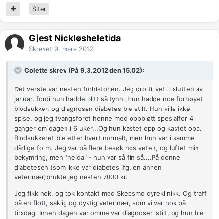
Siter
Gjest Nickløsheletida
Skrevet
9. mars 2012
Colette skrev (På 9.3.2012 den 15.02):
Det verste var nesten forhistorien. Jeg dro til vet. i slutten av
januar, fordi hun hadde blitt så tynn. Hun hadde noe forhøyet
blodsukker, og diagnosen diabetes ble stilt. Hun ville ikke
spise, og jeg tvangsforet henne med oppbløtt spesialfor 4
ganger om dagen i 6 uker...Og hun kastet opp og kastet opp.
Blodsukkeret ble etter hvert normalt, men hun var i samme
dårlige form. Jeg var på flere besøk hos veten, og luftet min
bekymring, men "neida" - hun var så fin så....På denne
diabetesen (som ikke var diabetes ifg. en annen
veterinær)brukte jeg nesten 7000 kr.
Jeg fikk nok, og tok kontakt med Skedsmo dyreklinikk. Og traff
på en flott, saklig og dyktig veterinær, som vi var hos på
tirsdag. Innen dagen var omme var diagnosen stilt, og hun ble