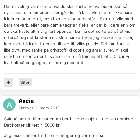
Det er veldig varierende hva du skal kaste. Selve leia er ikke så
dyrt, men som en under sier går det på kilo. Men det er ikke bare
kiloenen som teller, men hva de kiloene består i. Skal du fylle med
bare treverk, eller bare gamle taksten f.eks, er det billigere enn om
du skal kaste alt mulig rart oppi der. Da må det sorteres på et vis
etterpå, og det koster mer. Men uansett ville jeg sjekke leiepriser,
kontra det å kjøre frem og tilbake til fyllinga selv. Det kan fort bli
like dyrt, med tanke på drivstoff, kilkopris og antall turer. Vi skal
selv ha en container til sommeren for å tømme ett loft. Da blir vi
kvitt alt på en gang og er ferdig med det.
Siter
Axcia
Skrevet
9. mars 2012
Søk på nettet. Kommunen du bor i - renovasjon - leie av container.
Det koster sikkert 4-5000 kr.
Jeg lesser heller full bilen + henger og sorterer på