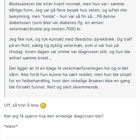
Blodsukkeret ble etter hvert normalt, men hun var i samme
dårlige form. Jeg var på flere besøk hos veten, og luftet min
bekymring, men "neida" - hun var så fin så....På denne
diabetesen (som ikke var diabetes ifg. en annen
veterinær)brukte jeg nesten 7000 kr.
Jeg fikk nok, og tok kontakt med Skedsmo dyreklinikk. Og traff
på en flott, saklig og dyktig veterinær, som vi var hos på
tirsdag. Innen dagen var omme var diagnosen stilt, og hun ble
avlivet samme kveld...
Det ligger an til en klage til veterinærforeningen for og si det
sånn. Ikke fordi hun kunne ha vært reddet, men hun ble utsatt
for en feilbehandling, hvor den virkelige årsaken ikke en gang
ble forsøkt funnet. Rett og slett skremmende.
Uff, så trist å lese
Kan jeg få spørre hva den endelige diagnosen ble?
*klem*