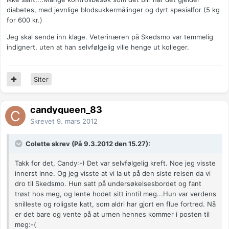
diabetes, med jevnlige blodsukkermålinger og dyrt spesialfor (5 kg
for 600 kr.)
Jeg skal sende inn klage. Veterinæren på Skedsmo var temmelig
indignert, uten at han selvfølgelig ville henge ut kolleger.
Siter
candyqueen_83
Skrevet
9. mars 2012
Colette skrev (På 9.3.2012 den 15.27):
Takk for det, Candy:-) Det var selvfølgelig kreft. Noe jeg visste
innerst inne. Og jeg visste at vi la ut på den siste reisen da vi
dro til Skedsmo. Hun satt på undersøkelsesbordet og fant
trøst hos meg, og lente hodet sitt inntil meg...Hun var verdens
snilleste og roligste katt, som aldri har gjort en flue fortred. Nå
er det bare og vente på at urnen hennes kommer i posten til
meg:-(