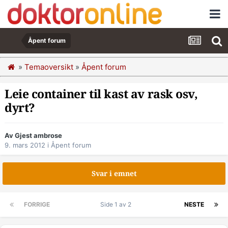
Åpent forum
»
Temaoversikt
»
Åpent forum
Leie container til kast av rask osv,
dyrt?
Av Gjest ambrose
9. mars 2012
i
Åpent forum
Svar i emnet
FORRIGE
Side 1 av 2
NESTE