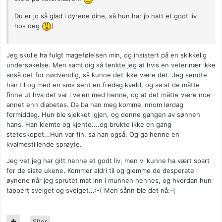
Du er jo så glad i dyrene dine, så hun har jo hatt et godt liv
hos deg
)
Jeg skulle ha fulgt magefølelsen min, og insistert på en skikkelig
undersøkelse. Men samtidig så tenkte jeg at hvis en veterinær ikke
anså det for nødvendig, så kunne det ikke være det. Jeg sendte
han til og med en sms sent en fredag kveld, og sa at de måtte
finne ut hva det var i veien med henne, og at det måtte være noe
annet enn diabetes. Da ba han meg komme innom lørdag
formiddag. Hun ble sjekket igjen, og denne gangen av sønnen
hans. Han klemte og kjente....og brukte ikke en gang
stetoskopet...Hun var fin, sa han også. Og ga henne en
kvalmestillende sprøyte.
Jeg vet jeg har gitt henne et godt liv, men vi kunne ha vært spart
for de siste ukene. Kommer aldri til og glemme de desperate
øynene når jeg sprutet mat inn i munnen hennes, og hvordan hun
tappert svelget og svelget...:-( Men sånn ble det nå:-(
Siter