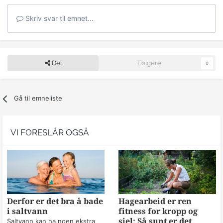
Skriv svar til emnet...
Del
Følgere
0
Gå til emneliste
VI FORESLÅR OGSÅ
Derfor er det bra å bade
Hagearbeid er ren
i saltvann
fitness for kropp og
sjel: Så sunt er det
Saltvann kan ha noen ekstra