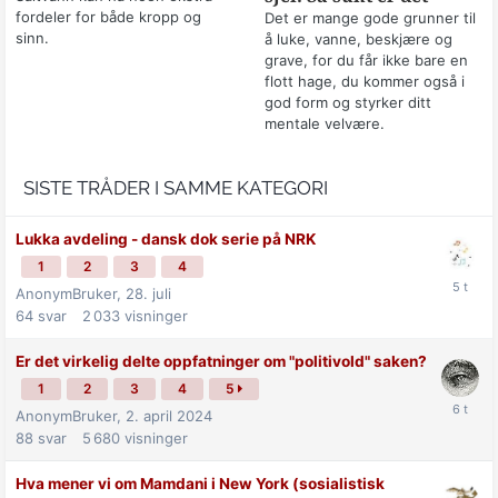
fordeler for både kropp og
Det er mange gode grunner til
sinn.
å luke, vanne, beskjære og
grave, for du får ikke bare en
flott hage, du kommer også i
god form og styrker ditt
mentale velvære.
SISTE TRÅDER I SAMME KATEGORI
Lukka avdeling - dansk dok serie på NRK
1
2
3
4
AnonymBruker,
28. juli
64
svar
2 033
visninger
Er det virkelig delte oppfatninger om "politivold" saken?
1
2
3
4
5
AnonymBruker,
2. april 2024
88
svar
5 680
visninger
Hva mener vi om Mamdani i New York (sosialistisk