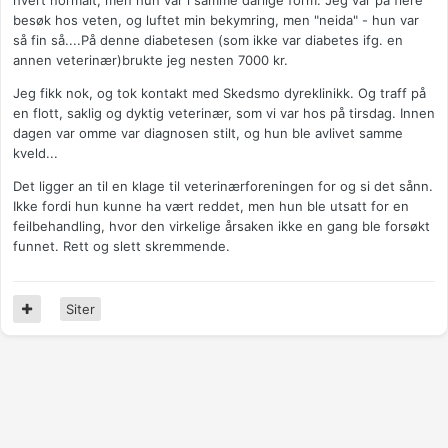
hvert normalt, men hun var i samme dårlige form. Jeg var på flere
besøk hos veten, og luftet min bekymring, men "neida" - hun var
så fin så....På denne diabetesen (som ikke var diabetes ifg. en
annen veterinær)brukte jeg nesten 7000 kr.
Jeg fikk nok, og tok kontakt med Skedsmo dyreklinikk. Og traff på
en flott, saklig og dyktig veterinær, som vi var hos på tirsdag. Innen
dagen var omme var diagnosen stilt, og hun ble avlivet samme
kveld...
Det ligger an til en klage til veterinærforeningen for og si det sånn.
Ikke fordi hun kunne ha vært reddet, men hun ble utsatt for en
feilbehandling, hvor den virkelige årsaken ikke en gang ble forsøkt
funnet. Rett og slett skremmende.
Siter