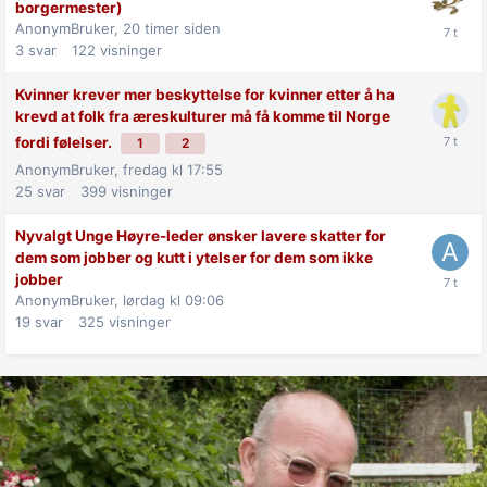
borgermester)
AnonymBruker,
20 timer siden
3
svar
122
visninger
Kvinner krever mer beskyttelse for kvinner etter å ha
krevd at folk fra æreskulturer må få komme til Norge
fordi følelser.
1
2
AnonymBruker,
fredag kl 17:55
25
svar
399
visninger
Nyvalgt Unge Høyre-leder ønsker lavere skatter for
dem som jobber og kutt i ytelser for dem som ikke
jobber
AnonymBruker,
lørdag kl 09:06
19
svar
325
visninger