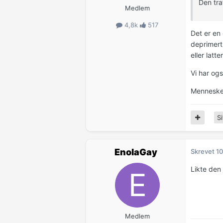
Den tra
Medlem
4,8k
517
Det er en 
deprimert.
eller latte
Vi har og
Mennesket
Si
EnolaGay
Skrevet
10
Likte den 
Medlem