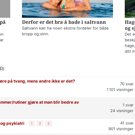
 på
Derfor er det bra å bade i saltvann
Hage
og s
Saltvann kan ha noen ekstra fordeler for både
kropp og sinn.
en
Det e
ar
beskj
hage,
ditt 
RI
re på tvang, mens andre ikke er det?
70
svar
1 101
visninger
ammer/rutiner gjøre at man blir bedre av
1
svar
24
visninger
41
svar
 og psykiatri
1
2
3
901
visninger