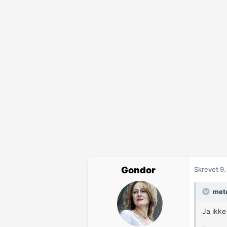
Gondor
Skrevet
9.
mete
Ja ikke