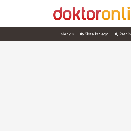
Meny
Siste innlegg
Retnin