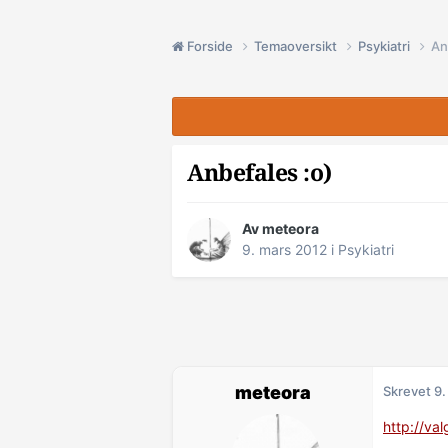
Forside
Temaoversikt
Psykiatri
An
Anbefales :o)
Av meteora
9. mars 2012
i
Psykiatri
meteora
Skrevet
9.
http://va