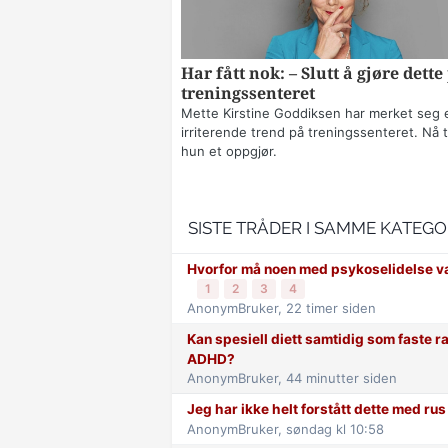
Har fått nok: – Slutt å gjøre dette
treningssenteret
Mette Kirstine Goddiksen har merket seg 
irriterende trend på treningssenteret. Nå t
hun et oppgjør.
SISTE TRÅDER I SAMME KATEGO
Hvorfor må noen med psykoselidelse væ
1
2
3
4
AnonymBruker,
22 timer siden
Kan spesiell diett samtidig som faste r
ADHD?
AnonymBruker,
44 minutter siden
Jeg har ikke helt forstått dette med rus
AnonymBruker,
søndag kl 10:58