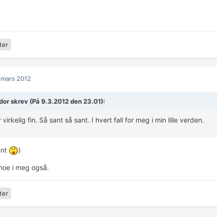
ter
 mars 2012
or skrev (På 9.3.2012 den 23.01):
virkelig fin. Så sant så sant. I hvert fall for meg i min lille verden.
ant
)
 noe i meg også.
ter