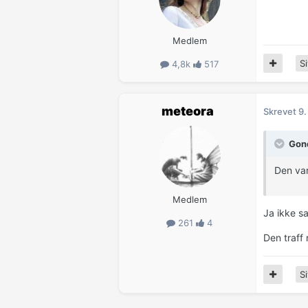
Medlem
Si
4,8k
517
meteora
Skrevet
9.
Gond
Den var 
Medlem
Ja ikke s
261
4
Den traff
Si