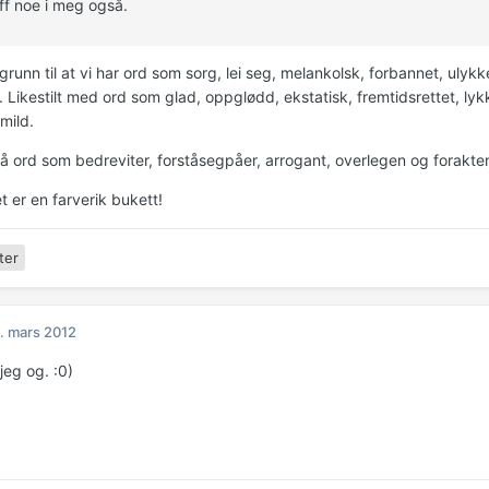
ff noe i meg også.
grunn til at vi har ord som sorg, lei seg, melankolsk, forbannet, ulykkeli
 Likestilt med ord som glad, oppglødd, ekstatisk, fremtidsrettet, lykke
rmild.
så ord som bedreviter, forståsegpåer, arrogant, overlegen og forakte
 er en farverik bukett!
ter
. mars 2012
jeg og. :0)