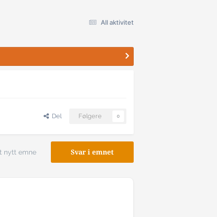
All aktivitet
Del
Følgere
0
t nytt emne
Svar i emnet