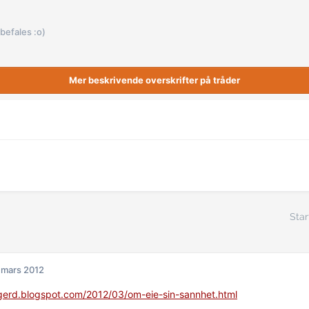
befales :o)
Mer beskrivende overskrifter på tråder
Star
 mars 2012
lgerd.blogspot.com/2012/03/om-eie-sin-sannhet.html