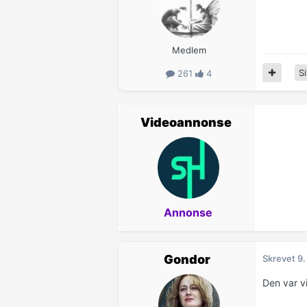
Medlem
Si
261
4
Videoannonse
Annonse
Gondor
Skrevet
9.
Den var vi