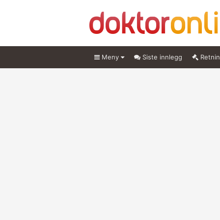
Meny
Siste innlegg
Retnin