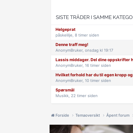
SISTE TRÅDER I SAMME KATEGO
Helgeprat
påskelilje,
8 timer siden
Denne traff meg!
AnonymBruker,
onsdag kl 19:17
Lassis middager. Del dine oppskrifter h
AnonymBruker,
16 timer siden
Hvilket forhold har du til egen kropp og 
AnonymBruker,
10 timer siden
Spørsmål
Musikk,
22 timer siden
Forside
Temaoversikt
Åpent forum