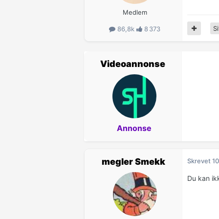
Medlem
Si
86,8k
8 373
Videoannonse
Annonse
megler Smekk
Skrevet
10
Du kan ik