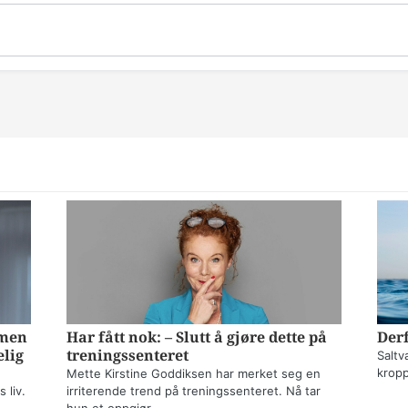
mmen
Har fått nok: – Slutt å gjøre dette på
Derf
elig
treningssenteret
Saltv
kropp
Mette Kirstine Goddiksen har merket seg en
 liv.
irriterende trend på treningssenteret. Nå tar
hun et oppgjør.