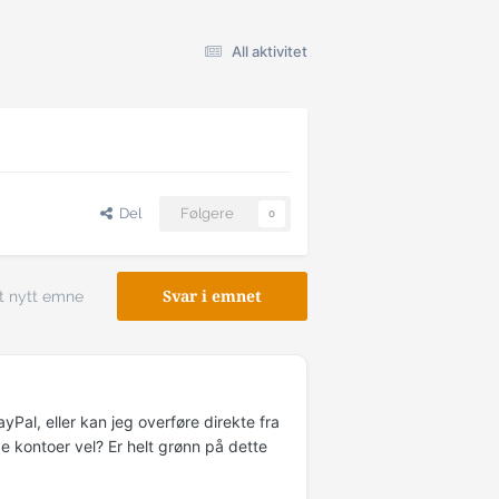
All aktivitet
Del
Følgere
0
t nytt emne
Svar i emnet
Pal, eller kan jeg overføre direkte fra
ge kontoer vel? Er helt grønn på dette