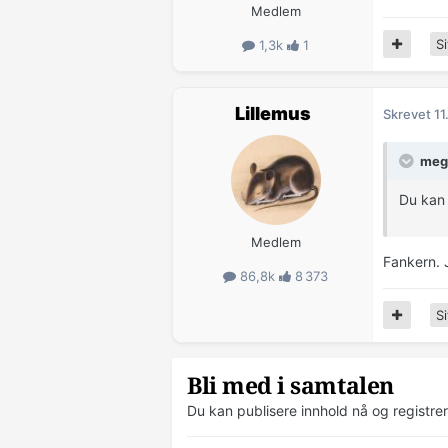
Medlem
Si
1,3k
1
Lillemus
Skrevet
11
megl
Du kan 
Medlem
Fankern. 
86,8k
8 373
Si
Bli med i samtalen
Du kan publisere innhold nå og registre