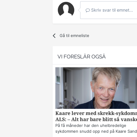
Skriv svar til emnet...
Gå til emneliste
VI FORESLÅR OGSÅ
Kaare lever med skrekk-sykdo
ALS: – Alt har bare blitt så vansk
På få måneder har den uhelbredelige
sykdommen snudd opp ned på Kaare Sands