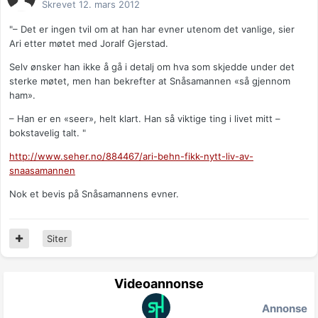
Skrevet
12. mars 2012
"– Det er ingen tvil om at han har evner utenom det vanlige, sier
Ari etter møtet med Joralf Gjerstad.
Selv ønsker han ikke å gå i detalj om hva som skjedde under det
sterke møtet, men han bekrefter at Snåsamannen «så gjennom
ham».
– Han er en «seer», helt klart. Han så viktige ting i livet mitt –
bokstavelig talt. "
http://www.seher.no/884467/ari-behn-fikk-nytt-liv-av-
snaasamannen
Nok et bevis på Snåsamannens evner.
Siter
Videoannonse
Annonse