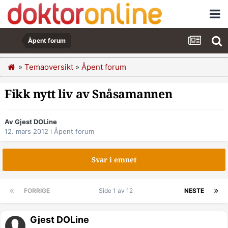
Åpent forum
»
Temaoversikt
»
Åpent forum
Fikk nytt liv av Snåsamannen
Av Gjest DOLine
12. mars 2012
i
Åpent forum
Svar i emnet
FORRIGE
Side 1 av 12
NESTE
Gjest DOLine