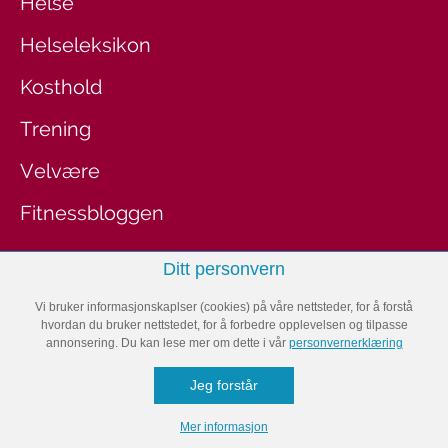
Helse
Helseleksikon
Kosthold
Trening
Velvære
Fitnessbloggen
Ditt personvern
Denne siden er en del av
Klikk.no
.
Vi bruker informasjonskaplser (cookies) på våre nettsteder, for å forstå
hvordan du bruker nettstedet, for å forbedre opplevelsen og tilpasse
BOLIG
annonsering. Du kan lese mer om dette i vår
personvernerklæring
Jeg forstår
Arkitektur
Mer informasjon