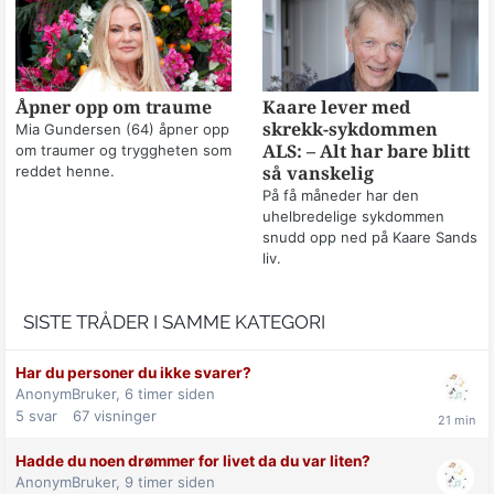
Åpner opp om traume
Kaare lever med
skrekk-sykdommen
Mia Gundersen (64) åpner opp
om traumer og tryggheten som
ALS: – Alt har bare blitt
reddet henne.
så vanskelig
På få måneder har den
uhelbredelige sykdommen
snudd opp ned på Kaare Sands
liv.
SISTE TRÅDER I SAMME KATEGORI
Har du personer du ikke svarer?
AnonymBruker,
6 timer siden
5
svar
67
visninger
Hadde du noen drømmer for livet da du var liten?
AnonymBruker,
9 timer siden