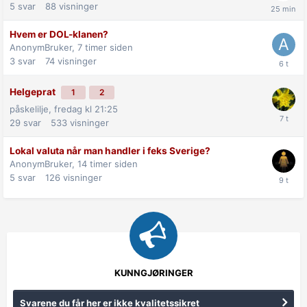
5
svar
88
visninger
Hvem er DOL-klanen?
AnonymBruker,
7 timer siden
3
svar
74
visninger
Helgeprat
1
2
påskelilje,
fredag kl 21:25
29
svar
533
visninger
Lokal valuta når man handler i feks Sverige?
AnonymBruker,
14 timer siden
5
svar
126
visninger
KUNNGJØRINGER
Svarene du får her er ikke kvalitetssikret