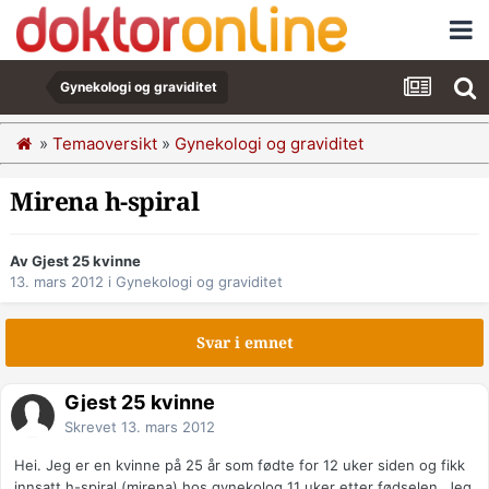
Gynekologi og graviditet
»
Temaoversikt
»
Gynekologi og graviditet
Mirena h-spiral
Av Gjest 25 kvinne
13. mars 2012
i
Gynekologi og graviditet
Svar i emnet
Gjest 25 kvinne
Skrevet
13. mars 2012
Hei. Jeg er en kvinne på 25 år som fødte for 12 uker siden og fikk
innsatt h-spiral (mirena) hos gynekolog 11 uker etter fødselen. Jeg