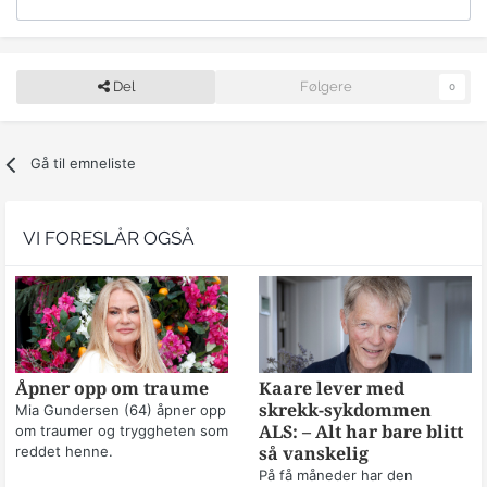
Del
Følgere
0
Gå til emneliste
VI FORESLÅR OGSÅ
Åpner opp om traume
Kaare lever med
skrekk-sykdommen
Mia Gundersen (64) åpner opp
om traumer og tryggheten som
ALS: – Alt har bare blitt
reddet henne.
så vanskelig
På få måneder har den