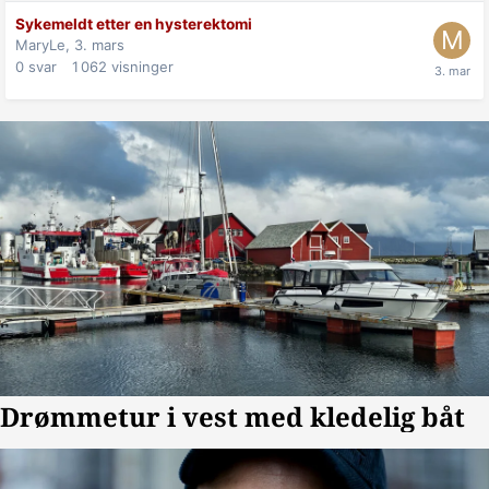
Sykemeldt etter en hysterektomi
MaryLe,
3. mars
0
svar
1 062
visninger