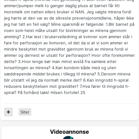
ammer/pumper melk to ganger daglig pluss at barnet får litt
morsmelk om natten ellers bruker vi NAN. Jeg valgte mirena fordi
jeg hørte at den var av de sikreste prevensjonsmidlene, håper ikke
jeg har tatt en feil valg? Mine spørsmål er følgende: 1.Blir barnet på
noen som helst måte utsatt for bivirkninger av mirena gjennom
amming? 2.Har lest i brukerveiledning at kvinner som ammer står i
fare for perforasjon av livmoren, vil det da si at vi som ammer er
mindre beskyttet mot graviditet gjennom bruk av mirena fordi vi
ammer og dernest er utsatt for perforasjon? Hvor ofte forekommer
dette? 3.Hvor lenge bør man minst avstå fra samleie etter
innsettingen av mirena? 4.Kan kondom både med og uten
sæddrepende middel brukes i tillegg til mirena? 5.Dersom mirena
blir utstøtt vil jeg da normalt merke det? 6.Kan inngrodd h-spiral
redusere beskyttelsen mot graviditet? 7.Hva fører til inngrodd h-
spiral? På forhånd takk! Hilsen fortvilet 25
Siter
Videoannonse