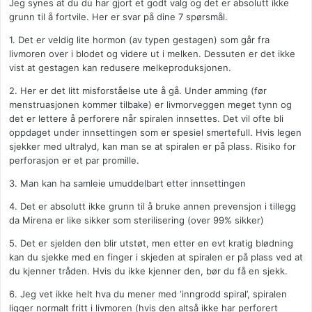
Jeg synes at du du har gjort et godt valg og det er absolutt ikke
grunn til å fortvile. Her er svar på dine 7 spørsmål.
1. Det er veldig lite hormon (av typen gestagen) som går fra
livmoren over i blodet og videre ut i melken. Dessuten er det ikke
vist at gestagen kan redusere melkeproduksjonen.
2. Her er det litt misforståelse ute å gå. Under amming (før
menstruasjonen kommer tilbake) er livmorveggen meget tynn og
det er lettere å perforere når spiralen innsettes. Det vil ofte bli
oppdaget under innsettingen som er spesiel smertefull. Hvis legen
sjekker med ultralyd, kan man se at spiralen er på plass. Risiko for
perforasjon er et par promille.
3. Man kan ha samleie umuddelbart etter innsettingen
4. Det er absolutt ikke grunn til å bruke annen prevensjon i tillegg
da Mirena er like sikker som sterilisering (over 99% sikker)
5. Det er sjelden den blir utstøt, men etter en evt kratig blødning
kan du sjekke med en finger i skjeden at spiralen er på plass ved at
du kjenner tråden. Hvis du ikke kjenner den, bør du få en sjekk.
6. Jeg vet ikke helt hva du mener med ‘inngrodd spiral’, spiralen
ligger normalt fritt i livmoren (hvis den altså ikke har perforert