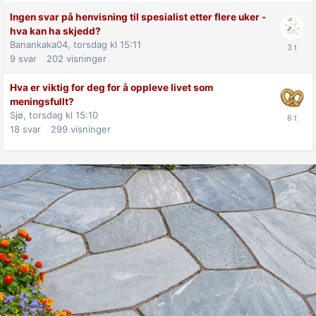
Ingen svar på henvisning til spesialist etter flere uker -
hva kan ha skjedd?
Banankaka04,
torsdag kl 15:11
9
svar
202
visninger
Hva er viktig for deg for å oppleve livet som
meningsfullt?
Sjø,
torsdag kl 15:10
18
svar
299
visninger