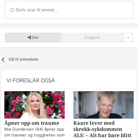
Skriv svar til emnet...
Del
Følgere
0
Gå til emneliste
VI FORESLÅR OGSÅ
Åpner opp om traume
Kaare lever med
skrekk-sykdommen
Mia Gundersen (64) åpner opp
om traumer og tryggheten som
ALS: – Alt har bare blitt