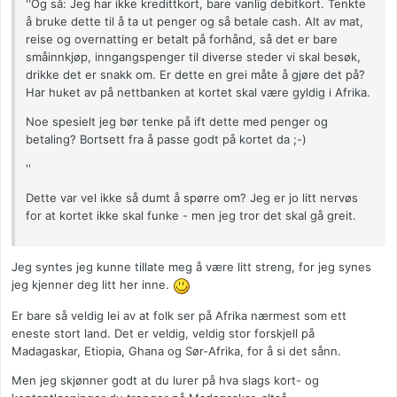
''Og så: Jeg har ikke kredittkort, bare vanlig debitkort. Tenkte
å bruke dette til å ta ut penger og så betale cash. Alt av mat,
reise og overnatting er betalt på forhånd, så det er bare
småinnkjøp, inngangspenger til diverse steder vi skal besøk,
drikke det er snakk om. Er dette en grei måte å gjøre det på?
Har huket av på nettbanken at kortet skal være gyldig i Afrika.
Noe spesielt jeg bør tenke på ift dette med penger og
betaling? Bortsett fra å passe godt på kortet da ;-)
''
Dette var vel ikke så dumt å spørre om? Jeg er jo litt nervøs
for at kortet ikke skal funke - men jeg tror det skal gå greit.
Jeg syntes jeg kunne tillate meg å være litt streng, for jeg synes
jeg kjenner deg litt her inne.
Er bare så veldig lei av at folk ser på Afrika nærmest som ett
eneste stort land. Det er veldig, veldig stor forskjell på
Madagaskar, Etiopia, Ghana og Sør-Afrika, for å si det sånn.
Men jeg skjønner godt at du lurer på hva slags kort- og