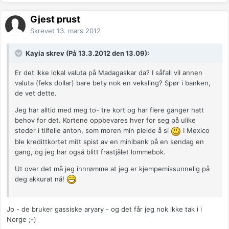
Gjest prust
Skrevet
13. mars 2012
Kayia skrev (På 13.3.2012 den 13.09):
Er det ikke lokal valuta på Madagaskar da? I såfall vil annen
valuta (feks dollar) bare bety nok en veksling? Spør i banken,
de vet dette.
Jeg har alltid med meg to- tre kort og har flere ganger hatt
behov for det. Kortene oppbevares hver for seg på ulike
steder i tilfelle anton, som moren min pleide å si
I Mexico
ble kredittkortet mitt spist av en minibank på en søndag en
gang, og jeg har også blitt frastjålet lommebok.
Ut over det må jeg innrømme at jeg er kjempemissunnelig på
deg akkurat nå!
Jo - de bruker gassiske aryary - og det får jeg nok ikke tak i i
Norge ;-)