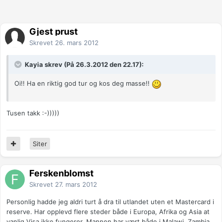
Gjest prust
Skrevet
26. mars 2012
Kayia skrev (På 26.3.2012 den 22.17):
Oi!! Ha en riktig god tur og kos deg masse!!
Tusen takk :-)))))
Siter
Ferskenblomst
Skrevet
27. mars 2012
Personlig hadde jeg aldri turt å dra til utlandet uten et Mastercard i
reserve. Har opplevd flere steder både i Europa, Afrika og Asia at
vanlig Visa ikke fungerer. Mannen har vært både i Malawi, Zambia,