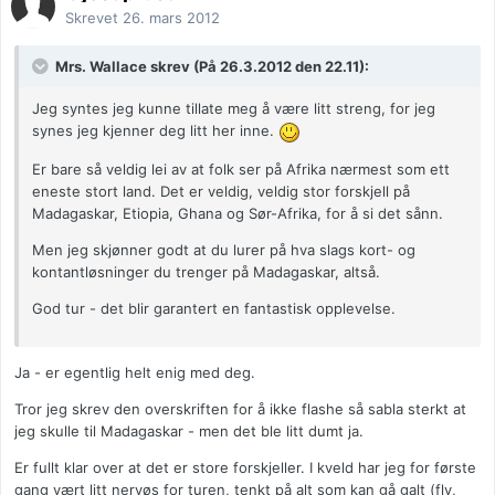
Skrevet
26. mars 2012
Mrs. Wallace skrev (På 26.3.2012 den 22.11):
Jeg syntes jeg kunne tillate meg å være litt streng, for jeg
synes jeg kjenner deg litt her inne.
Er bare så veldig lei av at folk ser på Afrika nærmest som ett
eneste stort land. Det er veldig, veldig stor forskjell på
Madagaskar, Etiopia, Ghana og Sør-Afrika, for å si det sånn.
Men jeg skjønner godt at du lurer på hva slags kort- og
kontantløsninger du trenger på Madagaskar, altså.
God tur - det blir garantert en fantastisk opplevelse.
Ja - er egentlig helt enig med deg.
Tror jeg skrev den overskriften for å ikke flashe så sabla sterkt at
jeg skulle til Madagaskar - men det ble litt dumt ja.
Er fullt klar over at det er store forskjeller. I kveld har jeg for første
gang vært litt nervøs for turen, tenkt på alt som kan gå galt (fly,