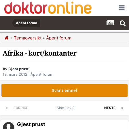
Åpent forum
»
Temaoversikt
»
Åpent forum
Afrika - kort/kontanter
Av Gjest prust
13. mars 2012
i
Åpent forum
Svar i emnet
FORRIGE
Side 1 av 2
NESTE
Gjest prust