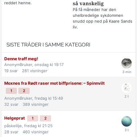
reddet henne.
så vanskelig
På få måneder har den
uhelbredelige sykdommen
snudd opp ned på Kaare Sands
liv.
SISTE TRÅDER I SAMME KATEGORI
Denne traff meg!
AnonymBruker,
onsdag kl 19:17
19
svar
281
visninger
Moxnes fra Rødt raser mot biff­prisene: –⁠ Spinnvilt
1
2
AnonymBruker,
fredag kl 15:49
32
svar
389
visninger
Helgeprat
1
2
påskelilje,
fredag kl 21:25
28
svar
460
visninger