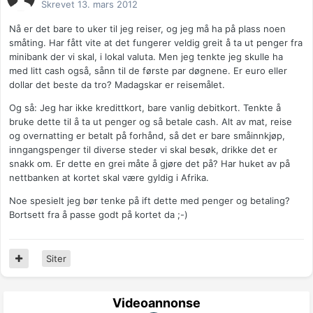
Skrevet
13. mars 2012
Nå er det bare to uker til jeg reiser, og jeg må ha på plass noen
småting. Har fått vite at det fungerer veldig greit å ta ut penger fra
minibank der vi skal, i lokal valuta. Men jeg tenkte jeg skulle ha
med litt cash også, sånn til de første par døgnene. Er euro eller
dollar det beste da tro? Madagskar er reisemålet.
Og så: Jeg har ikke kredittkort, bare vanlig debitkort. Tenkte å
bruke dette til å ta ut penger og så betale cash. Alt av mat, reise
og overnatting er betalt på forhånd, så det er bare småinnkjøp,
inngangspenger til diverse steder vi skal besøk, drikke det er
snakk om. Er dette en grei måte å gjøre det på? Har huket av på
nettbanken at kortet skal være gyldig i Afrika.
Noe spesielt jeg bør tenke på ift dette med penger og betaling?
Bortsett fra å passe godt på kortet da ;-)
Siter
Videoannonse