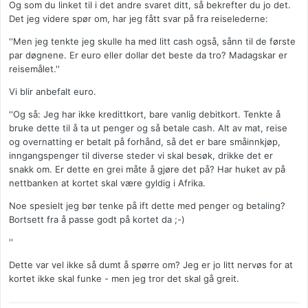
Og som du linket til i det andre svaret ditt, så bekrefter du jo det.
Det jeg videre spør om, har jeg fått svar på fra reiselederne:
''Men jeg tenkte jeg skulle ha med litt cash også, sånn til de første
par døgnene. Er euro eller dollar det beste da tro? Madagskar er
reisemålet.''
Vi blir anbefalt euro.
''Og så: Jeg har ikke kredittkort, bare vanlig debitkort. Tenkte å
bruke dette til å ta ut penger og så betale cash. Alt av mat, reise
og overnatting er betalt på forhånd, så det er bare småinnkjøp,
inngangspenger til diverse steder vi skal besøk, drikke det er
snakk om. Er dette en grei måte å gjøre det på? Har huket av på
nettbanken at kortet skal være gyldig i Afrika.
Noe spesielt jeg bør tenke på ift dette med penger og betaling?
Bortsett fra å passe godt på kortet da ;-)
''
Dette var vel ikke så dumt å spørre om? Jeg er jo litt nervøs for at
kortet ikke skal funke - men jeg tror det skal gå greit.