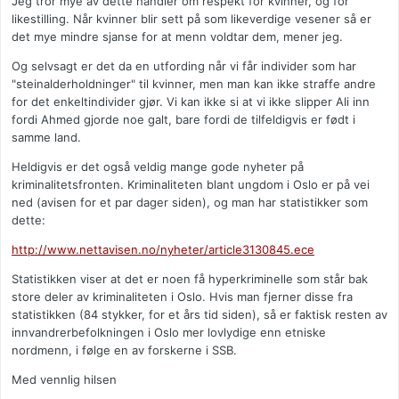
Jeg tror mye av dette handler om respekt for kvinner, og for
likestilling. Når kvinner blir sett på som likeverdige vesener så er
det mye mindre sjanse for at menn voldtar dem, mener jeg.
Og selvsagt er det da en utfording når vi får individer som har
"steinalderholdninger" til kvinner, men man kan ikke straffe andre
for det enkeltindivider gjør. Vi kan ikke si at vi ikke slipper Ali inn
fordi Ahmed gjorde noe galt, bare fordi de tilfeldigvis er født i
samme land.
Heldigvis er det også veldig mange gode nyheter på
kriminalitetsfronten. Kriminaliteten blant ungdom i Oslo er på vei
ned (avisen for et par dager siden), og man har statistikker som
dette:
http://www.nettavisen.no/nyheter/article3130845.ece
Statistikken viser at det er noen få hyperkriminelle som står bak
store deler av kriminaliteten i Oslo. Hvis man fjerner disse fra
statistikken (84 stykker, for et års tid siden), så er faktisk resten av
innvandrerbefolkningen i Oslo mer lovlydige enn etniske
nordmenn, i følge en av forskerne i SSB.
Med vennlig hilsen