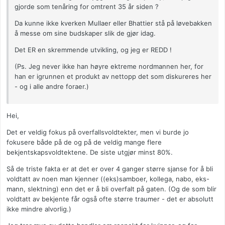
gjorde som tenåring for omtrent 35 år siden ?
Da kunne ikke kverken Mullaer eller Bhattier stå på løvebakken
å messe om sine budskaper slik de gjør idag.
Det ER en skremmende utvikling, og jeg er REDD !
(Ps. Jeg never ikke han høyre ektreme nordmannen her, for
han er igrunnen et produkt av nettopp det som diskureres her
- og i alle andre foraer.)
Hei,
Det er veldig fokus på overfallsvoldtekter, men vi burde jo
fokusere både på de og på de veldig mange flere
bekjentskapsvoldtektene. De siste utgjør minst 80%.
Så de triste fakta er at det er over 4 ganger større sjanse for å bli
voldtatt av noen man kjenner ((eks)samboer, kollega, nabo, eks-
mann, slektning) enn det er å bli overfalt på gaten. (Og de som blir
voldtatt av bekjente får også ofte større traumer - det er absolutt
ikke mindre alvorlig.)