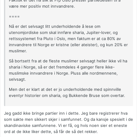
Faktisk er det nå slik at Frp Oslo presser partiledelsen til å
være mer positiv mot innvandrere.
====
Nå er det selvsagt litt underholdende å lese om
utenomjordiske som skal innføre sharia, Jupiter-lover, og
rettssystemet fra Pluto i Oslo, men faktum er at ca 80% av
innvandrere til Norge er kristne (eller ateister), og kun 20% er
muslimer.
Så bortsett fra at de fleste muslimer selvsagt heller ikke vil ha
sharia i Norge, så er det fremdeles 4 ganger flere ikke-
muslimske innvandrere i Norge. Pluss alle nordmennene,
selvsagt.
Men det er klart at det er jo underholdende med spinnville
eventyr historier om sharia, og Bukkende Bruse som overtar.
Jeg gadd ikke bringe partier inn i dette. Jeg bare registrerer hva
som sakte men sikkert skjer i samfunnet. Og da kansje spesielt i de
skandinaviske samfunnene. Vi er få, og hvis noen sier et eneste
ord at de ikke liker dette, så får de så det rekker.