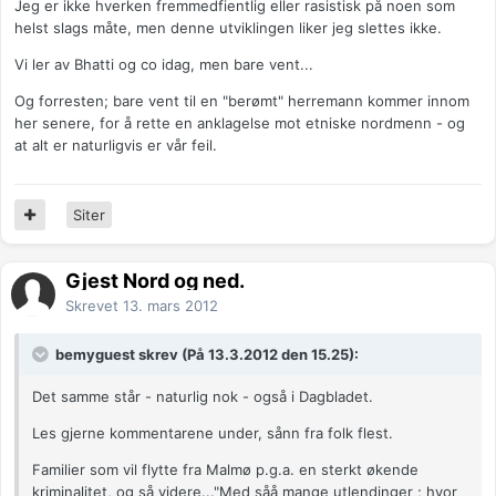
Jeg er ikke hverken fremmedfientlig eller rasistisk på noen som
helst slags måte, men denne utviklingen liker jeg slettes ikke.
Vi ler av Bhatti og co idag, men bare vent...
Og forresten; bare vent til en "berømt" herremann kommer innom
her senere, for å rette en anklagelse mot etniske nordmenn - og
at alt er naturligvis er vår feil.
Siter
Gjest Nord og ned.
Skrevet
13. mars 2012
bemyguest skrev (På 13.3.2012 den 15.25):
Det samme står - naturlig nok - også i Dagbladet.
Les gjerne kommentarene under, sånn fra folk flest.
Familier som vil flytte fra Malmø p.g.a. en sterkt økende
kriminalitet, og så videre..."Med såå mange utlendinger ; hvor