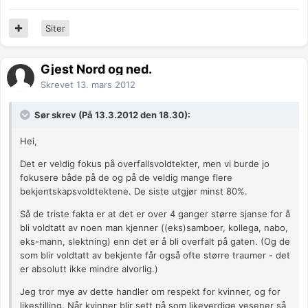
Siter
Gjest Nord og ned.
Skrevet
13. mars 2012
Sør skrev (På 13.3.2012 den 18.30):
Hei,
Det er veldig fokus på overfallsvoldtekter, men vi burde jo
fokusere både på de og på de veldig mange flere
bekjentskapsvoldtektene. De siste utgjør minst 80%.
Så de triste fakta er at det er over 4 ganger større sjanse for å
bli voldtatt av noen man kjenner ((eks)samboer, kollega, nabo,
eks-mann, slektning) enn det er å bli overfalt på gaten. (Og de
som blir voldtatt av bekjente får også ofte større traumer - det
er absolutt ikke mindre alvorlig.)
Jeg tror mye av dette handler om respekt for kvinner, og for
likestilling. Når kvinner blir sett på som likeverdige vesener så