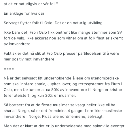
at alt er naturligvis er vår feil.''
En anklage for hva da?
Selvsagt flytter folk til Oslo. Det er en naturlig utvikling.
Ikke bare det, Frp i Oslo fikk omtrent like mange stemmer som SV
forrige valg. Ikke akkurat noe som vitner om at folk flest er skremt
av innvandrere.
Faktisk er det nå slik at Frp Oslo presser partiledelsen til å være
mer positiv mot innvandrere.
====
Nå er det selvsagt litt underholdende å lese om utenomjordiske
som skal innføre sharia, Jupiter-lover, og rettssystemet fra Pluto i
Oslo, men faktum er at ca 80% av innvandrere til Norge er kristne
(eller ateister), og kun 20% er muslimer.
Så bortsett fra at de fleste muslimer selvsagt heller ikke vil ha
sharia i Norge, så er det fremdeles 4 ganger flere ikke-muslimske
innvandrere i Norge. Pluss alle nordmennene, selvsagt.
Men det er klart at det er jo underholdende med spinnville eventyr