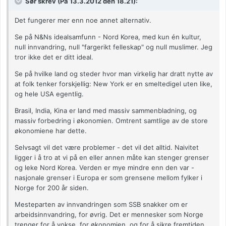
Sør skrev (På 13.3.2012 den 18.21):
Det fungerer mer enn noe annet alternativ.
Se på N&Ns idealsamfunn - Nord Korea, med kun én kultur,
null innvandring, null "fargerikt felleskap" og null muslimer. Jeg
tror ikke det er ditt ideal.
Se på hvilke land og steder hvor man virkelig har dratt nytte av
at folk tenker forskjellig: New York er en smeltedigel uten like,
og hele USA egentlig.
Brasil, India, Kina er land med massiv sammenbladning, og
massiv forbedring i økonomien. Omtrent samtlige av de store
økonomiene har dette.
Selvsagt vil det være problemer - det vil det alltid. Naivitet
ligger i å tro at vi på en eller annen måte kan stenger grenser
og leke Nord Korea. Verden er mye mindre enn den var -
nasjonale grenser i Europa er som grensene mellom fylker i
Norge for 200 år siden.
Mesteparten av innvandringen som SSB snakker om er
arbeidsinnvandring, for øvrig. Det er mennesker som Norge
trenger for å vokse, for økonomien, og for å sikre fremtiden.