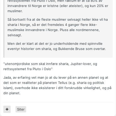
rettssystemet fra Pluto i Oslo, men faktum er at ca 80% av
innvandrere til Norge er kristne (eller ateister), og kun 20% er
muslimer.
Så bortsett fra at de fleste muslimer selvsagt heller ikke vil ha
sharia i Norge, så er det fremdeles 4 ganger flere ikke-
muslimske innvandrere i Norge. Pluss alle nordmennene,
selvsagt.
Men det er klart at det er jo underholdende med spinnville
eventyr historier om sharia, og Bukkende Bruse som overtar.
''utenomjordiske som skal innføre sharia, Jupiter-lover, og
rettssystemet fra Pluto i Oslo''
Jada, av erfaring vet man jo at du lever på en annen planet og at
det som er realiteter på planeten Tellus (e.g. sharia og politisk
islam), overhode ikke eksisterer i ditt forskrudde virkelighet, og på
din planet.
Siter