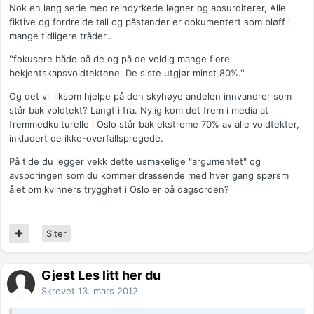
Nok en lang serie med reindyrkede løgner og absurditerer, Alle
fiktive og fordreide tall og påstander er dokumentert som bløff i
mange tidligere tråder..
''fokusere både på de og på de veldig mange flere
bekjentskapsvoldtektene. De siste utgjør minst 80%.''
Og det vil liksom hjelpe på den skyhøye andelen innvandrer som
står bak voldtekt? Langt i fra. Nylig kom det frem i media at
fremmedkulturelle i Oslo står bak ekstreme 70% av alle voldtekter,
inkludert de ikke-overfallspregede.
På tide du legger vekk dette usmakelige "argumentet" og
avsporingen som du kommer drassende med hver gang spørsm
ålet om kvinners trygghet i Oslo er på dagsorden?
Siter
Gjest Les litt her du
Skrevet
13. mars 2012