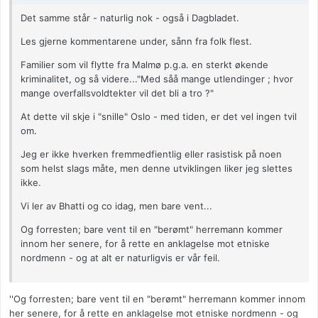
Det samme står - naturlig nok - også i Dagbladet.
Les gjerne kommentarene under, sånn fra folk flest.
Familier som vil flytte fra Malmø p.g.a. en sterkt økende
kriminalitet, og så videre..."Med såå mange utlendinger ; hvor
mange overfallsvoldtekter vil det bli a tro ?"
At dette vil skje i "snille" Oslo - med tiden, er det vel ingen tvil
om.
Jeg er ikke hverken fremmedfientlig eller rasistisk på noen
som helst slags måte, men denne utviklingen liker jeg slettes
ikke.
Vi ler av Bhatti og co idag, men bare vent...
Og forresten; bare vent til en "berømt" herremann kommer
innom her senere, for å rette en anklagelse mot etniske
nordmenn - og at alt er naturligvis er vår feil.
''Og forresten; bare vent til en "berømt" herremann kommer innom
her senere, for å rette en anklagelse mot etniske nordmenn - og