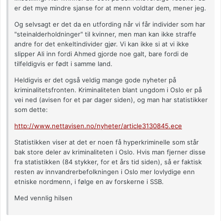
er det mye mindre sjanse for at menn voldtar dem, mener jeg.
Og selvsagt er det da en utfording når vi får individer som har
"steinalderholdninger" til kvinner, men man kan ikke straffe
andre for det enkeltindivider gjør. Vi kan ikke si at vi ikke
slipper Ali inn fordi Ahmed gjorde noe galt, bare fordi de
tilfeldigvis er født i samme land.
Heldigvis er det også veldig mange gode nyheter på
kriminalitetsfronten. Kriminaliteten blant ungdom i Oslo er på
vei ned (avisen for et par dager siden), og man har statistikker
som dette:
http://www.nettavisen.no/nyheter/article3130845.ece
Statistikken viser at det er noen få hyperkriminelle som står
bak store deler av kriminaliteten i Oslo. Hvis man fjerner disse
fra statistikken (84 stykker, for et års tid siden), så er faktisk
resten av innvandrerbefolkningen i Oslo mer lovlydige enn
etniske nordmenn, i følge en av forskerne i SSB.
Med vennlig hilsen