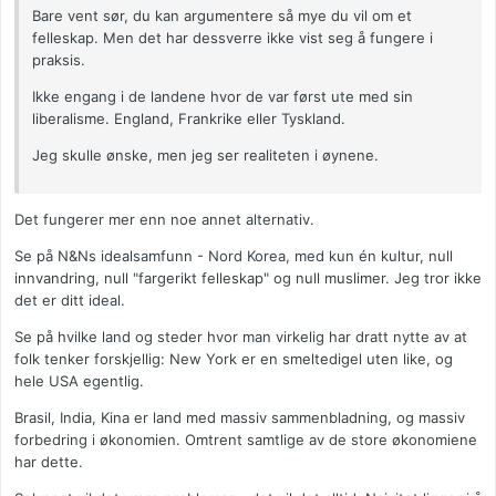
Bare vent sør, du kan argumentere så mye du vil om et
felleskap. Men det har dessverre ikke vist seg å fungere i
praksis.
Ikke engang i de landene hvor de var først ute med sin
liberalisme. England, Frankrike eller Tyskland.
Jeg skulle ønske, men jeg ser realiteten i øynene.
Det fungerer mer enn noe annet alternativ.
Se på N&Ns idealsamfunn - Nord Korea, med kun én kultur, null
innvandring, null "fargerikt felleskap" og null muslimer. Jeg tror ikke
det er ditt ideal.
Se på hvilke land og steder hvor man virkelig har dratt nytte av at
folk tenker forskjellig: New York er en smeltedigel uten like, og
hele USA egentlig.
Brasil, India, Kina er land med massiv sammenbladning, og massiv
forbedring i økonomien. Omtrent samtlige av de store økonomiene
har dette.