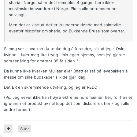
sharia i Norge, så er det fremdeles 4 ganger flere ikke-
muslimske innvandrere i Norge. Pluss alle nordmennene,
selvsagt.
Men det er klart at det er jo underholdende med spinnville
eventyr historier om sharia, og Bukkende Bruse som overtar.
Si meg sør - hva kan du tenke deg å forandre, slik at jeg - Oslo
kvinne - føler meg like trygg i min egen hjemby, som jeg gjorde
som tenåring for omtrent 35 år siden ?
Da kunne ikke kverken Mullaer eller Bhattier stå på løvebakken å
messe om sine budskaper slik de gjør idag.
Det ER en skremmende utvikling, og jeg er REDD !
(Ps. Jeg never ikke han høyre ektreme nordmannen her, for han er
igrunnen et produkt av nettopp det som diskureres her - og i alle
andre foraer.)
Siter