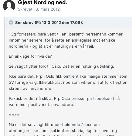
Gjest Nord og ned.
Skrevet
13. mars 2012
Sør skrev (På 13.3.2012 den 17.08):
''Og forresten; bare vent til en "berømt" herremann kommer
innom her senere, for å rette en anklagelse mot etniske
nordmenn - og at alt er naturligvis er vår feil.''
En anklage for hva da?
Selvsagt flytter folk til Oslo. Det er en naturlig utvikling.
Ikke bare det, Frp i Oslo fikk omtrent like mange stemmer som
SV forrige valg. Ikke akkurat noe som vitner om at folk flest er
skremt av innvandrere.
Faktisk er det nå slik at Frp Oslo presser partiledelsen til å
være mer positiv mot innvandrere.
====
Nå er det selvsagt litt underholdende å lese om
utenomjordiske som skal innføre sharia, Jupiter-lover, og