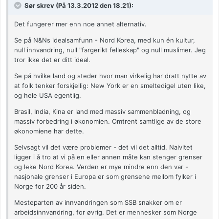
Sør skrev (På 13.3.2012 den 18.21):
Det fungerer mer enn noe annet alternativ.
Se på N&Ns idealsamfunn - Nord Korea, med kun én kultur,
null innvandring, null "fargerikt felleskap" og null muslimer. Jeg
tror ikke det er ditt ideal.
Se på hvilke land og steder hvor man virkelig har dratt nytte av
at folk tenker forskjellig: New York er en smeltedigel uten like,
og hele USA egentlig.
Brasil, India, Kina er land med massiv sammenbladning, og
massiv forbedring i økonomien. Omtrent samtlige av de store
økonomiene har dette.
Selvsagt vil det være problemer - det vil det alltid. Naivitet
ligger i å tro at vi på en eller annen måte kan stenger grenser
og leke Nord Korea. Verden er mye mindre enn den var -
nasjonale grenser i Europa er som grensene mellom fylker i
Norge for 200 år siden.
Mesteparten av innvandringen som SSB snakker om er
arbeidsinnvandring, for øvrig. Det er mennesker som Norge