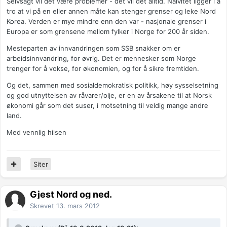
Selvsagt vil det være problemer - det vil det alltid. Naivitet ligger i å
tro at vi på en eller annen måte kan stenger grenser og leke Nord
Korea. Verden er mye mindre enn den var - nasjonale grenser i
Europa er som grensene mellom fylker i Norge for 200 år siden.
Mesteparten av innvandringen som SSB snakker om er
arbeidsinnvandring, for øvrig. Det er mennesker som Norge
trenger for å vokse, for økonomien, og for å sikre fremtiden.
Og det, sammen med sosialdemokratisk politikk, høy sysselsetning
og god utnyttelsen av råvarer/olje, er en av årsakene til at Norsk
økonomi går som det suser, i motsetning til veldig mange andre
land.
Med vennlig hilsen
Siter
Gjest Nord og ned.
Skrevet
13. mars 2012