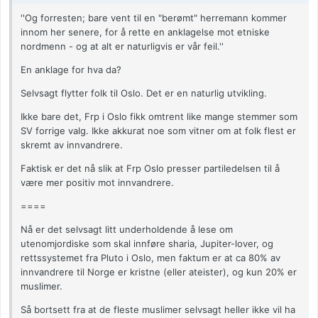
''Og forresten; bare vent til en "berømt" herremann kommer
innom her senere, for å rette en anklagelse mot etniske
nordmenn - og at alt er naturligvis er vår feil.''
En anklage for hva da?
Selvsagt flytter folk til Oslo. Det er en naturlig utvikling.
Ikke bare det, Frp i Oslo fikk omtrent like mange stemmer som
SV forrige valg. Ikke akkurat noe som vitner om at folk flest er
skremt av innvandrere.
Faktisk er det nå slik at Frp Oslo presser partiledelsen til å
være mer positiv mot innvandrere.
====
Nå er det selvsagt litt underholdende å lese om
utenomjordiske som skal innføre sharia, Jupiter-lover, og
rettssystemet fra Pluto i Oslo, men faktum er at ca 80% av
innvandrere til Norge er kristne (eller ateister), og kun 20% er
muslimer.
Så bortsett fra at de fleste muslimer selvsagt heller ikke vil ha