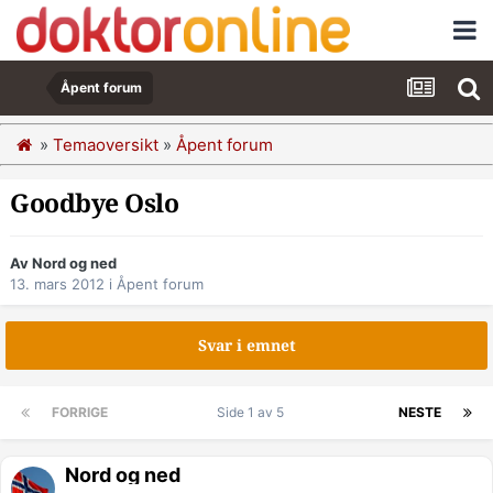
Åpent forum
»
Temaoversikt
»
Åpent forum
Goodbye Oslo
Av Nord og ned
13. mars 2012
i
Åpent forum
Svar i emnet
FORRIGE
Side 1 av 5
NESTE
Nord og ned