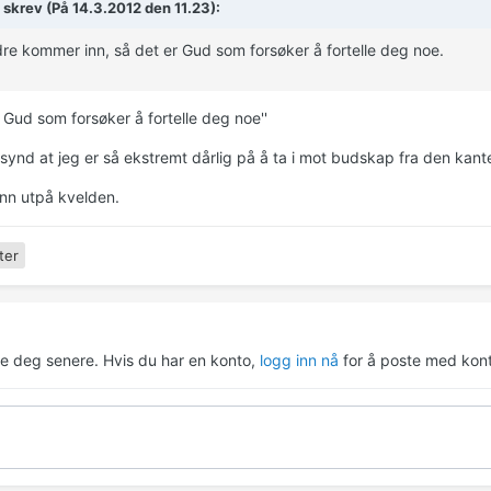
 skrev (På 14.3.2012 den 11.23):
dre kommer inn, så det er Gud som forsøker å fortelle deg noe.
r Gud som forsøker å fortelle deg noe''
synd at jeg er så ekstremt dårlig på å ta i mot budskap fra den kante
nn utpå kvelden.
ter
re deg senere. Hvis du har en konto,
logg inn nå
for å poste med kont