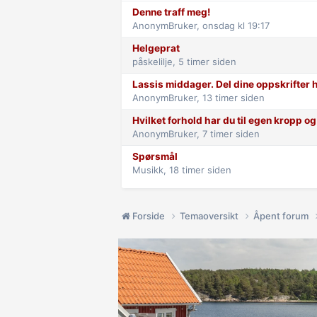
Denne traff meg!
AnonymBruker,
onsdag kl 19:17
Helgeprat
påskelilje,
5 timer siden
Lassis middager. Del dine oppskrifter h
AnonymBruker,
13 timer siden
Hvilket forhold har du til egen kropp og 
AnonymBruker,
7 timer siden
Spørsmål
Musikk,
18 timer siden
Forside
Temaoversikt
Åpent forum