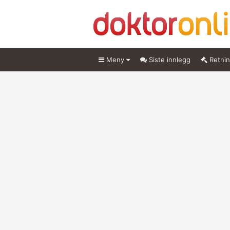
Meny
Siste innlegg
Retnin