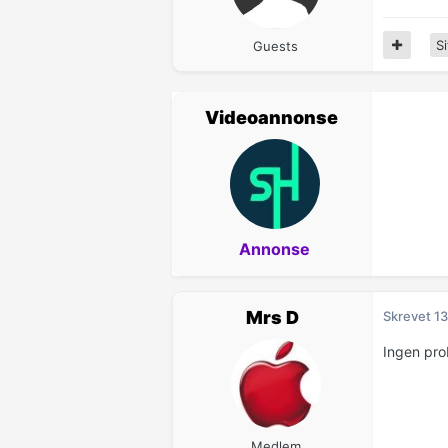
Si
Guests
Videoannonse
Annonse
Mrs D
Skrevet
13
Ingen pro
Medlem