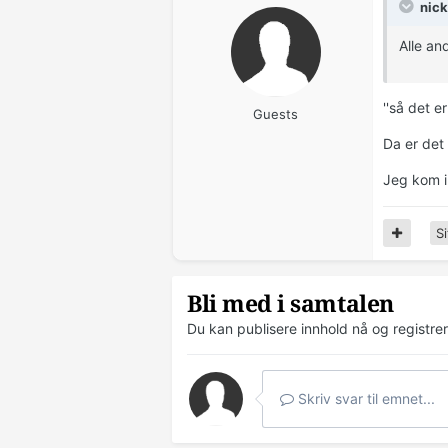
nick
Alle an
''så det e
Guests
Da er det 
Jeg kom i
Si
Bli med i samtalen
Du kan publisere innhold nå og registre
Skriv svar til emnet...