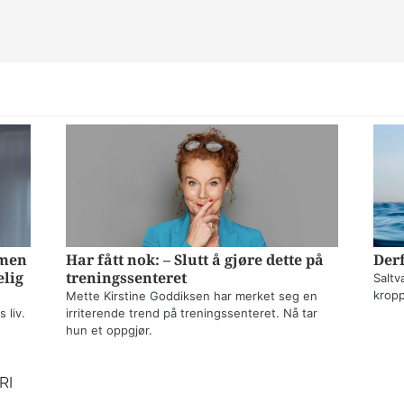
mmen
Har fått nok: – Slutt å gjøre dette på
Derf
elig
treningssenteret
Saltv
kropp
Mette Kirstine Goddiksen har merket seg en
 liv.
irriterende trend på treningssenteret. Nå tar
hun et oppgjør.
RI