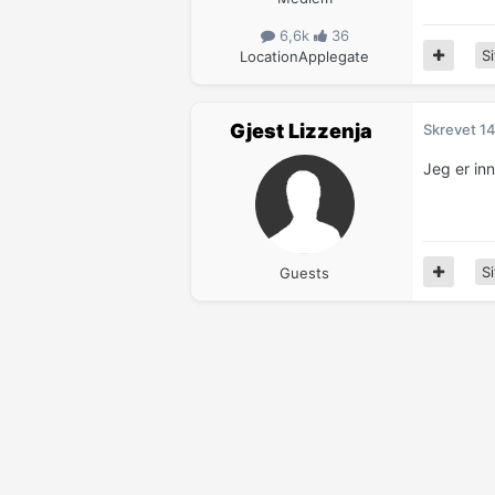
6,6k
36
Si
Location
Applegate
Gjest Lizzenja
Skrevet
14
Jeg er in
Si
Guests