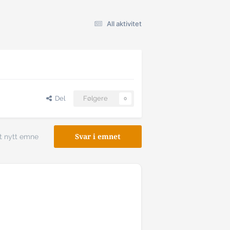
All aktivitet
Del
Følgere
0
t nytt emne
Svar i emnet