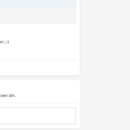
n ;-)
oen din.