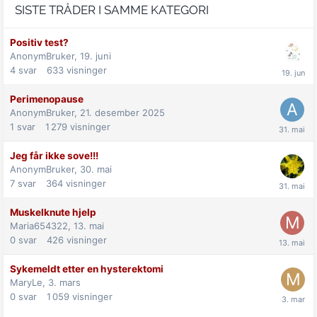
SISTE TRÅDER I SAMME KATEGORI
Positiv test?
AnonymBruker,
19. juni
4
svar
633
visninger
Perimenopause
AnonymBruker,
21. desember 2025
1
svar
1 279
visninger
Jeg får ikke sove!!!
AnonymBruker,
30. mai
7
svar
364
visninger
Muskelknute hjelp
Maria654322,
13. mai
0
svar
426
visninger
Sykemeldt etter en hysterektomi
MaryLe,
3. mars
0
svar
1 059
visninger