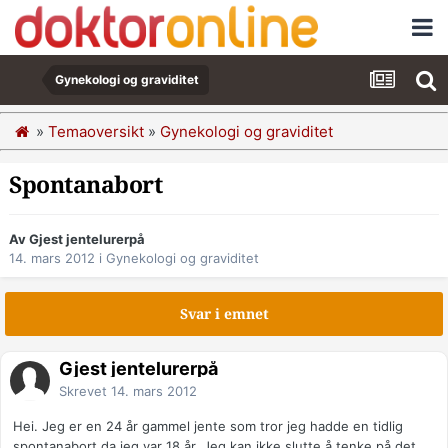
Gynekologi og graviditet
»
Temaoversikt
»
Gynekologi og graviditet
Spontanabort
Av Gjest jentelurerpå
14. mars 2012
i
Gynekologi og graviditet
Svar i emnet
Gjest jentelurerpå
Skrevet
14. mars 2012
Hei. Jeg er en 24 år gammel jente som tror jeg hadde en tidlig
spontanabort da jeg var 18 år. Jeg kan ikke slutte å tenke på det,