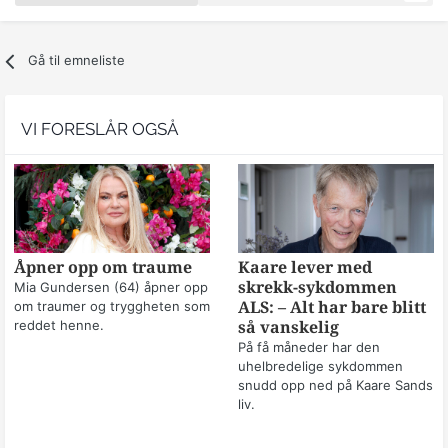
Gå til emneliste
VI FORESLÅR OGSÅ
Åpner opp om traume
Kaare lever med
skrekk-sykdommen
Mia Gundersen (64) åpner opp
om traumer og tryggheten som
ALS: – Alt har bare blitt
reddet henne.
så vanskelig
På få måneder har den
uhelbredelige sykdommen
snudd opp ned på Kaare Sands
liv.