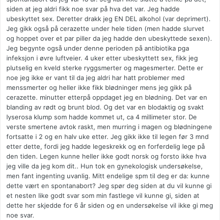
siden at jeg aldri fikk noe svar på hva det var. Jeg hadde
ubeskyttet sex. Deretter drakk jeg EN DEL alkohol (var deprimert).
Jeg gikk også på cerazette under hele tiden (men hadde slurvet
og hoppet over et par piller da jeg hadde den ubeskyttede sexen).
Jeg begynte også under denne perioden på antibiotika pga
infeksjon i øvre luftveier. 4 uker etter ubeskyttett sex, fikk jeg
plutselig en kveld sterke ryggsmerter og magesmerter. Dette er
noe jeg ikke er vant til da jeg aldri har hatt problemer med
menssmerter og heller ikke fikk blødninger mens jeg gikk på
cerazette. minutter etterpå oppdaget jeg en blødning. Det var en
blanding av rødt og brunt blod. Og det var en blodaktig og svakt
lyserosa klump som hadde kommet ut, ca 4 millimeter stor. De
verste smertene avtok raskt, men murring i magen og blødningene
fortsatte i 2 og en halv uke etter. Jeg gikk ikke til legen før 3 mnd
etter dette, fordi jeg hadde legeskrekk og en forferdelig lege på
den tiden. Legen kunne heller ikke godt norsk og forsto ikke hva
jeg ville da jeg kom dit.. Hun tok en gynekologisk undersøkelse,
men fant ingenting uvanlig. Mitt endelige spm til deg er da: kunne
dette vært en spontanabort? Jeg spør deg siden at du vil kunne gi
et nesten like godt svar som min fastlege vil kunne gi, siden at
dette her skjedde for 6 år siden og en undersøkelse vil ikke gi meg
noe svar.