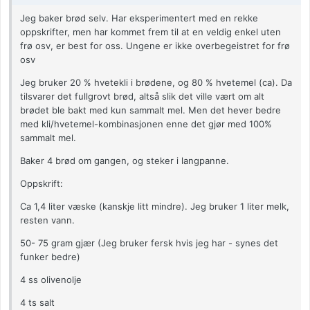
Jeg baker brød selv. Har eksperimentert med en rekke
oppskrifter, men har kommet frem til at en veldig enkel uten
frø osv, er best for oss. Ungene er ikke overbegeistret for frø
osv
Jeg bruker 20 % hvetekli i brødene, og 80 % hvetemel (ca). Da
tilsvarer det fullgrovt brød, altså slik det ville vært om alt
brødet ble bakt med kun sammalt mel. Men det hever bedre
med kli/hvetemel-kombinasjonen enne det gjør med 100%
sammalt mel.
Baker 4 brød om gangen, og steker i langpanne.
Oppskrift:
Ca 1,4 liter væske (kanskje litt mindre). Jeg bruker 1 liter melk,
resten vann.
50- 75 gram gjær (Jeg bruker fersk hvis jeg har - synes det
funker bedre)
4 ss olivenolje
4 ts salt