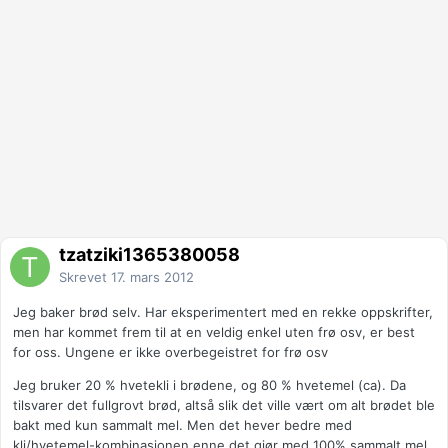
tzatziki1365380058
Skrevet
17. mars 2012
Jeg baker brød selv. Har eksperimentert med en rekke oppskrifter,
men har kommet frem til at en veldig enkel uten frø osv, er best
for oss. Ungene er ikke overbegeistret for frø osv
Jeg bruker 20 % hvetekli i brødene, og 80 % hvetemel (ca). Da
tilsvarer det fullgrovt brød, altså slik det ville vært om alt brødet ble
bakt med kun sammalt mel. Men det hever bedre med
kli/hvetemel-kombinasjonen enne det gjør med 100% sammalt mel.