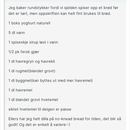
Jeg baker rundstykker fordi vi sjelden spiser opp et brød før
det er tørt, men oppskriften kan helt fint brukes til brød.
1 boks yoghurt naturell
5 dl vann
1 spiseskje sirup løst i vann
1/2 pk fersk gjær
1 dl havregryn og havrekli
1 dl rugmel(blandet grovt)
1 dl byggmel(kan byttes ut med mer havremel)
1 dl havremel
1 dl blandet grovt hvetemel
siktet hvetemel til deigen er passe
Ellers har jeg helt dilla på no-knead bread for tiden, det blir så
godt! Og det er enkelt å variere:-)