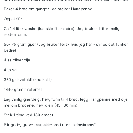
Baker 4 brød om gangen, og steker i langpanne.
Oppskrift:
Ca 1,4 liter væske (kanskje litt mindre). Jeg bruker 1 liter melk,
resten vann.
50- 75 gram gjær (Jeg bruker fersk hvis jeg har - synes det funker
bedre)
4 ss olivenolje
4 ts salt
360 gr hvetekli (kruskakli)
1440 gram hvetemel
Lag vanlig gjærdeig, hev, form til 4 brød, legg i langpanne med olje
mellom brødene, hev igjen (45- 60 min)
Stek 1 time ved 180 grader
Blir gode, grove matpakkebrød uten "krimskrams".