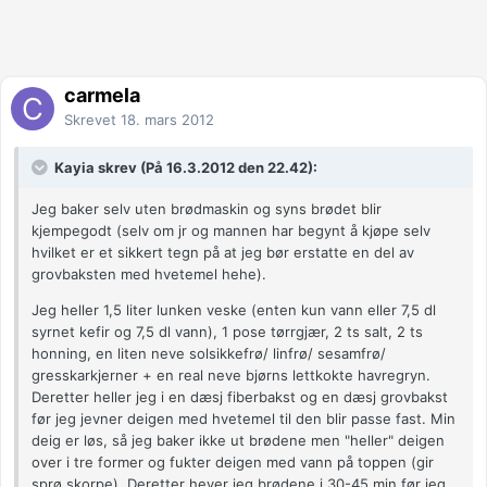
carmela
Skrevet
18. mars 2012
Kayia skrev (På 16.3.2012 den 22.42):
Jeg baker selv uten brødmaskin og syns brødet blir
kjempegodt (selv om jr og mannen har begynt å kjøpe selv
hvilket er et sikkert tegn på at jeg bør erstatte en del av
grovbaksten med hvetemel hehe).
Jeg heller 1,5 liter lunken veske (enten kun vann eller 7,5 dl
syrnet kefir og 7,5 dl vann), 1 pose tørrgjær, 2 ts salt, 2 ts
honning, en liten neve solsikkefrø/ linfrø/ sesamfrø/
gresskarkjerner + en real neve bjørns lettkokte havregryn.
Deretter heller jeg i en dæsj fiberbakst og en dæsj grovbakst
før jeg jevner deigen med hvetemel til den blir passe fast. Min
deig er løs, så jeg baker ikke ut brødene men "heller" deigen
over i tre former og fukter deigen med vann på toppen (gir
sprø skorpe). Deretter hever jeg brødene i 30-45 min før jeg