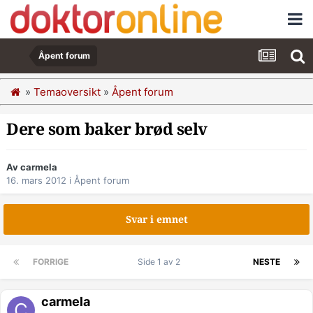
Åpent forum
»
Temaoversikt
»
Åpent forum
Dere som baker brød selv
Av carmela
16. mars 2012
i
Åpent forum
Svar i emnet
FORRIGE
Side 1 av 2
NESTE
carmela