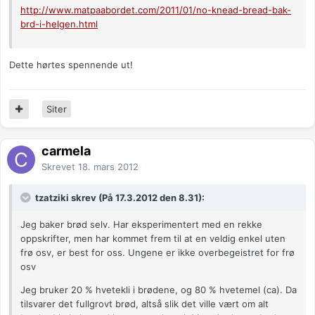
http://www.matpaabordet.com/2011/01/no-knead-bread-bak-
brd-i-helgen.html
Dette hørtes spennende ut!
Siter
carmela
Skrevet
18. mars 2012
tzatziki skrev (På 17.3.2012 den 8.31):
Jeg baker brød selv. Har eksperimentert med en rekke
oppskrifter, men har kommet frem til at en veldig enkel uten
frø osv, er best for oss. Ungene er ikke overbegeistret for frø
osv
Jeg bruker 20 % hvetekli i brødene, og 80 % hvetemel (ca). Da
tilsvarer det fullgrovt brød, altså slik det ville vært om alt