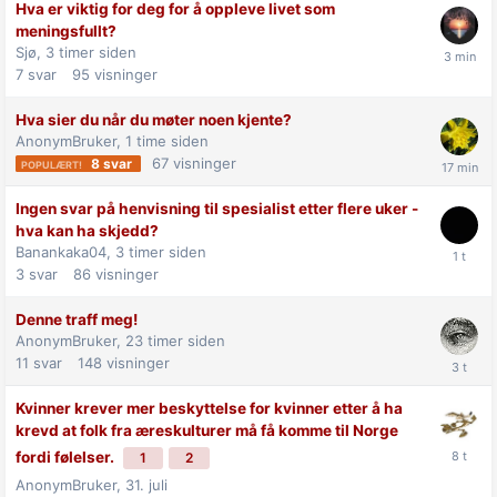
Hva er viktig for deg for å oppleve livet som
meningsfullt?
Sjø,
3 timer siden
7
svar
95
visninger
Hva sier du når du møter noen kjente?
AnonymBruker,
1 time siden
67
visninger
8
svar
Ingen svar på henvisning til spesialist etter flere uker -
hva kan ha skjedd?
Banankaka04,
3 timer siden
3
svar
86
visninger
Denne traff meg!
AnonymBruker,
23 timer siden
11
svar
148
visninger
Kvinner krever mer beskyttelse for kvinner etter å ha
krevd at folk fra æreskulturer må få komme til Norge
fordi følelser.
1
2
AnonymBruker,
31. juli