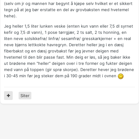
(selv om jr og mannen har begynt å kjøpe selv hvilket er et sikkert
tegn på at jeg bør erstatte en del av grovbaksten med hvetemel
hehe).
Jeg heller 1,5 liter lunken veske (enten kun vann eller 7,5 dl syrnet
kefir og 7,5 dl vann), 1 pose tørrgjær, 2 ts salt, 2 ts honning, en
liten neve solsikkefrø/ linfrø/ sesamfrø/ gresskarkjerner + en real
neve bjørns lettkokte havregryn. Deretter heller jeg i en dæsj
fiberbakst og en dæsj grovbakst før jeg jevner deigen med
hvetemel til den blir passe fast. Min deig er løs, så jeg baker ikke
ut brødene men "heller" deigen over i tre former og fukter deigen
med vann på toppen (gir sprø skorpe). Deretter hever jeg brødene
i 30-45 min før jeg steker dem på 190 grader midt i ovnen
Siter