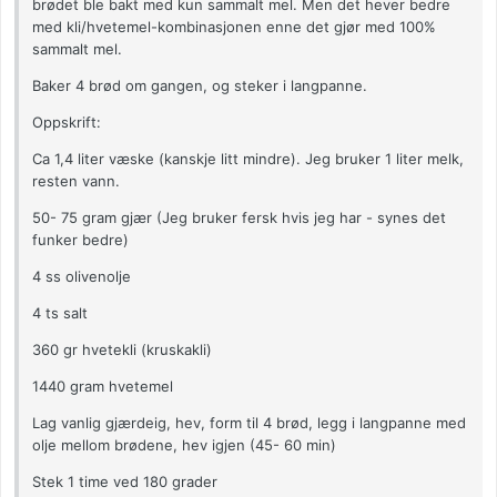
brødet ble bakt med kun sammalt mel. Men det hever bedre
med kli/hvetemel-kombinasjonen enne det gjør med 100%
sammalt mel.
Baker 4 brød om gangen, og steker i langpanne.
Oppskrift:
Ca 1,4 liter væske (kanskje litt mindre). Jeg bruker 1 liter melk,
resten vann.
50- 75 gram gjær (Jeg bruker fersk hvis jeg har - synes det
funker bedre)
4 ss olivenolje
4 ts salt
360 gr hvetekli (kruskakli)
1440 gram hvetemel
Lag vanlig gjærdeig, hev, form til 4 brød, legg i langpanne med
olje mellom brødene, hev igjen (45- 60 min)
Stek 1 time ved 180 grader