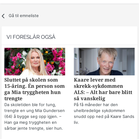
Gå til emneliste
VI FORESLÅR OGSÅ
Sluttet på skolen som
Kaare lever med
15-åring. Én person som
skrekk-sykdommen
ga Mia tryggheten hun
ALS: – Alt har bare blitt
trengte
så vanskelig
Da skoletiden ble for tung,
På få måneder har den
trengte en ung Mia Gundersen
uhelbredelige sykdommen
(64) å bygge seg opp igjen. –
snudd opp ned på Kaare Sands
Han ga meg tryggheten en
liv.
sårbar jente trengte, sier hun.