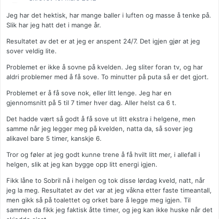
Jeg har det hektisk, har mange baller i luften og masse å tenke på.
Slik har jeg hatt det i mange år.
Resultatet av det er at jeg er anspent 24/7. Det igjen gjør at jeg
sover veldig lite.
Problemet er ikke å sovne på kvelden. Jeg sliter foran tv, og har
aldri problemer med å få sove. To minutter på puta så er det gjort.
Problemet er å få sove nok, eller litt lenge. Jeg har en
gjennomsnitt på 5 til 7 timer hver dag. Aller helst ca 6 t.
Det hadde vært så godt å få sove ut litt ekstra i helgene, men
samme når jeg legger meg på kvelden, natta da, så sover jeg
alikavel bare 5 timer, kanskje 6.
Tror og føler at jeg godt kunne trene å få hvilt litt mer, i allefall i
helgen, slik at jeg kan bygge opp litt energi igjen.
Fikk låne to Sobril nå i helgen og tok disse lørdag kveld, natt, når
jeg la meg. Resultatet av det var at jeg våkna etter faste timeantall,
men gikk så på toalettet og orket bare å legge meg igjen. Til
sammen da fikk jeg faktisk åtte timer, og jeg kan ikke huske når det