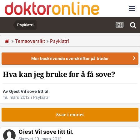
Psykiatri
»
Temaoversikt
»
Psykiatri
Mer beskrivende overskrifter på tråder
Hva kan jeg bruke for å få sove?
Av Gjest Vil sove litt til.
19. mars 2012
i
Psykiatri
Svar i emnet
Gjest Vil sove litt til.
Skrevet
19. mars 2012