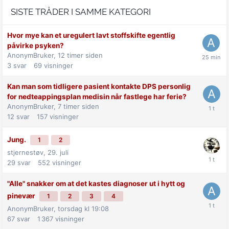
SISTE TRÅDER I SAMME KATEGORI
Hvor mye kan et uregulert lavt stoffskifte egentlig
påvirke psyken?
AnonymBruker,
12 timer siden
3
svar
69
visninger
Kan man som tidligere pasient kontakte DPS personlig
for nedteappingsplan medisin når fastlege har ferie?
AnonymBruker,
7 timer siden
12
svar
157
visninger
Jung.
1
2
stjernestøv,
29. juli
29
svar
552
visninger
"Alle" snakker om at det kastes diagnoser ut i hytt og
pinevær
1
2
3
4
AnonymBruker,
torsdag kl 19:08
67
svar
1 367
visninger