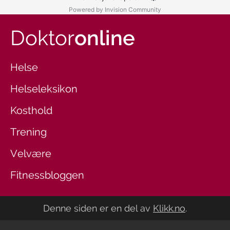
Powered by Invision Community
Doktor
online
Helse
Helseleksikon
Kosthold
Trening
Velvære
Fitnessbloggen
Denne siden er en del av
Klikk.no
.