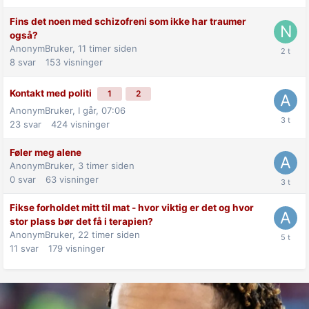
Fins det noen med schizofreni som ikke har traumer
også?
AnonymBruker,
11 timer siden
8
svar
153
visninger
Kontakt med politi
1
2
AnonymBruker,
I går, 07:06
23
svar
424
visninger
Føler meg alene
AnonymBruker,
3 timer siden
0
svar
63
visninger
Fikse forholdet mitt til mat - hvor viktig er det og hvor
stor plass bør det få i terapien?
AnonymBruker,
22 timer siden
11
svar
179
visninger