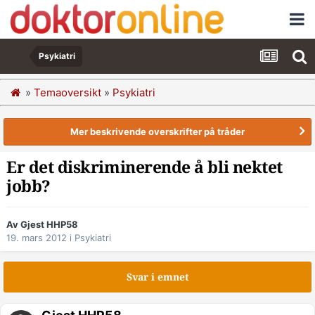
Psykiatri
»
Temaoversikt
»
Psykiatri
Mer beskrivende overskrifter på tråder
Er det diskriminerende å bli nektet
jobb?
Av Gjest HHP58
19. mars 2012
i
Psykiatri
Svar i emnet