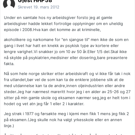
Gjest HHP58
Skrevet
19. mars 2012
Under en samtale hos ny arbeidsgiver forsto jeg at gamle
arbeidsgiver hadde lekket fortrolige opplyninger om en uheldig
episode i 2008.Hva kan det komme av at kriminelle,
akoholikere og narkomane for "en sjangse til" men ikke de som en
gang i livet har hatt en knekk av psykisk type av kortere eller
lengre varighet.Vi snakker jo om 10 av 50 år.Eller 1/5 del.Skal ikke
nå skylde på psykiatrien,medisiner eller dosering,bare preasntere
fakta.
Nå som hele norge skriker etter arbeidskraft og vi ikke får tak i nok
fra utlandet,bør vel de som kan ta de enklere jobbene slik at de
med utdannelse kan ta de andre,innen oljeindustrien eller andre
steder.Jeg har nærmest mareritt hvor jeg i en alder av 25-26 og 27
sitter på min gamle skole og eksamen nærmer seg,jeg er helt tom i
hodet og vet atn jeg får 1 eller 2 i karakter.
Jeg strøk i 1977 og førsøkte meg i kjemi men fikk 1 mens jeg fikk 2
på eksamen.(Jeg skulle nok ha valgt yrkesskole eller en annen
linje.)