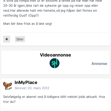
Å sitte på rompa livet ut er slitsomt å tenke på når man har hele
20-30 år igjen,ikke rart de sykeste gir opp og reiser opp eller
ned.Har allerede hatt min helvete,så jeg håper det finnes en
rettferdig Gud? (Opp?)
Man blir ikke frisk av å late seg!
Siter
Videoannonse
Annonse
InMyPlace
Skrevet
20. mars 2012
Selvfølgelig er aberet ved å tidligere blitt nektet jobb aktuelt. Hva
tror du?