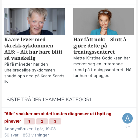
Kaare lever med
Har fått nok: – Slutt å
skrekk-sykdommen
gjøre dette på
ALS: – Alt har bare blitt
treningssenteret
så vanskelig
Mette Kirstine Goddiksen har
merket seg en irriterende
På få måneder har den
trend på treningssenteret. Nå
uhelbredelige sykdommen
tar hun et oppgjør.
snudd opp ned på Kaare Sands
liv.
SISTE TRÅDER I SAMME KATEGORI
"Alle" snakker om at det kastes diagnoser ut i hytt og
pinevær
1
2
3
AnonymBruker,
I går, 19:08
50
svar
853
visninger