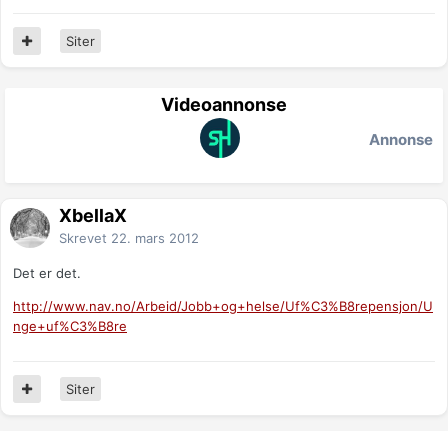
Siter
Videoannonse
Annonse
XbellaX
Skrevet
22. mars 2012
Det er det.
http://www.nav.no/Arbeid/Jobb+og+helse/Uf%C3%B8repensjon/U
nge+uf%C3%B8re
Siter