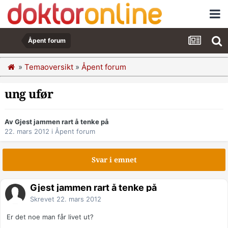
Åpent forum
»
Temaoversikt
»
Åpent forum
ung ufør
Av Gjest jammen rart å tenke på
22. mars 2012
i
Åpent forum
Svar i emnet
Gjest jammen rart å tenke på
Skrevet
22. mars 2012
Er det noe man får livet ut?