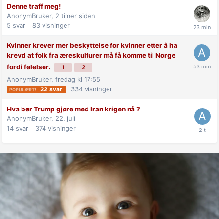
Denne traff meg!
AnonymBruker,
2 timer siden
5
svar
83
visninger
Kvinner krever mer beskyttelse for kvinner etter å ha
krevd at folk fra æreskulturer må få komme til Norge
fordi følelser.
1
2
AnonymBruker,
fredag kl 17:55
334
visninger
22
svar
Hva bør Trump gjøre med Iran krigen nå ?
AnonymBruker,
22. juli
14
svar
374
visninger