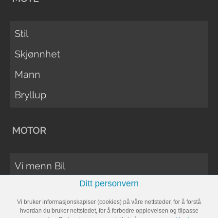
Stil
Skjønnhet
Mann
Bryllup
MOTOR
Vi menn Bil
Ditt personvern
Biltester
Vi bruker informasjonskaplser (cookies) på våre nettsteder, for å forstå
Vi Menn Båt
hvordan du bruker nettstedet, for å forbedre opplevelsen og tilpasse