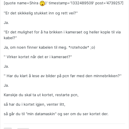
[quote name=Shira
)' timestamp='1332489509' post='4739257]
''Er det skikkelig stukket inn og rett vei?''
Ja.
''Er det mulighet for å ha brikken i kameraet og heller kople til via
kabel?''
Ja, om noen finner kabelen til meg. *rotehode* ;o)
'' VIrker kortet når det er i kameraet?''
Ja.
'' Har du klart å lese av bilder på pcn før med den minnebrikken?''
Ja.
Kanskje du skal ta ut kortet, restarte pcn,
så har du i kortet igjen, venter litt,
så går du til "min datamaskin" og ser om du ser kortet der.