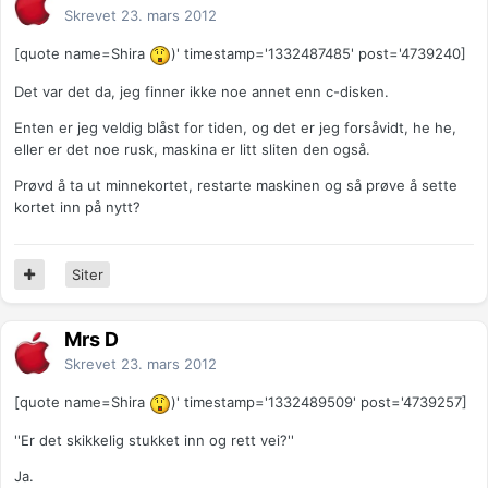
Skrevet
23. mars 2012
[quote name=Shira
)' timestamp='1332487485' post='4739240]
Det var det da, jeg finner ikke noe annet enn c-disken.
Enten er jeg veldig blåst for tiden, og det er jeg forsåvidt, he he,
eller er det noe rusk, maskina er litt sliten den også.
Prøvd å ta ut minnekortet, restarte maskinen og så prøve å sette
kortet inn på nytt?
Siter
Mrs D
Skrevet
23. mars 2012
[quote name=Shira
)' timestamp='1332489509' post='4739257]
''Er det skikkelig stukket inn og rett vei?''
Ja.