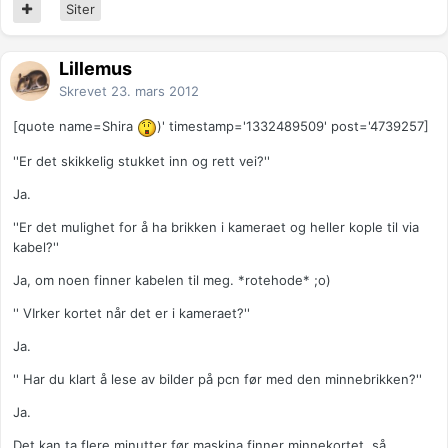
Siter
Lillemus
Skrevet
23. mars 2012
[quote name=Shira
)' timestamp='1332489509' post='4739257]
''Er det skikkelig stukket inn og rett vei?''
Ja.
''Er det mulighet for å ha brikken i kameraet og heller kople til via
kabel?''
Ja, om noen finner kabelen til meg. *rotehode* ;o)
'' VIrker kortet når det er i kameraet?''
Ja.
'' Har du klart å lese av bilder på pcn før med den minnebrikken?''
Ja.
Det kan ta flere minutter før maskina finner minnekortet, så