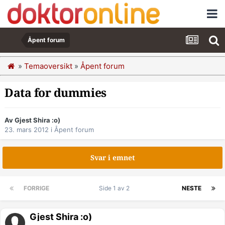
Åpent forum
»
Temaoversikt
»
Åpent forum
Data for dummies
Av Gjest Shira :o)
23. mars 2012
i
Åpent forum
Svar i emnet
FORRIGE
Side 1 av 2
NESTE
Gjest Shira :o)