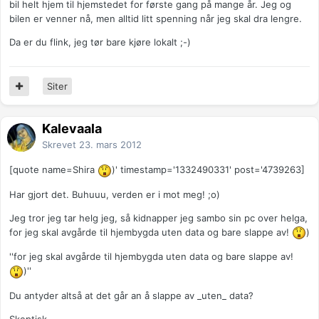
bil helt hjem til hjemstedet for første gang på mange år. Jeg og
bilen er venner nå, men alltid litt spenning når jeg skal dra lengre.
Da er du flink, jeg tør bare kjøre lokalt ;-)
Siter
Kalevaala
Skrevet
23. mars 2012
[quote name=Shira
)' timestamp='1332490331' post='4739263]
Har gjort det. Buhuuu, verden er i mot meg! ;o)
Jeg tror jeg tar helg jeg, så kidnapper jeg sambo sin pc over helga,
for jeg skal avgårde til hjembygda uten data og bare slappe av!
)
''for jeg skal avgårde til hjembygda uten data og bare slappe av!
)''
Du antyder altså at det går an å slappe av _uten_ data?
Skeptisk.