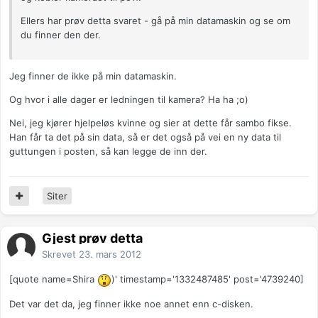
Ellers har prøv detta svaret - gå på min datamaskin og se om
du finner den der.
Jeg finner de ikke på min datamaskin.
Og hvor i alle dager er ledningen til kamera? Ha ha ;o)
Nei, jeg kjører hjelpeløs kvinne og sier at dette får sambo fikse.
Han får ta det på sin data, så er det også på vei en ny data til
guttungen i posten, så kan legge de inn der.
Siter
Gjest prøv detta
Skrevet
23. mars 2012
[quote name=Shira
)' timestamp='1332487485' post='4739240]
Det var det da, jeg finner ikke noe annet enn c-disken.