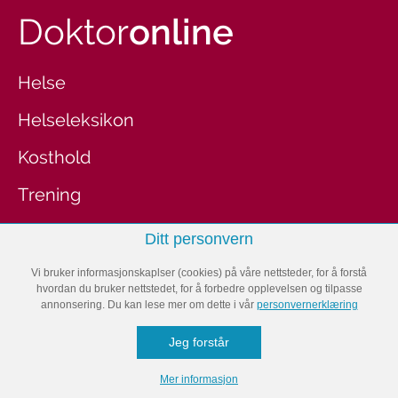
Doktor
online
Helse
Helseleksikon
Kosthold
Trening
Velvære
Ditt personvern
Fitnessbloggen
Vi bruker informasjonskaplser (cookies) på våre nettsteder, for å forstå
hvordan du bruker nettstedet, for å forbedre opplevelsen og tilpasse
annonsering. Du kan lese mer om dette i vår
personvernerklæring
Denne siden er en del av
Klikk.no
.
Jeg forstår
Mer informasjon
BOLIG