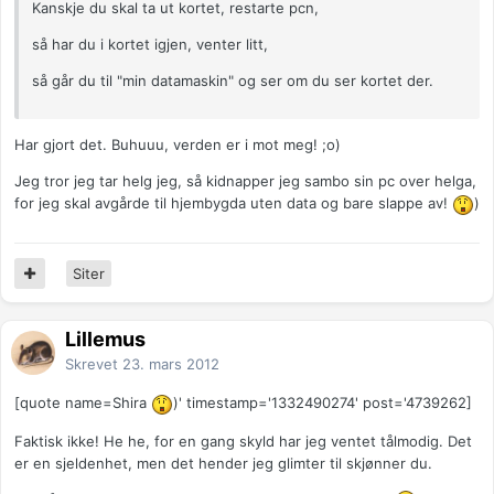
Kanskje du skal ta ut kortet, restarte pcn,
så har du i kortet igjen, venter litt,
så går du til "min datamaskin" og ser om du ser kortet der.
Har gjort det. Buhuuu, verden er i mot meg! ;o)
Jeg tror jeg tar helg jeg, så kidnapper jeg sambo sin pc over helga,
for jeg skal avgårde til hjembygda uten data og bare slappe av!
)
Siter
Lillemus
Skrevet
23. mars 2012
[quote name=Shira
)' timestamp='1332490274' post='4739262]
Faktisk ikke! He he, for en gang skyld har jeg ventet tålmodig. Det
er en sjeldenhet, men det hender jeg glimter til skjønner du.