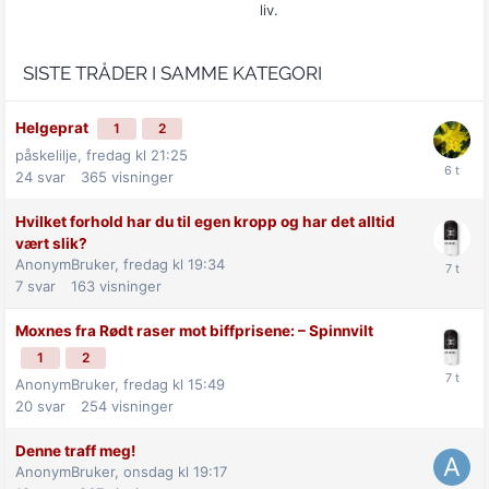
liv.
SISTE TRÅDER I SAMME KATEGORI
Helgeprat
1
2
påskelilje,
fredag kl 21:25
24
svar
365
visninger
Hvilket forhold har du til egen kropp og har det alltid
vært slik?
AnonymBruker,
fredag kl 19:34
7
svar
163
visninger
Moxnes fra Rødt raser mot biff­prisene: –⁠ Spinnvilt
1
2
AnonymBruker,
fredag kl 15:49
20
svar
254
visninger
Denne traff meg!
AnonymBruker,
onsdag kl 19:17