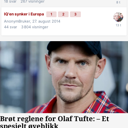
18
svar
267
visninger
IQ'en synker i Europa
1
2
3
AnonymBruker,
27. august 2014
44
svar
3 804
visninger