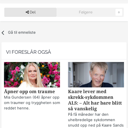
Del
Følgere
0
Gå til emneliste
VI FORESLÅR OGSÅ
Åpner opp om traume
Kaare lever med
skrekk-sykdommen
Mia Gundersen (64) åpner opp
om traumer og tryggheten som
ALS: – Alt har bare blitt
reddet henne.
så vanskelig
På få måneder har den
uhelbredelige sykdommen
snudd opp ned på Kaare Sands