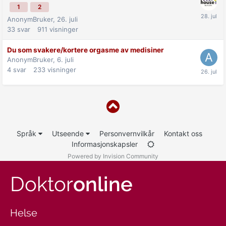
1
2
AnonymBruker,
26. juli
33
svar
911
visninger
Du som svakere/kortere orgasme av medisiner
AnonymBruker,
6. juli
4
svar
233
visninger
Språk
Utseende
Personvernvilkår
Kontakt oss
Informasjonskapsler
Powered by Invision Community
Doktor
online
Helse