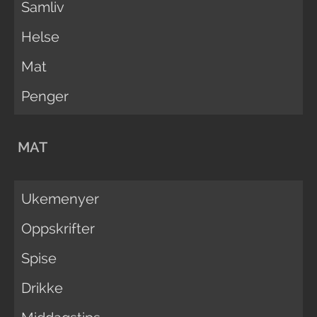
Samliv
Helse
Mat
Penger
MAT
Ukemenyer
Oppskrifter
Spise
Drikke