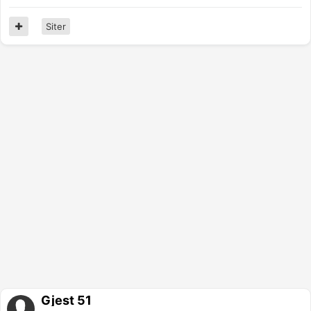
Siter
Gjest 51