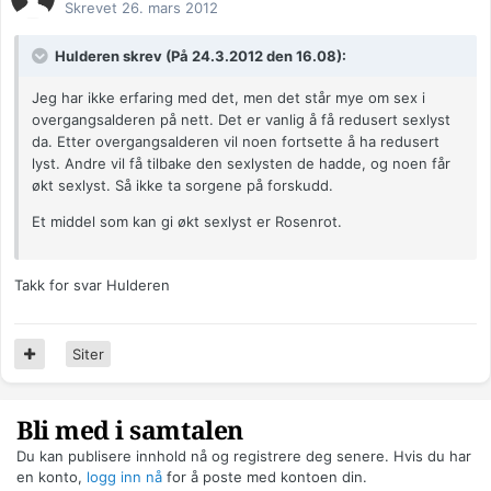
Skrevet
26. mars 2012
Hulderen skrev (På 24.3.2012 den 16.08):
Jeg har ikke erfaring med det, men det står mye om sex i
overgangsalderen på nett. Det er vanlig å få redusert sexlyst
da. Etter overgangsalderen vil noen fortsette å ha redusert
lyst. Andre vil få tilbake den sexlysten de hadde, og noen får
økt sexlyst. Så ikke ta sorgene på forskudd.
Et middel som kan gi økt sexlyst er Rosenrot.
Takk for svar Hulderen
Siter
Bli med i samtalen
Du kan publisere innhold nå og registrere deg senere. Hvis du har
en konto,
logg inn nå
for å poste med kontoen din.