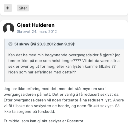
Siter
Gjest Hulderen
Skrevet
24. mars 2012
51 skrev (På 23.3.2012 den 9.29):
Kan det ha med min begynnende overgangsdalder å gjøre? jeg
tenner ikke på noe som helst lenger???? Vil det da være slik at
sex er over og ut for meg, eller kan lysten komme tilbake ??
Noen som har erfaringer med dette??
Jeg har ikke erfaring med det, men det står mye om sex i
overgangsalderen på nett. Det er vanlig å få redusert sexlyst da.
Etter overgangsalderen vil noen fortsette å ha redusert lyst. Andre
vil få tilbake den sexlysten de hadde, og noen får økt sexlyst. Så
ikke ta sorgene på forskudd.
Et middel som kan gi økt sexlyst er Rosenrot.