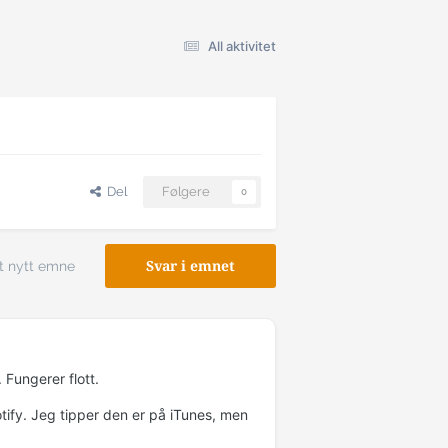
All aktivitet
Del
Følgere
0
t nytt emne
Svar i emnet
 Fungerer flott.
tify. Jeg tipper den er på iTunes, men