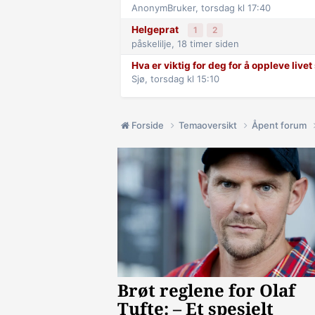
AnonymBruker,
torsdag kl 17:40
Helgeprat
1
2
påskelilje,
18 timer siden
Hva er viktig for deg for å oppleve live
Sjø,
torsdag kl 15:10
Forside
Temaoversikt
Åpent forum