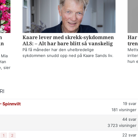
n
Kaare lever med skrekk-sykdommen
Har 
un
ALS: – Alt har bare blitt så vanskelig
tren
På få måneder har den uhelbredelige
Mette
sykdommen snudd opp ned på Kaare Sands liv.
irrit
 Mia
hun e
Han
, sier
RI
19
svar
⁠ Spinnvilt
181
visninger
44
svar
3 723
visninger
22
svar
1
2