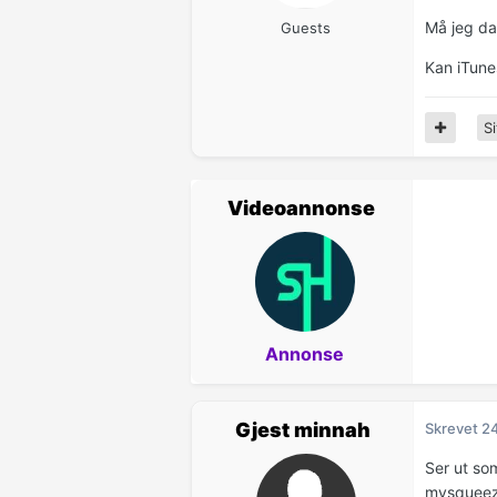
Må jeg d
Guests
Kan iTune
Si
Videoannonse
Annonse
Gjest minnah
Skrevet
24
Ser ut som
mysqueez