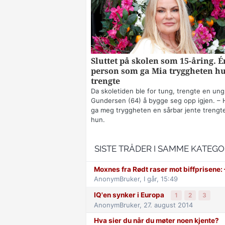
Sluttet på skolen som 15-åring. É
person som ga Mia tryggheten h
trengte
Da skoletiden ble for tung, trengte en ung
Gundersen (64) å bygge seg opp igjen. – 
ga meg tryggheten en sårbar jente trengte
hun.
SISTE TRÅDER I SAMME KATEGO
Moxnes fra Rødt raser mot biff­prisene: –
AnonymBruker,
I går, 15:49
IQ'en synker i Europa
1
2
3
AnonymBruker,
27. august 2014
Hva sier du når du møter noen kjente?