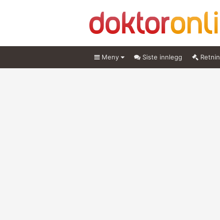
Meny
Siste innlegg
Retnin