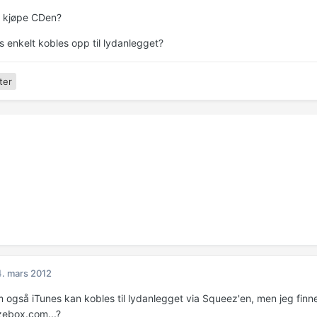
a kjøpe CDen?
s enkelt kobles opp til lydanlegget?
ter
. mars 2012
 også iTunes kan kobles til lydanlegget via Squeez'en, men jeg finner
ebox.com...?