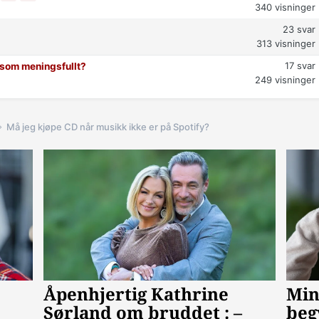
340
visninger
23
svar
313
visninger
17
svar
t som meningsfullt?
249
visninger
Må jeg kjøpe CD når musikk ikke er på Spotify?