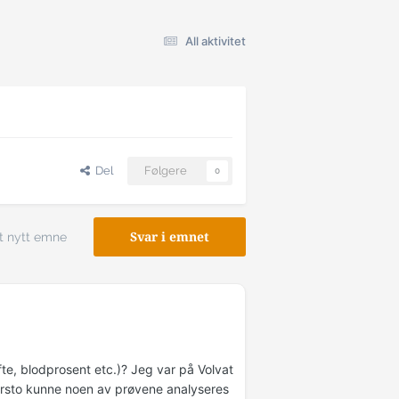
All aktivitet
Del
Følgere
0
t nytt emne
Svar i emnet
fte, blodprosent etc.)? Jeg var på Volvat
 forsto kunne noen av prøvene analyseres