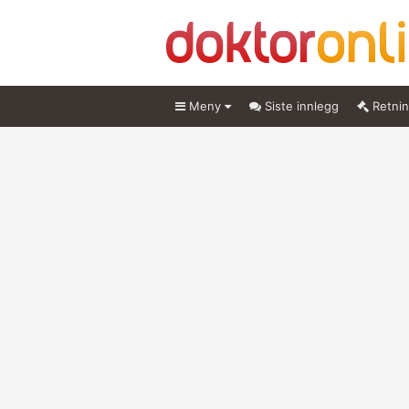
Meny
Siste innlegg
Retnin