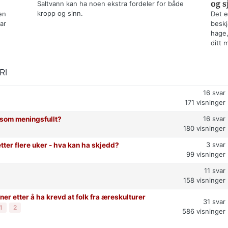
og s
Saltvann kan ha noen ekstra fordeler for både
kropp og sinn.
en
Det e
ar
beskj
hage,
ditt 
RI
16
svar
171
visninger
16
svar
t som meningsfullt?
180
visninger
3
svar
etter flere uker - hva kan ha skjedd?
99
visninger
11
svar
158
visninger
er etter å ha krevd at folk fra æreskulturer
31
svar
1
2
586
visninger