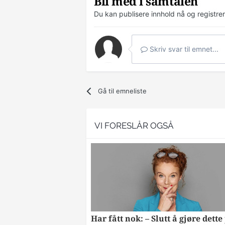
Bli med i samtalen
Du kan publisere innhold nå og registre
Skriv svar til emnet...
Gå til emneliste
VI FORESLÅR OGSÅ
Har fått nok: – Slutt å gjøre dette