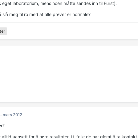
s eget laboratorium, mens noen måtte sendes inn til Fürst).
 slå meg til ro med at alle prøver er normale?
ter
. mars 2012
er?
 alltid uansett for å høre resultater, i tilfelle de har glemt å ta kontakt