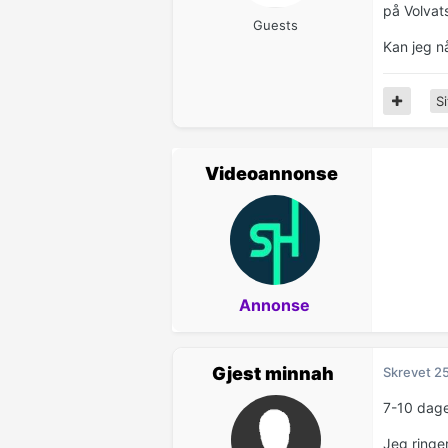
på Volvat
Guests
Kan jeg nå
Si
Videoannonse
Annonse
Gjest minnah
Skrevet
25
7-10 dag
Jeg ringer