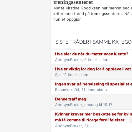
treningssenteret
Mette Kirstine Goddiksen har merket seg 
irriterende trend på treningssenteret. Nå t
hun et oppgjør.
SISTE TRÅDER I SAMME KATEGO
Hva sier du når du møter noen kjente?
AnonymBruker,
9 timer siden
Hva er viktig for deg for å oppleve live
Sjø,
11 timer siden
Ingen svar på henvisning til spesialist 
Banankaka04,
11 timer siden
Denne traff meg!
AnonymBruker,
onsdag kl 19:17
Kvinner krever mer beskyttelse for kvinn
må få komme til Norge fordi følelser.
AnonymBruker,
31. juli