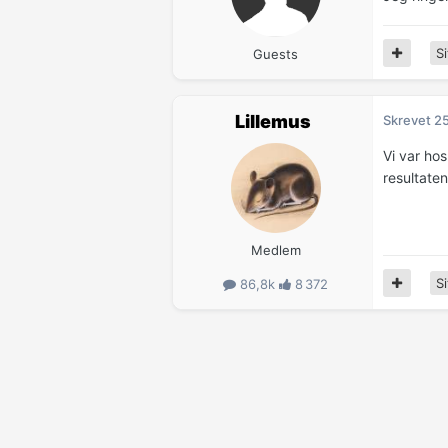
Si
Guests
Lillemus
Skrevet
25
Vi var hos
resultaten
Medlem
Si
86,8k
8 372