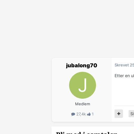
jubalong70
Skrevet
25
Etter en u
Medlem
Si
27,4k
1