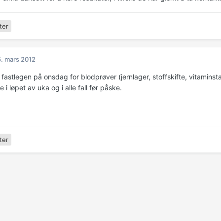
ter
. mars 2012
 fastlegen på onsdag for blodprøver (jernlager, stoffskifte, vitaminsta
e i løpet av uka og i alle fall før påske.
ter