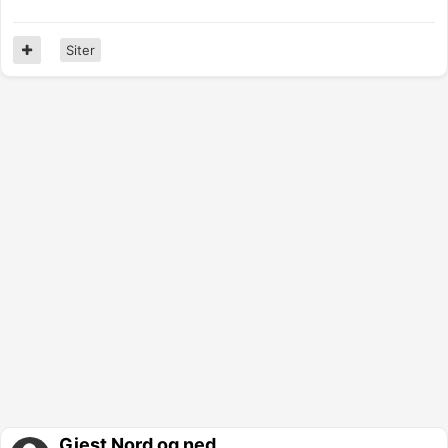
Siter
Gjest Nord og ned.