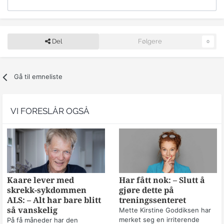
Del
Følgere
0
Gå til emneliste
VI FORESLÅR OGSÅ
Kaare lever med
Har fått nok: – Slutt å
skrekk-sykdommen
gjøre dette på
ALS: – Alt har bare blitt
treningssenteret
så vanskelig
Mette Kirstine Goddiksen har
merket seg en irriterende
På få måneder har den