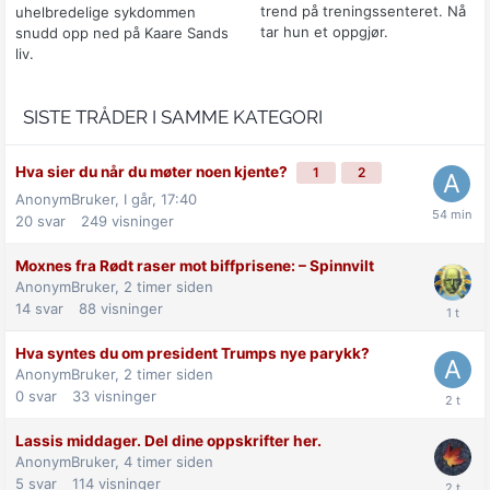
trend på treningssenteret. Nå
uhelbredelige sykdommen
tar hun et oppgjør.
snudd opp ned på Kaare Sands
liv.
SISTE TRÅDER I SAMME KATEGORI
Hva sier du når du møter noen kjente?
1
2
AnonymBruker,
I går, 17:40
20
svar
249
visninger
Moxnes fra Rødt raser mot biff­prisene: –⁠ Spinnvilt
AnonymBruker,
2 timer siden
14
svar
88
visninger
Hva syntes du om president Trumps nye parykk?
AnonymBruker,
2 timer siden
0
svar
33
visninger
Lassis middager. Del dine oppskrifter her.
AnonymBruker,
4 timer siden
5
svar
114
visninger