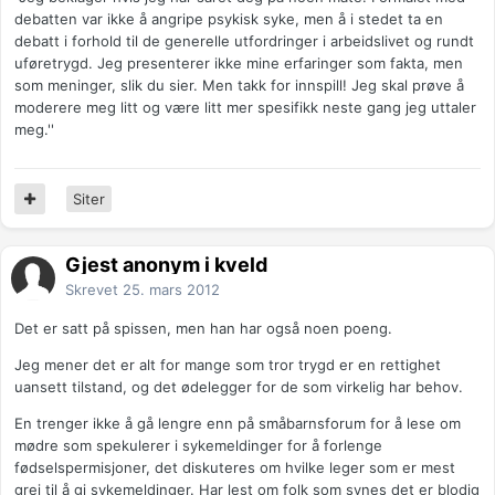
debatten var ikke å angripe psykisk syke, men å i stedet ta en
debatt i forhold til de generelle utfordringer i arbeidslivet og rundt
uføretrygd. Jeg presenterer ikke mine erfaringer som fakta, men
som meninger, slik du sier. Men takk for innspill! Jeg skal prøve å
moderere meg litt og være litt mer spesifikk neste gang jeg uttaler
meg.''
Siter
Gjest anonym i kveld
Skrevet
25. mars 2012
Det er satt på spissen, men han har også noen poeng.
Jeg mener det er alt for mange som tror trygd er en rettighet
uansett tilstand, og det ødelegger for de som virkelig har behov.
En trenger ikke å gå lengre enn på småbarnsforum for å lese om
mødre som spekulerer i sykemeldinger for å forlenge
fødselspermisjoner, det diskuteres om hvilke leger som er mest
grei til å gi sykemeldinger. Har lest om folk som synes det er blodig