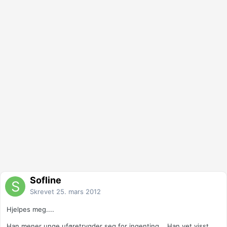
Sofline
Skrevet
25. mars 2012
Hjelpes meg....
Han mener unge uføretrygder seg for ingenting... Han vet visst