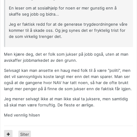
En leser om at sosialhjelp for noen er mer gunstig enn å
skaffe seg jobb og bidra...
Jeg er faktisk redd for at de generøse trygdeordningene våre
kommer til å skade oss. Og jeg synes det er fryktelig trist for
de som virkelig trenger det.
Men kjære deg, det er folk som jukser på jobb også, uten at man
avskaffer jobbmarkedet av den grunn.
Selvsagt kan man ansette en haug med folk til å være "politi", men
det vil sannsynligvis koste langt mer enn det man sparer. Man ser
også at de gangene hvor NAV har tatt noen, så har de ofte brukt
langt mer penger på å finne de som jukser enn de faktisk får igjen.
Jeg mener selvagt ikke at man ikke skal ta juksere, men samtidig
så skal man være fornuftig. De fleste er ærlige.
Med vennlig hilsen
Siter