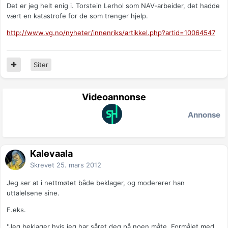
Det er jeg helt enig i. Torstein Lerhol som NAV-arbeider, det hadde
vært en katastrofe for de som trenger hjelp.
http://www.vg.no/nyheter/innenriks/artikkel.php?artid=10064547
Siter
Videoannonse
Annonse
Kalevaala
Skrevet
25. mars 2012
Jeg ser at i nettmøtet både beklager, og modererer han
uttalelsene sine.
F.eks.
''Jeg beklager hvis jeg har såret deg på noen måte. Formålet med