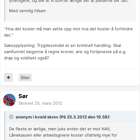
ytterligere, og slik at vi som er ærlige ser at jukserne blir tatt.
Med vennlig hilsen
''Hva det koster må man sette opp mot hva det koster å forhindre
det.''
Saksopplysning: Trygdesvindel er en kriminell handling. Skal
samfunnet begynne å regne kroner, øre og fortjeneste på e.g.
drap og voldtekt også?
Siter
Sør
Skrevet
25. mars 2012
anonym i kveld skrev (På 25.3.2012 den 19.58):
De fleste er ærlige, men juks enten det er mot NAV,
Lånekassen eller arbeidsgivere koster ufattelig mye for