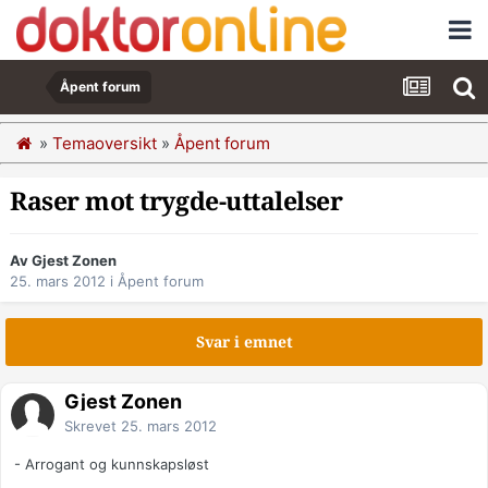
Åpent forum
»
Temaoversikt
»
Åpent forum
Raser mot trygde-uttalelser
Av Gjest Zonen
25. mars 2012
i
Åpent forum
Svar i emnet
Gjest Zonen
Skrevet
25. mars 2012
- Arrogant og kunnskapsløst