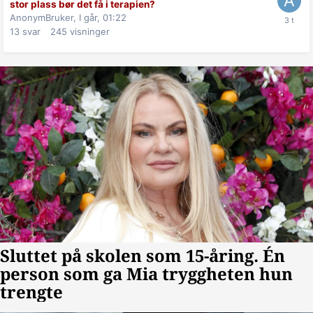
stor plass bør det få i terapien?
AnonymBruker,
I går, 01:22
13
svar
245
visninger