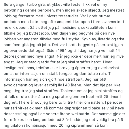
flere ganger turbo gira, utrykket ville fester fikk vel en ny
betydning i denne perioden, men ingen skade skjedd. Jeg mestret
jobb og fortsatte med universitetsstudier. Var i godt humør i
perioden men følte meg ofte anspent i kroppen i form av smerter i
hele kroppen. Så sluttet jeg på medisinen, seksualtiteten kom
tilbake og jeg byttet jobb. Den dagen jeg begynte på den nye
jobben var angsten tilbake med full styrke. Søvnløs, livredd og trist
som faen gikk jeg på jobb. Det var hardt, begynte på seroxat igjen
og overlevde det også. Siden 1994 og til i dag har jeg vel hatt 14
depresjoner med mye angst. Når jeg ikke er deprimert har jeg mye
angst. Jeg er stadig redd for at jeg skal straffes hardt. Hver
jævlige mail, sms, telefon eller brev jeg åpner er jeg overbevisst
om at er informasjon om staff, fengsel og den totale ruin. Til
informasjon har jeg aldri gjort noe straffbart. Jeg har blitt
avholdsmann og lever et rolig liv i 40 årene. Men det hjelper ikke
meg. Jeg tror jeg skal straffes. Tankene om at jeg skal straffes og
at folk er ute etter å ta meg spruter gjennom huet mitt 25 timer i
døgnet. I flere år sov jeg bare to til tre timer om natten. I perioder
har ssri virket ok men så kommer depresjonen tilbake selv på høye
doser ssri og også i de senere årene wellbutrin. Det samme gjelder
for effexor. I en lang periode på 3 år hadde jeg det veldig bra på 6
mg trilafon i kombinasjon med 20 mg cipramil men så kom