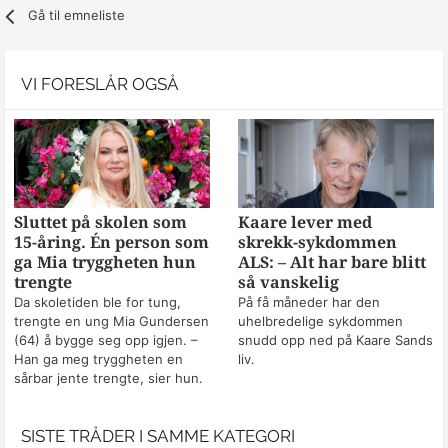
Gå til emneliste
VI FORESLÅR OGSÅ
Sluttet på skolen som
Kaare lever med
15-åring. Én person som
skrekk-sykdommen
ga Mia tryggheten hun
ALS: – Alt har bare blitt
trengte
så vanskelig
Da skoletiden ble for tung,
På få måneder har den
trengte en ung Mia Gundersen
uhelbredelige sykdommen
(64) å bygge seg opp igjen. –
snudd opp ned på Kaare Sands
Han ga meg tryggheten en
liv.
sårbar jente trengte, sier hun.
SISTE TRÅDER I SAMME KATEGORI