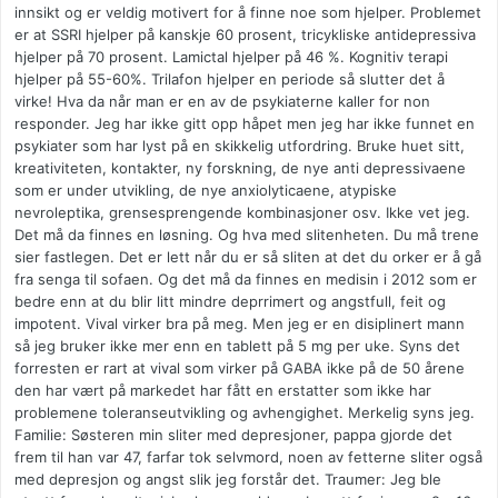
innsikt og er veldig motivert for å finne noe som hjelper. Problemet
er at SSRI hjelper på kanskje 60 prosent, tricykliske antidepressiva
hjelper på 70 prosent. Lamictal hjelper på 46 %. Kognitiv terapi
hjelper på 55-60%. Trilafon hjelper en periode så slutter det å
virke! Hva da når man er en av de psykiaterne kaller for non
responder. Jeg har ikke gitt opp håpet men jeg har ikke funnet en
psykiater som har lyst på en skikkelig utfordring. Bruke huet sitt,
kreativiteten, kontakter, ny forskning, de nye anti depressivaene
som er under utvikling, de nye anxiolyticaene, atypiske
nevroleptika, grensesprengende kombinasjoner osv. Ikke vet jeg.
Det må da finnes en løsning. Og hva med slitenheten. Du må trene
sier fastlegen. Det er lett når du er så sliten at det du orker er å gå
fra senga til sofaen. Og det må da finnes en medisin i 2012 som er
bedre enn at du blir litt mindre deprrimert og angstfull, feit og
impotent. Vival virker bra på meg. Men jeg er en disiplinert mann
så jeg bruker ikke mer enn en tablett på 5 mg per uke. Syns det
forresten er rart at vival som virker på GABA ikke på de 50 årene
den har vært på markedet har fått en erstatter som ikke har
problemene toleranseutvikling og avhengighet. Merkelig syns jeg.
Familie: Søsteren min sliter med depresjoner, pappa gjorde det
frem til han var 47, farfar tok selvmord, noen av fetterne sliter også
med depresjon og angst slik jeg forstår det. Traumer: Jeg ble