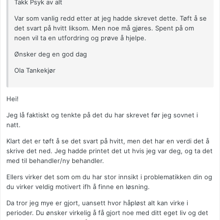
Takk Psyk av alt
Var som vanlig redd etter at jeg hadde skrevet dette. Tøft å se
det svart på hvitt liksom. Men noe må gjøres. Spent på om
noen vil ta en utfordring og prøve å hjelpe.
Ønsker deg en god dag
Ola Tankekjør
Hei!
Jeg lå faktiskt og tenkte på det du har skrevet før jeg sovnet i
natt.
Klart det er tøft å se det svart på hvitt, men det har en verdi det å
skrive det ned. Jeg hadde printet det ut hvis jeg var deg, og ta det
med til behandler/ny behandler.
Ellers virker det som om du har stor innsikt i problematikken din og
du virker veldig motivert ifh å finne en løsning.
Da tror jeg mye er gjort, uansett hvor håpløst alt kan virke i
perioder. Du ønsker virkelig å få gjort noe med ditt eget liv og det