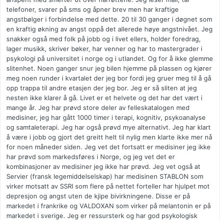
telefoner, svarer på sms og åpner brev men har kraftige
angstbølger i forbindelse med dette. 20 til 30 ganger i døgnet som
en kraftig økning av angst oppå det allerede høye angstnivået. Jeg
snakker også med folk på jobb og i livet ellers, holder foredrag,
lager musikk, skriver bøker, har venner og har to mastergrader i
psykologi på universitet i norge og i utlandet. Og for å ikke glemme
slitenhet. Noen ganger snur jeg bilen hjemme på plassen og kjører
meg noen runder i kvartalet der jeg bor fordi jeg gruer meg til å gå
opp trappa til andre etasjen der jeg bor. Jeg er så sliten at jeg
nesten ikke klarer å gå. Livet er et helvete og det har det vært i
mange år. Jeg har prøvd store deler av felleskatalogen med
medisiner, jeg har gått 1000 timer i terapi, kognitiv, psykoanalyse
og samtaleterapi. Jeg har også prøvd mye alternativt. Jeg har klart
å være i jobb og gjort det greitt helt til nylig men klarte ikke mer nå
for noen måneder siden. Jeg vet det fortsatt er medisiner jeg ikke
har prøvd som markedsføres i Norge, og jeg vet det er
kombinasjoner av medisiner jeg ikke har prøvd. Jeg vet også at
Servier (fransk legemiddelselskap) har medisinen STABLON som
virker motsatt av SSRI som flere på nettet forteller har hjulpet mot
depresjon og angst uten de kjipe bivirkningene. Disse er på
markedet i frankrike og VALDOXAN som virker på melantonin er på
markedet i sverige. Jeg er ressursterk og har god psykologisk