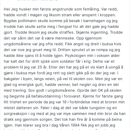
Hei Jeg husker min første angstrunde som femåring. Var redd,
hadde vondt i magen og liksom stram eller anspent i kroppen.
Bygdas politimann skulle komme på besøk i barnehagen og jeg
trodde han skulle sette meg i fengsel for alt det gale jeg hadde
gjort. Trodde liksom jeg skulle straffes. Skjønte ingenting. Trodde
det var sånn det var å være menneske. Opp igjennom
ungdomsårene var jeg ofte redd. Fikk angst og dreit i buksa hvis
det var noe jeg gruet meg til. Dritten sprutet ut av rompa og jeg
hadde ikke sjans til å holde igjen. Psykologen min i voksen alder
har kalt det for dritt sjokk som soldater får i krig. Dette var et
problem til jeg var 25 år. Etter det har jeg på et vis klart å unngå å
gjøre i buksa mye fordi jeg rett og slett gikk på do der jeg var. I
bakgater i byen, langs veien, på vei til skolen osv. Men jeg var en
glad og energisk gutt, hadde venner, bet negler og drev en del
med trening. Sov godt i ungdomsårene. Gjorde det OK på skolen
og begynte på befalsutdanning i forsvaret. Kjente for første gang
litt trishet en periode da jeg var 19 i forbindelse med at broren min
mistet datteren sin. Føler i dag at det var både tungsinn og en
sorgreaksjon i og med at jeg var mye sammen med min bror da han
drakk seg gjennom sorgen. Det tok han fire år å komme på beina
igjen. Han klarer seg bra i dag.Våren 1994 fikk jeg en jobb jeg