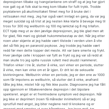
depresjonen tilbake og tvangstankene om straff og at jeg har gjort
noe galt og at folk skal ta meg kom tilbake for fullt trykk. Trodde
psykiateren på akuttmottaket filmet meg for å bruke det i
rettssaken mot meg. Jeg har også vært innlagt en gang, da var jeg
meget suicidal og så trist at jeg nesten ikke klarte å bevege meg til
tross for 300 mg wellbutrin og 100 mg lamictal og 8 mg trilafon.
ECT hjalp meg ut av den jævlige depresjonen, jeg ble glad men alt
for glad, fikk mani og globalt hukommelsestap av det. Når jeg etter
noen uker skjønte at jeg hadde vært tilstede i verden uten å vite
det så fikk jeg en paranoid psykose. Jeg trodde jeg hadde vært
redd før men dette topper det meste. Alt var bare smerte og frykt.
Hver jævlige celle i kroppen var fyllt av frykt og jeg var så redd at
man skulle tro jeg spilte russisk rullett med skudd i kammeret.
Trilafon virker i tre år, slutter å virke, ssri virker en periode, slutter
å virke, men kan virke om et år igjen. Er drit lei de seksuelle
bivirkningene. Wellbutrin virker en periode, jeg er den ene av 1000
som får impotens av wellbutrin, så slutter det å virke, anafranil
tålte jeg ikke, mistet hår og fikk ikke puste. Diagnosene jeg har fått
opp igjennom er tilbakevendene depresjon i det bipolare
spekteret. angst er et fremtredene symptom ved depresjon. Når
jeg ikke er deprimert (noen få måneder innimellom) så er jeg
sprutfull med angst, jeg biter neglene ned til knokene og er
anspent med smerter ut over hårrøttene. Jeg leser mail, tar