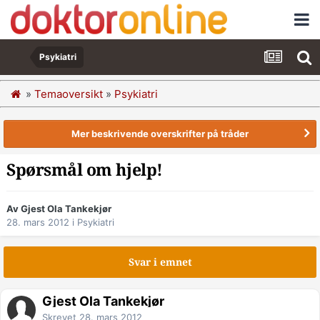
Psykiatri
»
Temaoversikt
»
Psykiatri
Mer beskrivende overskrifter på tråder
Spørsmål om hjelp!
Av Gjest Ola Tankekjør
28. mars 2012
i
Psykiatri
Svar i emnet
Gjest Ola Tankekjør
Skrevet
28. mars 2012