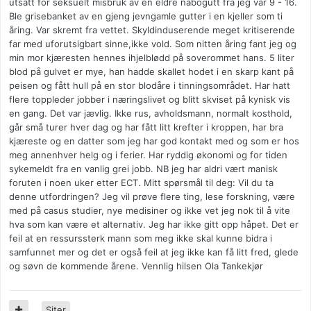
utsatt for seksuelt misbruk av en eldre nabogutt fra jeg var 9 - 16.
Ble grisebanket av en gjeng jevngamle gutter i en kjeller som ti
åring. Var skremt fra vettet. Skyldinduserende meget kritiserende
far med uforutsigbart sinne,ikke vold. Som nitten åring fant jeg og
min mor kjæresten hennes ihjelblødd på soverommet hans. 5 liter
blod på gulvet er mye, han hadde skallet hodet i en skarp kant på
peisen og fått hull på en stor blodåre i tinningsområdet. Har hatt
flere toppleder jobber i næringslivet og blitt skviset på kynisk vis
en gang. Det var jævlig. Ikke rus, avholdsmann, normalt kosthold,
går små turer hver dag og har fått litt krefter i kroppen, har bra
kjæreste og en datter som jeg har god kontakt med og som er hos
meg annenhver helg og i ferier. Har ryddig økonomi og for tiden
sykemeldt fra en vanlig grei jobb. NB jeg har aldri vært manisk
foruten i noen uker etter ECT. Mitt spørsmål til deg: Vil du ta
denne utfordringen? Jeg vil prøve flere ting, lese forskning, være
med på casus studier, nye medisiner og ikke vet jeg nok til å vite
hva som kan være et alternativ. Jeg har ikke gitt opp håpet. Det er
feil at en ressurssterk mann som meg ikke skal kunne bidra i
samfunnet mer og det er også feil at jeg ikke kan få litt fred, glede
og søvn de kommende årene. Vennlig hilsen Ola Tankekjør
Siter