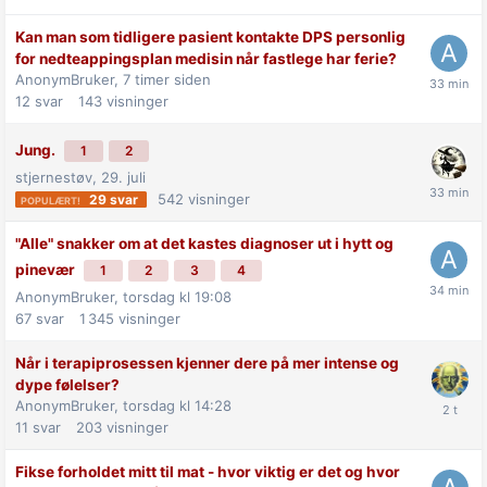
Kan man som tidligere pasient kontakte DPS personlig
for nedteappingsplan medisin når fastlege har ferie?
AnonymBruker,
7 timer siden
12
svar
143
visninger
Jung.
1
2
stjernestøv,
29. juli
542
visninger
29
svar
"Alle" snakker om at det kastes diagnoser ut i hytt og
pinevær
1
2
3
4
AnonymBruker,
torsdag kl 19:08
67
svar
1 345
visninger
Når i terapiprosessen kjenner dere på mer intense og
dype følelser?
AnonymBruker,
torsdag kl 14:28
11
svar
203
visninger
Fikse forholdet mitt til mat - hvor viktig er det og hvor