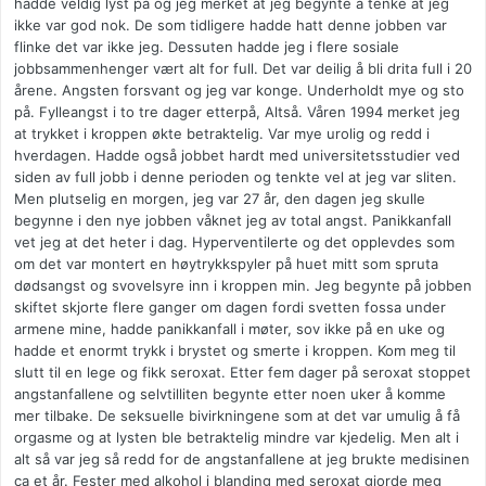
hadde veldig lyst på og jeg merket at jeg begynte å tenke at jeg
ikke var god nok. De som tidligere hadde hatt denne jobben var
flinke det var ikke jeg. Dessuten hadde jeg i flere sosiale
jobbsammenhenger vært alt for full. Det var deilig å bli drita full i 20
årene. Angsten forsvant og jeg var konge. Underholdt mye og sto
på. Fylleangst i to tre dager etterpå, Altså. Våren 1994 merket jeg
at trykket i kroppen økte betraktelig. Var mye urolig og redd i
hverdagen. Hadde også jobbet hardt med universitetsstudier ved
siden av full jobb i denne perioden og tenkte vel at jeg var sliten.
Men plutselig en morgen, jeg var 27 år, den dagen jeg skulle
begynne i den nye jobben våknet jeg av total angst. Panikkanfall
vet jeg at det heter i dag. Hyperventilerte og det opplevdes som
om det var montert en høytrykkspyler på huet mitt som spruta
dødsangst og svovelsyre inn i kroppen min. Jeg begynte på jobben
skiftet skjorte flere ganger om dagen fordi svetten fossa under
armene mine, hadde panikkanfall i møter, sov ikke på en uke og
hadde et enormt trykk i brystet og smerte i kroppen. Kom meg til
slutt til en lege og fikk seroxat. Etter fem dager på seroxat stoppet
angstanfallene og selvtilliten begynte etter noen uker å komme
mer tilbake. De seksuelle bivirkningene som at det var umulig å få
orgasme og at lysten ble betraktelig mindre var kjedelig. Men alt i
alt så var jeg så redd for de angstanfallene at jeg brukte medisinen
ca et år. Fester med alkohol i blanding med seroxat gjorde meg