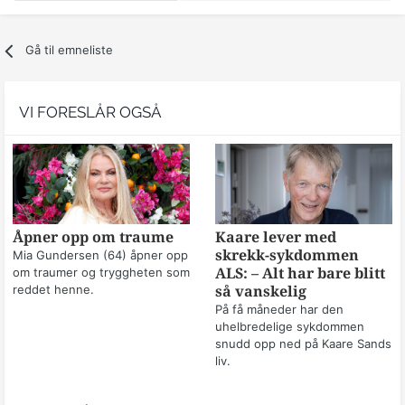
Gå til emneliste
VI FORESLÅR OGSÅ
Åpner opp om traume
Kaare lever med
skrekk-sykdommen
Mia Gundersen (64) åpner opp
om traumer og tryggheten som
ALS: – Alt har bare blitt
reddet henne.
så vanskelig
På få måneder har den
uhelbredelige sykdommen
snudd opp ned på Kaare Sands
liv.