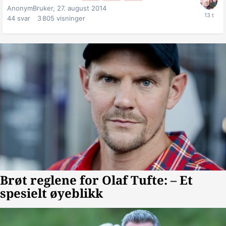
AnonymBruker,
27. august 2014
44
svar
3 805
visninger