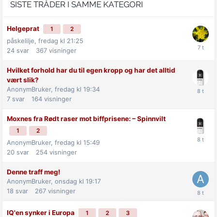
SISTE TRÅDER I SAMME KATEGORI
Helgeprat
1
2
påskelilje,
fredag kl 21:25
24
svar
367
visninger
Hvilket forhold har du til egen kropp og har det alltid
vært slik?
AnonymBruker,
fredag kl 19:34
7
svar
164
visninger
Moxnes fra Rødt raser mot biff­prisene: –⁠ Spinnvilt
1
2
AnonymBruker,
fredag kl 15:49
20
svar
254
visninger
Denne traff meg!
AnonymBruker,
onsdag kl 19:17
18
svar
267
visninger
IQ'en synker i Europa
1
2
3