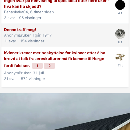
Ingen svar på henvisning til spesialist etter flere uker -
hva kan ha skjedd?
Banankaka04,
6 timer siden
3
svar
96
visninger
Denne traff meg!
AnonymBruker,
I går, 19:17
11
svar
154
visninger
Kvinner krever mer beskyttelse for kvinner etter å ha
krevd at folk fra æreskulturer må få komme til Norge
fordi følelser.
1
2
AnonymBruker,
31. juli
31
svar
572
visninger