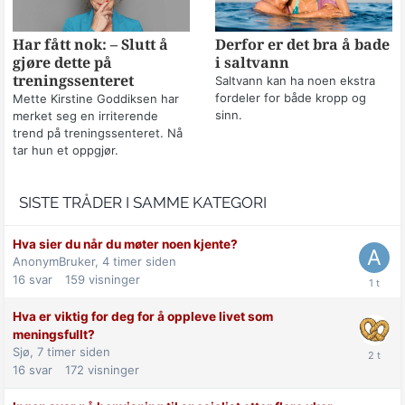
Har fått nok: – Slutt å
Derfor er det bra å bade
gjøre dette på
i saltvann
treningssenteret
Saltvann kan ha noen ekstra
fordeler for både kropp og
Mette Kirstine Goddiksen har
sinn.
merket seg en irriterende
trend på treningssenteret. Nå
tar hun et oppgjør.
SISTE TRÅDER I SAMME KATEGORI
Hva sier du når du møter noen kjente?
AnonymBruker,
4 timer siden
16
svar
159
visninger
Hva er viktig for deg for å oppleve livet som
meningsfullt?
Sjø,
7 timer siden
16
svar
172
visninger