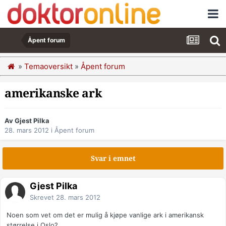
Åpent forum
»
Temaoversikt
»
Åpent forum
amerikanske ark
Av Gjest Pilka
28. mars 2012
i
Åpent forum
Svar i emnet
Gjest Pilka
Skrevet
28. mars 2012
Noen som vet om det er mulig å kjøpe vanlige ark i amerikansk
størrelse i Oslo?