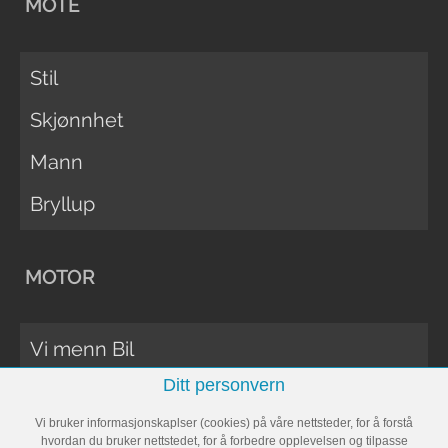
MOTE
Stil
Skjønnhet
Mann
Bryllup
MOTOR
Vi menn Bil
Ditt personvern
Biltester
Vi bruker informasjonskaplser (cookies) på våre nettsteder, for å forstå
Vi Menn Båt
hvordan du bruker nettstedet, for å forbedre opplevelsen og tilpasse